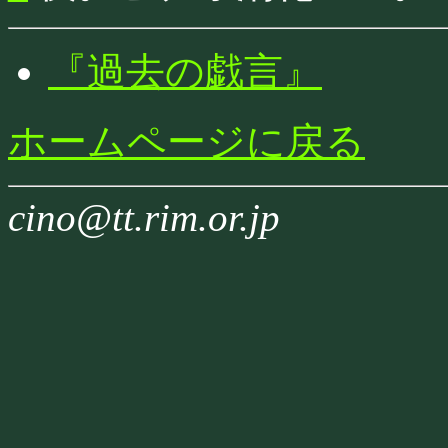
『過去の戯言』
ホームページに戻る
cino@tt.rim.or.jp