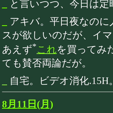
_
と言いつつ、今日は定
_
アキバ。平日夜なのに人が
スが欲しいのだが、イマ
*
あえず
これ
を買ってみ
ても賛否両論だが。
_
自宅。ビデオ消化.15H
8月11日(月)