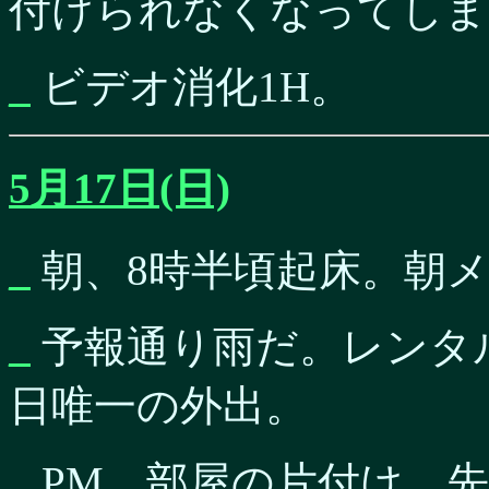
付けられなくなってしま
_
ビデオ消化1H。
5月17日(日)
_
朝、8時半頃起床。朝
_
予報通り雨だ。レンタ
日唯一の外出。
_
PM。部屋の片付け。