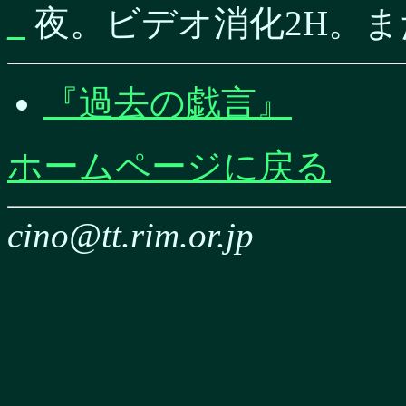
_
夜。ビデオ消化2H。ま
『過去の戯言』
ホームページに戻る
cino@tt.rim.or.jp