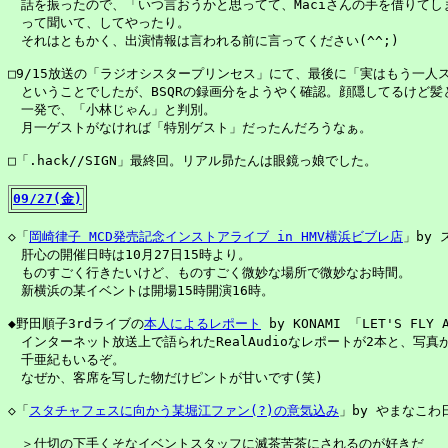
　話を振ったので、「いつ言おうかと思ってて、Maciさんの手を借りてしま
　って聞いて、してやったり。

　それはともかく、出演情報は言われる前に言ってください(^^;)

□9/15放送の「ラジオシスタープリンセス」にて、最後に「実はもう一人ス
　ということでしたが、BSQRの録画分をようやく確認。顔隠してるけど髪と
　一発で、「小林じゃん」と判別。

　月一ゲストがなければ「特別ゲスト」だったんだろうなぁ。

09/27(金)
◇「
岡崎律子 MCD発売記念インストアライブ in HMV横浜ビブレ店
」by 
　肝心の開催日時は10月27日15時より。

　ものすごく行きたいけど、ものすごく微妙な場所で微妙なお時間。

　新横浜の某イベントは開場15時開演16時。

◆野田順子3rdライブの
本人によるレポート
 by KONAMI 「LET'S FLY A
　インターネット放送上で語られたRealAudioなレポートが2本と、写真が
　千亜紀もいるぞ。

　なぜか、客席を写した物だけピントが甘いです(笑)

◇「
スタチャフェスに向かう某堀江ファン(?)の意気込み
」by やまなこわ日
　＞仕切の下手くそなイベントスタッフに滅茶苦茶にされるのが好きだ 
