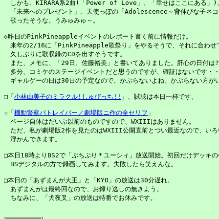
　しかも、KIRARA系2曲(「Power of Love」、「幸せはここにある
　「未来へのプレゼント」、天使っぽの「Adolescence～背伸びな子ネコ
　歌ったそうな。うみゅみゅ～。

◇昨日のPinkPineappleイベントのレポート書く前に情報だけ。

　来年の2/16に「PinkPineapple歌祭り」をやるそうで、それに合わせて
　久しぶりに歌収録のCDを出すそうです。

　また、メモに、「29日、佐藤裕美」と書いてありました。肝心の日付は?(^
　多分、コミケのステージイベントだと思うのですが、確証はないです・・
　ギャルゲーの日は30日の予定なので、かぶらないよね。かぶらない方がい
□「
小林由美子のミラクル!しゅびっち!!
」、試聴は本日一杯です。

☆「
機動警察パトレイバー／劇場版ニ作の全セリフ
」

　ページ自体はだいぶ以前のものですので、WXIIIはありません。

　ただ、私が劇場版2作を見たのはWXIII公開直前とつい最近なので、いろ
　浮かんできます。

□本日18時よりBS2で「ぷちぷり＊ユーシィ」放送開始。初回だけデッキの
　BSデジタルの方で録画してみます。失敗したら笑えんな。

□本日の「あずまんが大王」と「KYO」の放送は30分遅れ。

　あずまんがは最終回なので、お録り逃しの無きよう。

　ちなみに、「犬夜叉」の放送は特番でお休みです。
