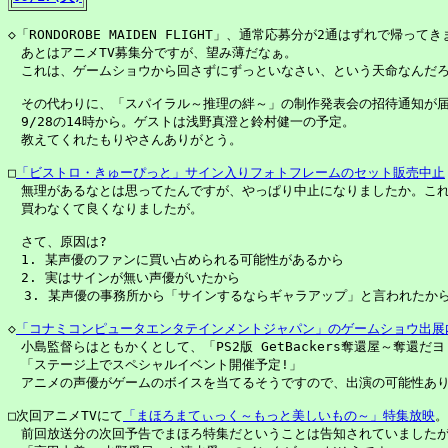
◇「RONDOROBE MAIDEN FLIGHT」、通常応募分が2通はずれで帰ってき
　あとはアニメTV募集分ですが、望み薄だなぁ。

　これは、ゲームショウから回さずにずっといなさい、という天命なんだろ
　その代わりに、「スパイラル～推理の絆～」の制作発表会の招待通知が届
　9/28の14時から。ゲストは浅野真澄と鈴村健一の予定。

　教えてくれたもりやさんありがとう。

□
「ビストロ・きゅーぴっと」サイン入りフォトフレームのセット販売中止
　無理があるなとは思ってたんですが、やっぱり中止になりましたか。これ
　買わなくて良くなりましたが。

　さて、原因は?

　1. 某声優のファンに買い占められる可能性があるから

　2. 実はサインが無い声優がいたから

  3. 某声優の事務所から「サインするならギャラアップ」と言われたから
◇
「コナミコンピュータエンタテインメントジャパン」のゲームショウ出展
　小島監督らはともかくとして、「PS2版 GetBackers奪還屋～奪還だヨ
　「ステージ上でスペシャルイベント開催予定!」

　アニメの声優がゲームのボイスを当てるそうですので、出演の可能性あり
□次回アニメTVにて
「まほろまてぃっく～もっと美しいもの～」特集放映
。
　前回放送分の次回予告でまほろ特集だということは告知されていましたが