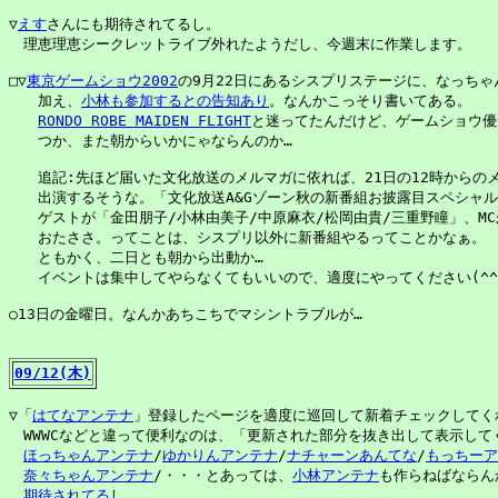
▽
えす
さんにも期待されてるし。

　理恵理恵シークレットライブ外れたようだし、今週末に作業します。

□▽
東京ゲームショウ2002
の9月22日にあるシスプリステージに、なっちゃん
　　加え、
小林も参加するとの告知あり
。なんかこっそり書いてある。

RONDO ROBE MAIDEN FLIGHT
と迷ってたんだけど、ゲームショウ優
　　つか、また朝からいかにゃならんのか…

　　追記:先ほど届いた文化放送のメルマガに依れば、21日の12時からのメ
　　出演するそうな。「文化放送A&Gゾーン秋の新番組お披露目スペシャル!
　　ゲストが「金田朋子/小林由美子/中原麻衣/松岡由貴/三重野瞳」、MC
　　おたささ。ってことは、シスプリ以外に新番組やるってことかなぁ。

　　ともかく、二日とも朝から出動か…

　　イベントは集中してやらなくてもいいので、適度にやってください(^^;
○13日の金曜日。なんかあちこちでマシントラブルが…

09/12(木)
▽「
はてなアンテナ
」登録したページを適度に巡回して新着チェックしてくれ
　WWWCなどと違って便利なのは、「更新された部分を抜き出して表示して
ほっちゃんアンテナ
/
ゆかりんアンテナ
/
ナチャーンあんてな
/
もっちーア
奈々ちゃんアンテナ
/・・・とあっては、
小林アンテナ
も作らねばならんか
期待されてる
し。
