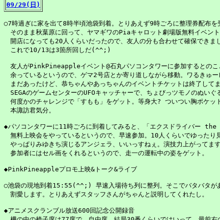
09/29(日)
○7時過ぎに家を出て8時半頃池袋到着。とりあえず9時ごろに整理券配布を
　そのまま秋葉原に回って、ヤマギワのPiaキャロット劇場版無料イベント
　開店になっても20人くらいだったので、友人の分も合わせて確保できまし
　これで10/13は3箇所回しだ(^^;)

　友人がPinkPineappleイベント@石丸パソコンタワーに参加するとのこ
　余っているというので、ゲマ2号店とか寄り道しながら移動。ワるきゅーレ
　まだあったけど、恭ちゃんやあっちゃんのイベントチケットは終了してま
　SEGAのゲームセンターのUFOキャッチャーで、ちょびっツモノのぬいぐ
　何度かのチャレンジで「すもも」をゲット。等身大? ついつい胸ポケット
　本諏訪君気分。

◆パソコンタワーに11時ごろに到着してみると、「エクスドライバー the Mo
　無料上映会をやっているというので、早速参加。10人くらいでゆったり見
　やっぱりみゆきち演じるアンジェラ、いいっすねぇ。演技力上がってます
　参加者にはセル画をくれるというので、走一の運転中の姿をゲット。

◆PinkPineappleプロモ上映&トーク&ライブ

○池袋の現地到着15:55(^^;) 早速入場待ち列に整列。そこでバタバタが
　割愛します。とりあえずスタッフさんがちゃんと説明してくれたし。

◆アニメスクランブル放送600回記念公開録音

　柵の中の椅子席は77席で、自由席。結局30番くらいではいって、最前右