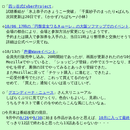
□「
四ッ谷式CyberProject
」

　試聴番組が「氷上恭子のきょうこー突破」「千葉紗子のまったり★ぱんち」
　次回更新は20日です。(かかず/ちばちー/小林)

◇
10/06 17時の「円盤皇女ワるきゅーレ」の大阪ソフマップでのイベント
　会場の都合により、会場と参加方法が変更になったようです。

　予約または購入で参加券を入手の上、当日11時より整理券と交換だそうで
　詳細は公式ページ見てね。

◇10/13の「
声優Waveイベント
」

　会員先行販売申し込み。20時開始であったが、画面が更新されたのが10分
　Mozillaでやっていると、「ショッピング登録」の中でエラーとなり、進
　やむを得ず、裏側のIEでやってみるとあっさり登録できた。

　またMozillaに戻って「チケット購入」に進むと、できたよ。

　一応受付番号でたけど、これって買えてるのかな?

　せめて、「買えた」通知くらいは送ってほしいぞ。

○「
グエンディーナ・ニュース
」さん大リニューアル

　しばらくぶりに見てびっくり。色合いもよいし、見易いし。

　うちもテキストで書くのをやめたらこんな風にしたいなぁ。

□今月末は番組改変の境目。

　9月中の
9/26
や
9/30
に始まる作品があるかと思えば、
10月に入って最
　てっきり12話で終わると思ったら13話あるじゃないか・・・
