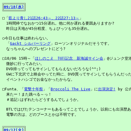
09/18(水)
□「
藍より青し21話26:43～、22話27:13～
」

　1時間枠でなおかつ15分遅れ。他に何か遅れる要因ありますか?

　昨日は天地が45分程度、ちょびっツも35分遅れ。

○今日も仕事は終わらない。

　「
Gackt シルバーリング
」ローソンオリジナルだそうです。

　なっちゃんへのプレゼントにどう?

□10/06 15時～「
ほしのこえ　刊行記念　新海誠サイン会
」@ジュンク堂池
　微妙に行ってみたい。

　DVD持ってってもサインしてもらえないだろうな(^^;)

　GWに下北沢で上映会やってた時に、DVD買ってサインしてもらうんだった
　イベントハシゴでお金なかったからな。

□Funta、「
電撃十年祭
」「
Broccoli The Live
」に
出演決定!
 by 公式
　来たー！また跳べる～っ！

　＃追記:はずれたらどうするんでしょうか。

　BTLではぴたテンコーナーもあるってことでしょうか。以前にも出演歴あ
　電撃の方は、どのブースとかは不明です。

09/17(火)