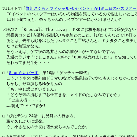
▽11月下旬「
野川さくらオフィシャルFCイベント」が1泊二日のバスツア
　FCイベントのバスツアーはいろいろ物議を醸しているので悩ましいところ
　11月下旬てぇと、奈々ちゃんのライブツアーにかぶりませんか?

◇10/27 「Broccoli The Live」、PKOにお株を奪われて出番が少な
　武喜美コンビ(内藤玲/森訓久)も参加とのこと。(ぴたてんなどでCM打って
　あとは、去年も顔を出したキムタクこと置鮎さんと、ミナタクこと央美ち
　だけど無理かなぁ。

　そういえば、ゲマ役の亀井さんの名前が上がってないですね。

　先週のラジオ「でじこさん」の中で「6000枚売れました!」と告知してい
　それってまだ半分・・・

□「
G-onらいだーす
」第10話「ゲッチュー時代」

　こういうネタは番外編ドラマCDなどで温泉旅行でやるもんじゃなかったの
　しかし、ゼロ演じるゆかりんの

　「も、申し訳ございません」

　「どうぞ気の済むまでお仕置きを。メイドのたしなみですから」

  「ご主人様・・・」

　……萌えていいですか?

□「ぴたテン」24話「お見舞いの行き方」

　薫が久しぶりに爆発。

　ぐ、小さな女の子役は徳永愛ちゃんでしたか。

□そう言えば、「プリンセスチュチュ」第5話ゲストキャラのランプの精は、