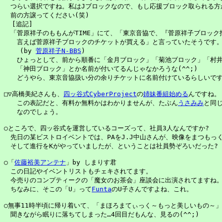
　つらい選択ですね。私はJブロックなので、もし応援ブロック取られる方
　前の方譲ってください(笑)

  [追記]

　「菅原祥子のももんがTIME」にて、「東京音協で、『菅原祥子ブロック指
　　言えば菅原祥子ブロックのチケットが買える」と言っていたそうです。
    (by 
菅原祥子N-BBS
)

　　ひょっとして、前から順番に「金月ブロック」「菊池ブロック」「村井
　　「神田ブロック」とか名前が付いてるんじゃなかろうな(^^;)

　　どうやら、東京音協扱い分の余りチケットに名前付けているらしいです
□▽高橋美紀さんも、
四ッ谷式CyberProject
の
姉妹番組始める
んですね。

　　この表記だと、有料か無料かはわかりませんが、たぶん
うさみみ
と同じ
　　なのでしょう。

○ところで、四ッ谷式を運営しているコーズって、社員3人なんですか?

　先日の某ビストロイベントでは、PAをJ.J中山さんが、映像をまつもっく
　そして進行をKがやっていましたが、ということは社員勢ぞろいだった?

○「
佐藤裕美アンテナ
」by しまりす君

　この日記やイベントリストもチェキされてます。

　今売りのコンプティークの「魔女のお茶会」座談会に出演されてますね。
　ちなみに、そこの「U」って
Funta
のU子さんですよね、これ。

○無事11時半頃に帰り着いて、「まほろまてぃっく～もっと美しいもの～」
　聞きながら眠りに落ちてしまった…4回目だもんな、見るの(^^;)
