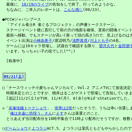
　最後に、
10/19のライブ
の告知をして終了。行ってみようかな。

　ちなみに、ご本人のレポートは、
こんな感じ
(09/23)。

●PCCWジャパンブース

　「アイドル雀士R 雀ぐるプロジェクト」の声優トークステージ。

　ステージイベント後に直行して前の方の地面を確保。直前の闘魂イベント
　最前へ移動。でもステージが高い(座って頭の高さ)ので、見上げるのは大
　イベント出演は
小林由美子
/渡辺明乃/
浅野真澄
/
川上とも子
の4名。

　ゲームには10キャラ登場し、試遊台で確認する限り、
望月久代
と
金田朋
　います。ちっちゃい子の役でした(^^;)

　[執筆中]

09/21(土)
□「ナースウィッチ小麦ちゃんマジカルて」Vol.2 アニメTVにて放送決定! 
　時期未定とのことですが、桃井はるこがゲストで登場して告知していきま
　[追記]11/2(土)がTVK、11/4(月)、6(水)がKid'sStationでし
◇「
名塚佳織トークショウ
」、
倍率は2倍
だったそうで。うちは幸い当選しま
　「
魂は永遠に彷徨う」さん
に
えす
さんは落選とのこと。

　とりあえず当日配布分を10時半集合で11時より配布だそうですが、枚数
○
ゲームショウ
と
よつラジ
ACT.5。よつラジは某氏ともどもやらかしたので