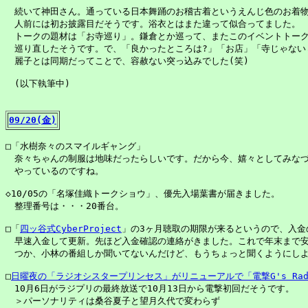
　続いて神田さん。通っている日本舞踊のお稽古着というえんじ色のお着物
　人前には初お披露目だそうです。浴衣とはまた違って似合ってました。

　トークの題材は「お寺巡り」。鎌倉とか巡って、またこのイベントトーク
　巡り直したそうです。で、「良かったところは?」「お店」「寺じゃないじ
　麗子とは同期だってことで、容赦ない突っ込みでした(笑)

　(以下執筆中)

09/20(金)
□「水樹奈々のスマイルギャング」

　奈々ちゃんの制服は地味だったらしいです。だから今、嬉々としてみなづ
　やっているのですね。

◇10/05の「名塚佳織トークショウ」、優先入場葉書が届きました。

　整理番号は・・・20番台。

□「
四ッ谷式CyberProject
」の3ヶ月聴取の期限が来るというので、入金
　早速入金して更新。先ほど入金確認の連絡がきました。これで年末まで安
　つか、小林の番組しか聞いてないんだけど、もうちょっと聞くようにしよ
□
日曜夜の「ラジオシスタープリンセス」がリニューアルで「電撃G's Rad
　10月6日がラジプリの最終放送で10月13日から電撃初回だそうです。

　＞パーソナリティは桑谷夏子と望月久代で変わらず
