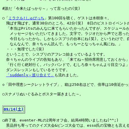
#誰だ「今来たばっかり～」って言ったの(笑)

○「
ミラクル!しゅびっち
」第100回を聴く。ゲストは水樹奈々。

　飛ばす飛ばす。通常30分のところ、42分(笑)　8日のビストロイベントの
　「本当はPritsのみんなに来てもらいたかったんですが、スケジュールが
　　メッセージをいただいてきました。文字で。ラジオだから声でと思った
　　今日もらったから。しかもシスプリの台本にね(笑)。というわけで、自
　　なんなんで、奈々ちゃん読んで。もっちーとなっちゃん風にね。」

　・・・無理でした(笑)

　ということで、シスプリのアフレコ始まっているようです。

　奈々ちゃんのライブの告知もあり、「来てね～招待席用意しておくから」
　「行く行く絶対行く。バックバンドで。むしろ奈々ちゃんより目立つよ」
　ダンスレッスンもしているそうです。

「suddenly～巡り合えて」
も流れました。

◇「田中理恵シークレットライブ」、箱は250名ほどで、倍率は10倍近かっ
○スナメリぬいぐるみとポスター届きました～。

09/14(土)
○終了後、eventer-MLの2周年オフ会。結局4時間いましたね(^^;)

　景品持ち寄ってのクイズ大会&ビンゴ大会では、esso氏の宝物とも言える