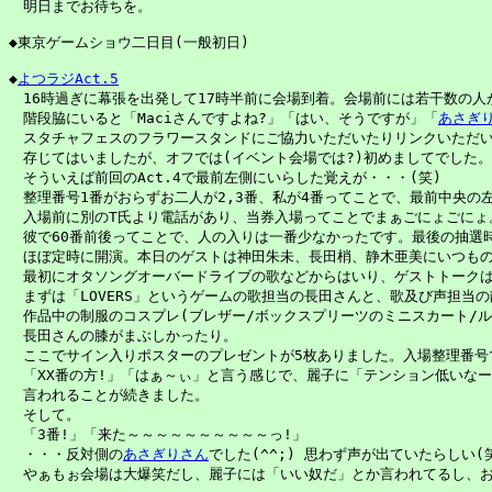
　明日までお待ちを。

◆東京ゲームショウ二日目(一般初日)

◆
よつラジAct.5
　16時過ぎに幕張を出発して17時半前に会場到着。会場前には若干数の人が
　階段脇にいると「Maciさんですよね?」「はい、そうですが」「
あさぎ
　スタチャフェスのフラワースタンドにご協力いただいたりリンクいただい
　存じてはいましたが、オフでは(イベント会場では?)初めましてでした。
　そういえば前回のAct.4で最前左側にいらした覚えが・・・(笑)

　整理番号1番がおらずお二人が2,3番、私が4番ってことで、最前中央の左
　入場前に別のT氏より電話があり、当券入場ってことでまぁごにょごにょ。
　彼で60番前後ってことで、人の入りは一番少なかったです。最後の抽選時で
　ほぼ定時に開演。本日のゲストは神田朱未、長田梢、静木亜美にいつもの
　最初にオタソングオーバードライブの歌などからはいり、ゲストトークは
　まずは「LOVERS」というゲームの歌担当の長田さんと、歌及び声担当の
　作品中の制服のコスプレ(ブレザー/ボックスプリーツのミニスカート/ル
　長田さんの膝がまぶしかったり。

　ここでサイン入りポスターのプレゼントが5枚ありました。入場整理番号
　「XX番の方!」「はぁ～ぃ」と言う感じで、麗子に「テンション低いなー
　言われることが続きました。

　そして。

　「3番!」「来た～～～～～～～～～～っ!」

　・・・反対側の
あさぎりさん
でした(^^;) 思わず声が出ていたらしい(笑
　やぁもぉ会場は大爆笑だし、麗子には「いい奴だ」とか言われてるし、おい