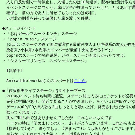
　入り口反対側で一時停止し、入場したのは10時過ぎ。配布物は受け取らず
　イベントステージに向かう。席は大半が埋まっていたけど、とりあえず通
　確保し、前の方で友人に混ぜてもらったのは4列目。

　レボ君の到着を待って確保した席を渡して移動。

●ステージイベント

・「おはガールフルーツポンチ」ステージ

・「pop'n music」ステージ

　おはポンステージの終了後に撤退する最前列友人より声優系の友人が席を
　桑谷系/小林系/水樹系のメンバーが最前中央を固める(^^;)

　pop'nのステージで発声練習。いや、ステージも楽しかったですよ。

・「シスタープリンセス　スペシャルステージ」

　[執筆中]

　AniradiNetworksさんのレポートは
こちら
。

●「佐藤裕美ライブステージ」@タイトーブース

　PCCWのイベント待ち時間に観覧。ステージ前に入るにはチケットが必要
　充分に空間があり、間近で見ることができました。そういえば初めてだな
　ゲームのOP/ED/挿入歌を3曲しっとりと歌い上げ、発売されたばかりの
　歌ってくれました。

　跳んで叫ぶ曲ではありませんでしたが、これもいいもんです。

　トークの時に「初めましての方～、ありがとうございます、これからもよ
　(指差して)そこ、違うでしょ、(改まって)いつもありがとうございます。
　やらかしてくれたのは大笑い。え、指差された方ですよ。
