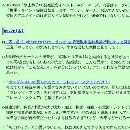
◇10/05の「氷上恭子CD発売記念イベント」@ゲーマーズ、内容はトーク&ラ
　「握手・サイン・撮影は禁止します」でした。がーん、お話できないのか
　翌日のアニメイトのは逆にサイン&握手会だけど、研修で行けないしなぁ。
09/26(木)
□
「四ッ谷式CyberProject」ラジオ3ヶ月聴取申込特典第2弾のテレカ発

　正直「やっとか」の気もしますが、小さな会社だ大目に見ましょう。

○大学時代のサークルの後輩が、同期の(リアル)妹と結婚すると通知があっ
　その同期はおもしろい奴なのだが、結婚後に「こんな兄が!」と知るのでは
　結婚前から「こんな兄が!」を存分に知っていたわけで、それなら問題ない
　思った。

☆「
ガンダムSEEDが見られるのは、フレッツ・スクエアだけ！
」

　今までだと接続を切って繋ぎなおさないといけないのですが、新たに始ま
　「フレッツ・プラス」を利用すれば、対応環境ならネットに繋いだままで
　フレッツ・スクエアにも繋げるわけで。

○健康診断。身長/体重/視力/聴力・血圧・採尿・採血・心電図・レントゲ
　採尿や採血の結果が出るのはまだ先ですが、他の値は問題ありませんでし
　去年は肝臓が再検査だった(つまりは飲みすぎ?)けど、今年はどーだろー
☆「ちよびっツ」とか思いついたら、既にUGOさんでグッズまで作られている