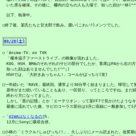
　いた席を確保。その後に、柵内の立ちの人も入場で、知った顔が一杯(^^;
　以下、執筆中。

○終了後、某氏たちと甘太郎で飲み。濃い(こわい?)メンツでした。

09/28(土)
○「Anime-TV」on TVK

　「榎本温子ファーストライブ」の映像が流れました。

　KOG、HSH、BMAのそれぞれのサビの部分でしたが、客席はPAから右の方
　知った顔はありませんでした(^^;)

　HSHでは、「大好きあっちゃん!」コールがばっちり(笑)

□一年続いた「RAVE」最終回。通常より30分早く始まりました。帰宅して
　原作がまだ続いていることもあり、一区切り、ってところですね。まだ続
　終わり方になってました。

　しかし「星の記憶」とか「エーテリオン」って某FF7で見かけたようなキ
　最後に流れていた曲、サビのコーラス部分は3月に収録に一般参加して5月頃
☆「
AIWAはなくなるの?
h」

　12月にSonyに吸収合併。

□小林の「ミラクル!しゅびっち!!」、久しぶりにメール読まれた。改変期の