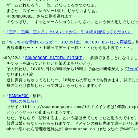
　ゲームどれだろう。「他」となってるやつかなぁ。

　まさか「スイートレガシー(仮)」じゃないよなぁ。

　＃RONDOROBE、さらに到着遅れます・・・

　＃やっぱり、「ずっとゲームショウにいなさい」という神の思し召しだっ
☆
「三日、三年、三ヶ月」といいますから、引き続き頑張ってください。
□「
ちっちゃな雪使いシュガー、10/05(土) 08:00- BS-iにて再放送
」b
　再放送来たー・・・土曜ってデッキ一杯・・・だから地上波で・・・。

◇09/22の「
RONDOROBE MAIDEN FLIGHT
」、参加できることになりまし
　チケットを譲っていただいた某氏よありがとう。

　その代わり、10/06(日)の9時半から18時まで会社の研修が入って
Zepp
　なりました(涙

　通し券買っちゃってるしなー。18時からの部だけでも行きます。開演には
　昼の部だけ参加したいって方はいらっしゃいますか?

☆「
MANGAZOO
」移転。

　「
移転のお知らせ
」

　旧サイト(http://www.mangazoo.com/)のドメイン名は1年前にex
　とうとうサーバが止まったようです。

　ただ、そちらで「移転するよ」という話は出てなかったと思うのですが。
　普通は繋がらなかったらそれまでで、ドメインの移転先まで調べたりしません
　whois引いたら管理者連絡先が @mangazoo.co.jpだったのでWWW