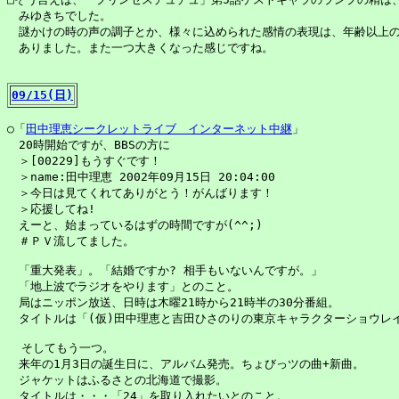
　みゆきちでした。

　謎かけの時の声の調子とか、様々に込められた感情の表現は、年齢以上の
　ありました。また一つ大きくなった感じですね。

09/15(日)
○「
田中理恵シークレットライブ　インターネット中継
」

　20時開始ですが、BBSの方に

　＞[00229]もうすぐです！

　＞name:田中理恵 2002年09月15日 20:04:00

　＞今日は見てくれてありがとう！がんばります！

　＞応援してね!

　えーと、始まっているはずの時間ですが(^^;)

　＃ＰＶ流してました。

　「重大発表」。「結婚ですか? 相手もいないんですが。」

　「地上波でラジオをやります」とのこと。

　局はニッポン放送、日時は木曜21時から21時半の30分番組。

　タイトルは「(仮)田中理恵と吉田ひさのりの東京キャラクターショウレイ
  そしてもう一つ。

　来年の1月3日の誕生日に、アルバム発売。ちょびっツの曲+新曲。

　ジャケットはふるさとの北海道で撮影。

　タイトルは・・・「24」を取り入れたいとのこと。
