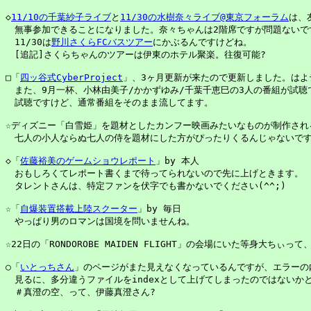
◇
11/10の千葉紗子ライブ
と
11/30の水樹奈々ライブ@東京フォーラム
は、
　無事参加できることになりました。奈々ちゃんは2階席ですが問題ないです
　11/30は
野川さくらFCバスツアー
にかぶるんですけどね。

　[追記]さくらちゃんのツアーは伊東のホテル聚楽。往復可能?

□「
四ッ谷式CyberProject
」、3ヶ月更新が来たので更新しました。はよ
　また、9月一杯、小林由美子/かかずゆみ/千葉千恵巳の3人の番組が試聴で
　試聴ですけど、通常番組をそのまま流してます。

☆ディズニー「白雪姫」を題材としたカンフー映画みたいなものが制作される
　七人の小人ならぬ七人の侍を題材にした方がぴったりくるんじゃないです
◇「
佐藤裕美のゲームショウレポート
」by 本人

　おもしろくてレポート書くまで待ってられないので先に上げときます。

　タレントさんは、特定ファンを伏字でも書かないでください(^^;)

☆「
自爆装置搭載上陸スクーター
」by 毎日

　やっぱり男のロマンは国境を問いませんね。

☆22日の「RONDOROBE MAIDEN FLIGHT」の会場にいた等身大ちぃって
○「
いとっちさん
」のページがまた見えなくなっているんですが、エラーの内
　見るに、多分違うファイルをindexとして上げてしまったのではないかと
　＃真澄の空、って、伊藤真澄さん?
