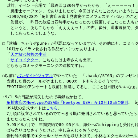
　以前、イベント会場で「最終回は30分早かったから」「え～～～～っ！」
　「魔術士オーフェン」でありましたが、今回はそんなことのないようにご
　→1999/03/28の「角川書店＆富士見書房アニメフェスティバル」のこと
　　監督が、「昨日の放送は四時半からだったので録画しそこなった人もい
　　というと、あちこちから「えぇぇぇっ！」の声。多分、週末遠征で、タ
　　してあったんでしょうな。

□「逮捕しちゃうぞpure」が話題になっていますが、その他にも、コミック
　10月からドラマ化される作品がいくつかあります。

　「
天才柳沢教授の生活
」

　「
サイコドクター
」こちらには山寺さんも出演。

　どちらもコミックモーニングの連載ですね。

○以前に
バンダイビジュアル
でやっていた、「.hack//SIGN」のプレゼン
　当選した旨のメールがきました。QUOカードもらえるそうです。

　EMOTIONのアンケートも以前に当選してるし、こことは相性がいいなぁ。
☆9/1-5の日記が消失したので再録もかねて。

角川書店のNewtypeのUSA版「Newtype USA」が10月10日に発刊
。 b
　USA版の公式サイトは
こちら
。

　7月頃に設立されているのでてっきり既に発刊されていると思っていたら、
　まだだったんですね。

　9.95ドル/月で、年間契約で89.95ドル。海外へのshippingも受け付け
　ばら売りはなさそうだけど、申し込んじゃおうかな。

　創刊号の特集でエクセル・サーガを取り上げて、小林もエクセル▽ガールズ