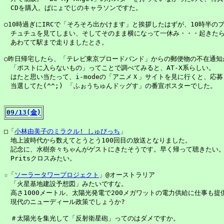
　CDを購入。ぱにょでじのキャラソンですた。

○10時過ぎにIRCで「そろそろ出かけます」と挨拶したはずが、10時半のプ
　チュチュを見てしまい、そしてそのまま横になって一休み・・・起きたら1
　あわてて駅まで走りましたとさ。

○昨日帰宅したら、「テレビ東京ブロードバンド」からの郵便物の不在通知が
　「ポストに入らないもの」ってことで調べてみると、AT-X系らしい。

　はたと思い当たって、i-modeの「アニメＸ」サイトを見に行くと、応募
　当選してた(^^;) 「ふぉうちゅんドッグす」の番宣ポスターでした。

09/13(金)
□「
小林由美子のミラクル! しゅびっち
」

　地上波時代から数えてとうとう100回目の放送となりました。

　記念に、水樹奈々ちゃんがゲストにきたそうです。早く帰って聴きたい。
　Pritsクロスみたい。

☆「
ソーラータワープロジェクト
」@オーストラリア

　「火星基地建設予想図」みたいですな。

　高さ1000メートル、太陽光発電で200メガワットの電力供給に仕事も提供
　現代のニューディール政策でしょうか?

　＃太陽光を集光して「反射衛星砲」ってのはダメですか。
