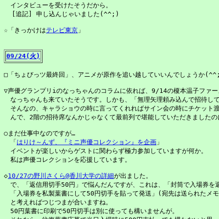
　インタビューを受けたそうだから。

  [追記] 申し込んじゃいました(^^;)

☆「きっかけは
テレビ東京
」

09/24(火)
□「ちょびっツ最終回」、アニメが原作を追い越していいんでしょうか(^^;)
▽声優グランプリiのなっちゃんのコラムに依れば、9/14の榎本温子ファー
　なっちゃんも来ていたそうです。しかも、「無理矢理頼み込んで招待して
　そんなの、キャラショウの時に言ってくれればサイン会の時にチケット渡
　んで、2階の招待席なんかじゃなくて最前列で堪能していただきましたのに
○まだ仕事中なのですが…

　「
はりけ～んず、『ミニ声優コレクション』を企画
」

　イベントが楽しいからゲストに関わらず極力参加していますが何か。

　私は声優コレクションを応援しています。

◇
10/27の野川さくら@香川大学の詳細
が出ました。

　で、「返信用切手50円」で悩んだんですが、これは、「封筒で入場券を返
　「入場券を私製葉書にして50円切手を貼って発送」(宛先は送られたメモ
　と考えればつじつまが合いますね。

　50円葉書に印刷で50円切手は別に使っても構いませんが。
