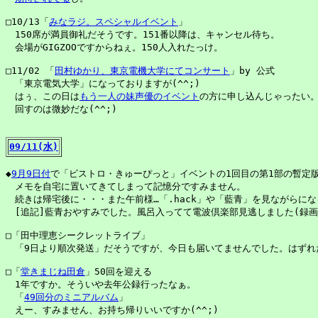
□10/13「
みなラジ。スペシャルイベント
」

　150席が満員御礼だそうです。151番以降は、キャンセル待ち。

　会場がGIGZOOですからねぇ。150人入れたっけ。

□11/02 「
田村ゆかり、東京電機大学にてコンサート
」by 公式

　「東京電気大学」になっておりますが(^^;)

　はぅ、この日は
もう一人の妹声優のイベント
の方に申し込んじゃったい。
　回すのは微妙だな(^^;)

09/11(水)
◆
9月9日付
で「ビストロ・きゅーぴっと」イベントの1回目の第1部の暫定版
　メモを自宅に置いてきてしまって記憶分ですみません。

　続きは帰宅後に・・・また午前様…「.hack」や「藍青」を見ながらにな
　[追記]藍青おやすみでした。風呂入ってて電波倶楽部見逃しました(録画あ
□「田中理恵シークレットライブ」

　「9日より順次発送」だそうですが、今日も届いてませんでした。はずれた
□「
堂きまじね田倉
」50回を迎える

　1年ですか。そういや去年公録行ったなぁ。

　「
49回分のミニアルバム
」

　えー、すみません、お持ち帰りいいですか(^^;)
