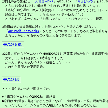
□本日深夜の放送は、「
天地無用GXP
」が25:25-、「
ちょびっツ
」も26:5
　ともに30分遅れです。最終回ですのでお見逃し(お録り逃し?)なく。

  [追記]30分遅れ。巨人優勝祝賀パーティの放送のためだそうだ。日テレ
　録画は出来てますが、、、なんちゅうオチやねん(^^;)

　とりあえず、ネージュの「お兄ちゃんの・・・バカァァァッ！」最高。

○昨日はそのまま睡魔に没す。お待ちいただいた皆さん申し訳ない。

　「
Aniradi Networks
」さんところのレポートが、ちゃんと取材許可を
09/23(月祝)
○22日、朝からゲームショウ→RONDOROBE→秋葉原で飲み会で、終電帰宅
　更新して、今日起きたら1時過ぎてました。

　がーん、あっちゃんイベント寝過ごした・・・

　これから日記とか更新開始。

09/22(日)
・・・日付思いっきり間違ってた。

◆「東京ゲームショウ2002秋」最終日

●今日は7時過ぎに起き(ほとんど寝てない)、7時半過ぎに出発。現地到着は
　そうだった、ゲームショウの入場はメッセの回りを回るのだった。
