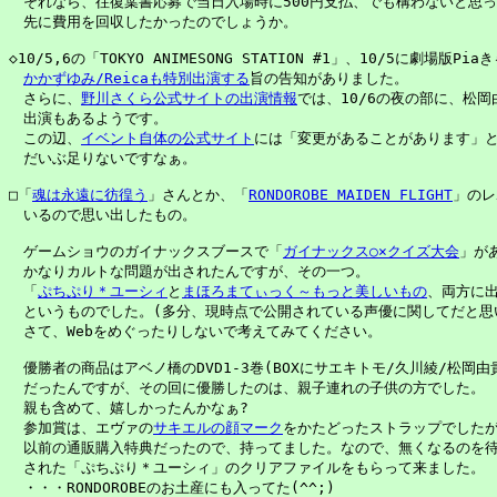
　それなら、往復葉書応募で当日入場時に500円支払、でも構わないと思っ
　先に費用を回収したかったのでしょうか。

◇10/5,6の「TOKYO ANIMESONG STATION #1」、10/5に劇場版P
かかずゆみ/Reicaも特別出演する
旨の告知がありました。

　さらに、
野川さくら公式サイトの出演情報
では、10/6の夜の部に、松岡
　出演もあるようです。

　この辺、
イベント自体の公式サイト
には「変更があることがあります」と
　だいぶ足りないですなぁ。

□「
魂は永遠に彷徨う
」さんとか、「
RONDOROBE MAIDEN FLIGHT
」のレ
　いるので思い出したもの。

　ゲームショウのガイナックスブースで「
ガイナックス○×クイズ大会
」が
　かなりカルトな問題が出されたんですが、その一つ。

　「
ぷちぷり＊ユーシィ
と
まほろまてぃっく～もっと美しいもの
、両方に出
　というものでした。(多分、現時点で公開されている声優に関してだと思い
　さて、Webをめぐったりしないで考えてみてください。

　優勝者の商品はアベノ橋のDVD1-3巻(BOXにサエキトモ/久川綾/松岡由
　だったんですが、その回に優勝したのは、親子連れの子供の方でした。

　親も含めて、嬉しかったんかなぁ?

　参加賞は、エヴァの
サキエルの顔マーク
をかたどったストラップでしたが
　以前の通販購入特典だったので、持ってました。なので、無くなるのを待
　された「ぷちぷり＊ユーシィ」のクリアファイルをもらって来ました。

　・・・RONDOROBEのお土産にも入ってた(^^;)
