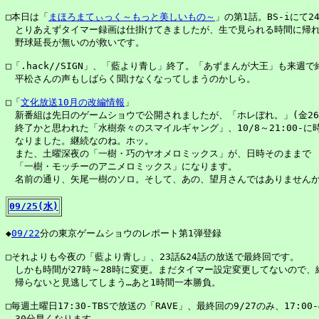
□本日は「
まほろまてぃっく～もっと美しいもの～
」の第1話。BS-iにて24:
　とりあえずタイマー録画は仕掛けてきましたが、生で見られる時間に帰れ
　野球延長が無いのが救いです。

□「.hack//SIGN」、「藍より青し」終了。「あずまんが大王」も来週で終
　平松さんの声もしばらく聞けなくなってしまうのかしら。

□「
文化放送10月の改編情報
」

　新番組は先日のゲームショウで公開されましたが、「ホレぼれ。」(金26:3
　終了かと思われた「水樹奈々のスマイルギャング」、10/8～21:00-に時
　なりました。継続なのね。ホッ。

　また、土曜深夜の「一樹・巧のヤオメロミックス」が、日時そのままで

　「一樹・モッチーのアニメロミックス」になります。

09/25(水)
◆
09/22
分の東京ゲームショウのレポート第1弾登録

□それよりも今夜の「藍より青し」、23話&24話の放送で最終回です。

　しかも時間が27時～28時に変更。まだタイマー設定変更してないので、終
　帰らないと見逃してしまう…あと1時間一本勝負。

□毎週土曜日17:30-TBSで放送の「RAVE」、最終回の9/27のみ、17:00-
　30分早くなります。
