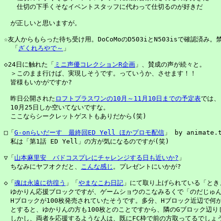
　　仕切の下手くそなイベントスタッフに代わって仕切るのが好きだ 

　が正しいと思いますが。

☆友人からもらった待ち受け用。DoCoMoのD503iとN503isで確認済み。禁
  「
ざくれろやで～
」

◇24日に触れた「
ミニ声優コレクションR企画
」、賛成の声が続々と。

　＞このまま行けば、実現しそうです。っていうか、させます！！

　皆様もいかがですか?

　昨日公開された
ロフトプラスワンの10月～11月10日までの予定表
では、

　10月25日しか空いてないですな。

　ここならシークレットゲストもありだから(笑)

□「
G-onらいだーす　最終回ED Yell ほかプロモ配信
」 by animate.t
　私は「第1話 ED Yell」の方が気になるのですが(笑)

▽「
山本麻里安　バドコスプレにチャレンジする日も近いか?
」

　ちなみにヤフオクだと、
こんな感じ
。プレゼントにいかが?

◇「
魂は永遠に彷徨う
」「
やまなこわ日記
」にて取り上げられている「とき
　ゆかりん応援ブロックですが、ゲームショウのこなみるくで「のだじゅん
　Hブロックが100枚発売されていたそうです。多分、Hブロック近辺で何か
　とすると、ゆかりんの方も100枚とのことですから、隣のGブロック辺り
　しかし、両者を応援するような人は、既にFC枠で前の方取ってるでしょう