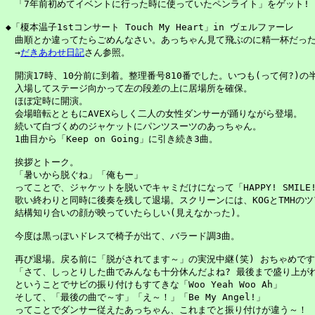
　「7年前初めてイベントに行った時に使っていたペンライト」をゲット!

◆「榎本温子1stコンサート Touch My Heart」in ヴェルファーレ

　曲順とか違ってたらごめんなさい。あっちゃん見て飛ぶのに精一杯だったんで
　→
だきあわせ日記
さん参照。

　開演17時、10分前に到着。整理番号810番でした。いつも(って何?)の半
　入場してステージ向かって左の段差の上に居場所を確保。

　ほぼ定時に開演。

　会場暗転とともにAVEXらしく二人の女性ダンサーが踊りながら登場。

　続いて白づくめのジャケットにパンツスーツのあっちゃん。

　1曲目から「Keep on Going」に引き続き3曲。

　挨拶とトーク。

　「暑いから脱ぐね」「俺もー」

　ってことで、ジャケットを脱いでキャミだけになって「HAPPY! SMILE! 
　歌い終わりと同時に後奏を残して退場。スクリーンには、KOGとTMHのツ
　結構知り合いの顔が映っていたらしい(見えなかった)。

　今度は黒っぽいドレスで椅子が出て、バラード調3曲。

　再び退場。戻る前に「脱がされてます～」の実況中継(笑) おちゃめです
　「さて、しっとりした曲でみんなも十分休んだよね? 最後まで盛り上がれ
　ということでサビの振り付けもすてきな「Woo Yeah Woo Ah」

　そして、「最後の曲で～す」「え～！」「Be My Angel!」

　ってことでダンサー従えたあっちゃん、これまでと振り付けが違う～！
