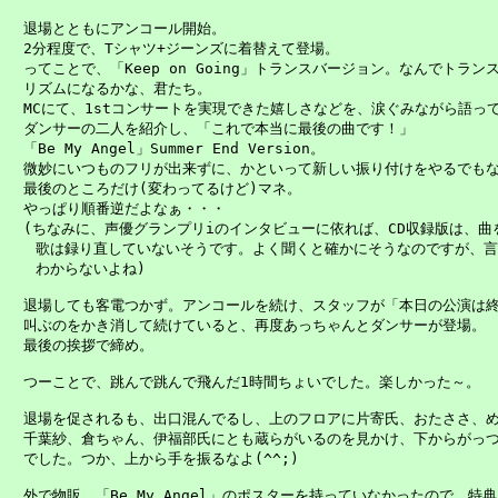
　退場とともにアンコール開始。

　2分程度で、Tシャツ+ジーンズに着替えて登場。

　ってことで、「Keep on Going」トランスバージョン。なんでトランスで
　リズムになるかな、君たち。

　MCにて、1stコンサートを実現できた嬉しさなどを、涙ぐみながら語って
　ダンサーの二人を紹介し、「これで本当に最後の曲です！」

　「Be My Angel」Summer End Version。

　微妙にいつものフリが出来ずに、かといって新しい振り付けをやるでもな
　最後のところだけ(変わってるけど)マネ。

　やっぱり順番逆だよなぁ・・・

　(ちなみに、声優グランプリiのインタビューに依れば、CD収録版は、曲
   歌は録り直していないそうです。よく聞くと確かにそうなのですが、言
   わからないよね)

　退場しても客電つかず。アンコールを続け、スタッフが「本日の公演は終了
　叫ぶのをかき消して続けていると、再度あっちゃんとダンサーが登場。

　最後の挨拶で締め。

　つーことで、跳んで跳んで飛んだ1時間ちょいでした。楽しかった～。

　退場を促されるも、出口混んでるし、上のフロアに片寄氏、おたささ、め
　千葉紗、倉ちゃん、伊福部氏にとも蔵らがいるのを見かけ、下からがっつ
　でした。つか、上から手を振るなよ(^^;)

　外で物販。「Be My Angel」のポスターを持っていなかったので、特典