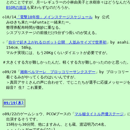
　とのことですが、月一レギュラーの小林由美子と水樹奈々はどうなんだろ
BSQRの放送
も変わらずなのだろうか。

◇10/14
「電撃10年祭」メインステージスケジュール
 by 公式

　みゆきち来たー&Funtaと一緒来たー。

　整理券配布時間が微妙に重なる。

　シスプリステージの前後だけ5分ずつ長いのが笑える。

☆「
自分で起き上がれるロボット公開　人並みサイズで世界初
」by asahi.
　154cm、58kg。

　マルチ実現には、もう20Kgくらいダイエットが必要ですが。

＃大きくする方が難しかったんだ。軽くする方が難しかったのかと思った。
◇09/28「
湘南ベルマーレ　ブロッコリーサンクスデー
」by ブロッコリー

　着ぐるみがやってくるのはいいんですが、

　＞真田アサミさんの声に合わせて、でじこたちが選手に応援メッセージを
　録音? 生? これ重要。

09/19(木)
◇09/22のゲームショウ、PCCWブースの「
マル秘タイトル声優ステージ
」
　出演するそうです。

　15時から30分間、他にますみん、とも蔵、渡辺明乃の4名。

　・・・シュガーですか(^^;)
