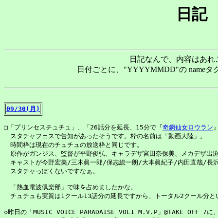
日記 
日記なんで、内容はあれ
日付ごとに、"YYYYMMDD"の na
09/30(月)
□「プリンセスチュチュ」、「26話分を延長、15分で『
奇鋼仙女ロウラン
　スタチャフェスで告知があったそうです。枠の名前は「動画大陸」。

　時間枠は現在のチュチュの放送枠と同じです。

　原作がガンジス、監督が平野俊弘、キャラデザ宮田奈保美、メカデザ出渕
　キャストが今野宏美/三木眞一郎/保志総一朗/大本眞紀子/内田直哉/長沢
　スタチャっぽくないですなぁ。

　「熱血電波倶楽部」で味を占めましたかな。

　チュチュも実質は1クール13話分の延長ですから、トータル2クール分と
◇昨日の「MUSIC VOICE PARADAISE VOL1 M.V.P」@TAKE OF