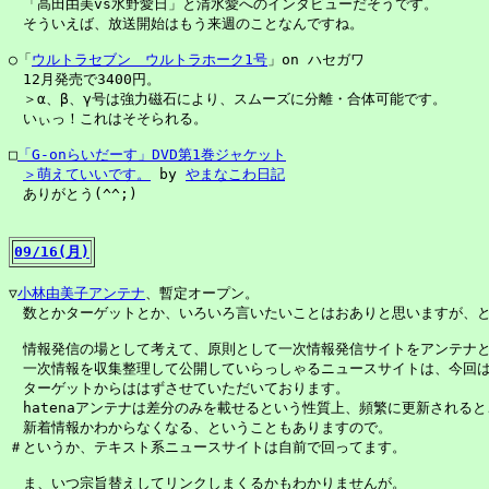
　「高田由美vs水野愛日」と清水愛へのインタビューだそうです。

　そういえば、放送開始はもう来週のことなんですね。

○「
ウルトラセブン　ウルトラホーク1号
」on ハセガワ

　12月発売で3400円。

　＞α、β、γ号は強力磁石により、スムーズに分離・合体可能です。

　いぃっ！これはそそられる。

□
「G-onらいだーす」DVD第1巻ジャケット
＞萌えていいです。
 by 
やまなこわ日記
　ありがとう(^^;)

09/16(月)
▽
小林由美子アンテナ
、暫定オープン。

　数とかターゲットとか、いろいろ言いたいことはおありと思いますが、と
　情報発信の場として考えて、原則として一次情報発信サイトをアンテナと
　一次情報を収集整理して公開していらっしゃるニュースサイトは、今回は
　ターゲットからははずさせていただいております。

　hatenaアンテナは差分のみを載せるという性質上、頻繁に更新されると
　新着情報かわからなくなる、ということもありますので。

＃というか、テキスト系ニュースサイトは自前で回ってます。

　ま、いつ宗旨替えしてリンクしまくるかもわかりませんが。
