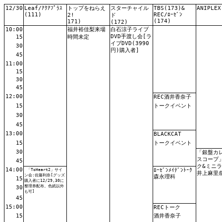
12/30
Leaf/ｱｸｱﾌﾟﾗｽ
トップをねらえ
スターチャイル
TBS(173)&
ANIPLEX
(111)
REC/ﾛｰｾﾞﾝ
2!
ド
(174)
171)
(172)
10:00
福井裕佳梨来場
白石涼子ライブ
DVD手渡し会[ラ
15
時間未定
イブDVD(3990
30
円)購入者]
45
11:00
15
30
45
12:00
REC酒井香奈子
15
トークイベント
30
45
13:00
BLACKCAT
15
トークイベント
30
「銀盤カ
スコープ
45
ク&ミニラ
14:00
ﾛｰｾﾞﾝﾒｲﾃﾞﾝﾄｰｸ
「ToHeart2」サイ
井上麻里
ン会:佐藤利奈[グッズ
森永理科
15
購入者に12/29,30に
整理券配布。色紙以外
30
も可]
45
15:00
RECトーク
15
酒井香奈子