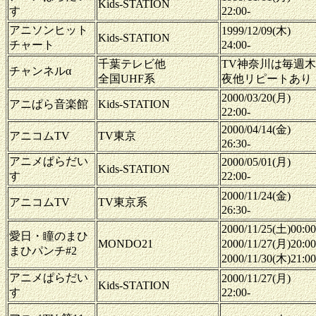
Kids-STATION
す
22:00-
アニソンヒット
1999/12/09(木)
Kids-STATION
チャート
24:00-
千葉テレビ他
TV神奈川は毎週
チャンネルα
全国UHF系
夜他リピートあり
2000/03/20(月)
アニぱら音楽館
Kids-STATION
22:00-
2000/04/14(金)
アニコムTV
TV東京
26:30-
アニメぱらだい
2000/05/01(月)
Kids-STATION
す
22:00-
2000/11/24(金)
アニコムTV
TV東京系
26:30-
2000/11/25(土)00:00
愛日・瞳のまひ
MONDO21
2000/11/27(月)20:00
まひパンチ#2
2000/11/30(木)21:00
アニメぱらだい
2000/11/27(月)
Kids-STATION
す
22:00-