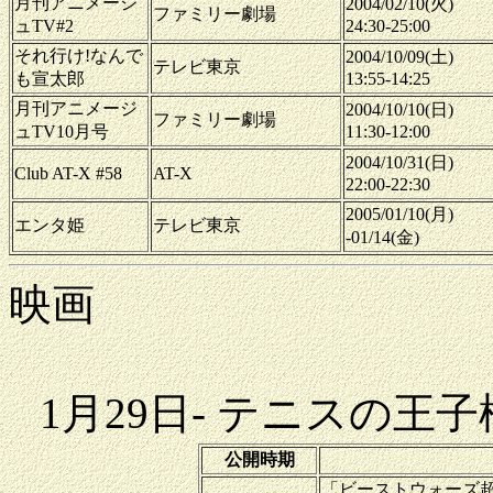
月刊アニメージ
2004/02/10(火)
ファミリー劇場
ュTV#2
24:30-25:00
それ行け!なんで
2004/10/09(土)
テレビ東京
も宣太郎
13:55-14:25
月刊アニメージ
2004/10/10(日)
ファミリー劇場
ュTV10月号
11:30-12:00
2004/10/31(日)
Club AT-X #58
AT-X
22:00-22:30
2005/01/10(月)
エンタ姫
テレビ東京
-01/14(金)
映画
1月29日- テニスの
公開時期
「ビーストウォーズ