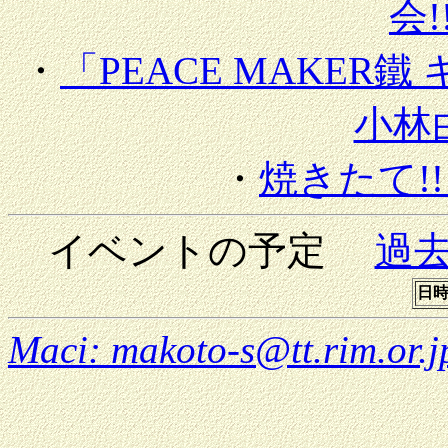
会!
・
「PEACE MAKER
小林
・
焼きたて!
イベントの予定
過
日
Maci: makoto-s@tt.rim.or.j