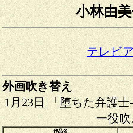
小林由美
テレビ
外画吹き替え
1月23日 「堕ちた弁護
ー役吹
作品名