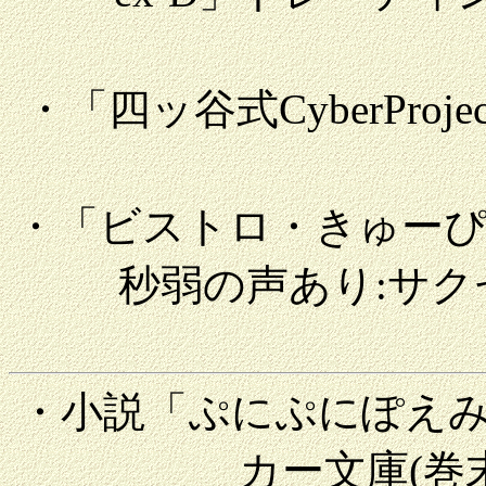
・「四ッ谷式CyberPro
・「ビストロ・きゅーぴ
秒弱の声あり:サク
・小説「ぷにぷにぽえ
カー文庫(巻