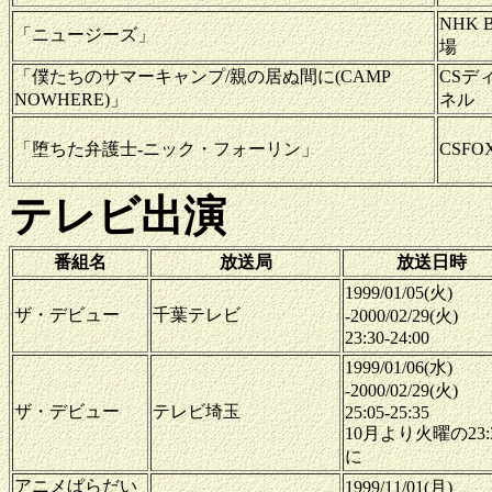
NHK 
「ニュージーズ」
場
「僕たちのサマーキャンプ/親の居ぬ間に(CAMP
CSデ
NOWHERE)」
ネル
「堕ちた弁護士-ニック・フォーリン」
CSF
テレビ出演
番組名
放送局
放送日時
1999/01/05(火)
ザ・デビュー
千葉テレビ
-2000/02/29(火)
23:30-24:00
1999/01/06(水)
-2000/02/29(火)
ザ・デビュー
テレビ埼玉
25:05-25:35
10月より火曜の23:3
に
アニメぱらだい
1999/11/01(月)