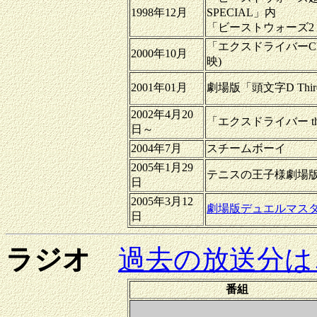
1998年12月
SPECIAL」内
「ビーストウォーズ2
「エクスドライバーCl
2000年10月
映)
2001年01月
劇場版「頭文字D Third 
2002年4月20
「エクスドライバー the
日～
2004年7月
スチームボーイ
2005年1月29
テニスの王子様劇場
日
2005年3月12
劇場版デュエルマス
日
ラジオ
過去の放送分は
番組