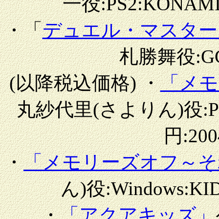
一役:PS2:KONAMI:
・「
デュエル・マスター
札勝舞役:GC
(以降税込価格) ・
「メモ
丸紗代里(さよりん)役:PS2
円:200
・
「メモリーズオフ～そ
ん)役:Windows:KID
・
「アクアキッズ」