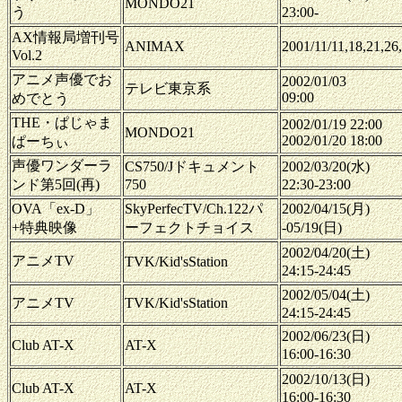
MONDO21
う
23:00-
AX情報局増刊号
ANIMAX
2001/11/11,18,21,26
Vol.2
アニメ声優でお
2002/01/03
テレビ東京系
09:00
めでとう
THE・ぱじゃま
2002/01/19 22:00
MONDO21
2002/01/20 18:00
ぱーちぃ
声優ワンダーラ
CS750/Jドキュメント
2002/03/20(水)
ンド第5回(再)
750
22:30-23:00
OVA「ex-D」
SkyPerfecTV/Ch.122パ
2002/04/15(月)
+特典映像
ーフェクトチョイス
-05/19(日)
2002/04/20(土)
アニメTV
TVK/Kid'sStation
24:15-24:45
2002/05/04(土)
アニメTV
TVK/Kid'sStation
24:15-24:45
2002/06/23(日)
Club AT-X
AT-X
16:00-16:30
2002/10/13(日)
Club AT-X
AT-X
16:00-16:30