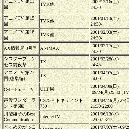
アニメTV 第11
2000/12/16(土)
TVK他
回
24:30-
アニメTV 第15
2001/01/13(土)
TVK他
回
24:30-
アニメTV 第18
2001/02/03(土)
TVK他
回
24:30-
2001/02/17(土)
AX情報局 3月号
ANIMAX
24:30-
シスタープリン
2001/03/28(水)
TX
セス前夜祭
24:45-
アニメTV 第27
2001/04/07(土)
TX
回(総集編)
24:00-
2001/04/08(日)
UHF局
CyberProjectTV
-09/24(月)25:30-(T
声優ワンダーラ
CS750/Jドキュメント
2001/04/23(月)-29(
ンド第5回
750
21:30-22:00
川澄綾子のBest
2001/06/13(水)
InternetTV
Communication
22:00-23:15
すずめのがっこ
2001/07/07(土)-09/2