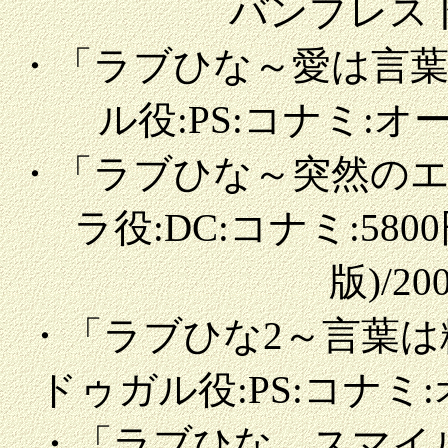
バンプレスト::
・「ラブひな～愛は言
ル役:PS:コナミ:オー
・「ラブひな～突然の
ラ役:DC:コナミ:580
版)/20
・「ラブひな2～言葉
ドゥガル役:PS:コナミ:オ
・「ラブひな スマイル