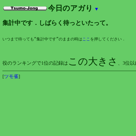
今日のアガり
▼
集計中です．しばらく待っといたって。
いつまで待っても“集計中です”のままの時は
ここ
を押してください．
この大きさ
役のランキングで1位の記録は
、3位以
[
ツモ雀
]