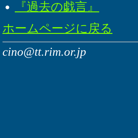
『過去の戯言』
ホームページに戻る
cino@tt.rim.or.jp