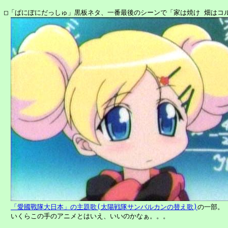
□「ぱにぽにだっしゅ」黒板ネタ、一番最後のシーンで「家は焼け 畑はコル
「愛國戰隊大日本」の主題歌(太陽戦隊サンバルカンの替え歌)
の一部。

　いくらこの手のアニメとはいえ、いいのかなぁ。。。
