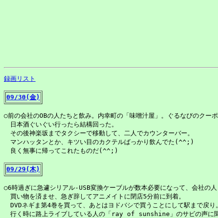
録画リスト
09/30(金)
○前の会社のOBの人たちと飲み。内幸町の「味噌汁屋」。ぐるなびのクーポ
　日本酒ぐいぐい行ったら結構回った。

　その後神楽坂までタクシーで移動して、二人でカウンターバー。

　マンハッタンとか、キツい目のカクテルばっかり飲んでた(^^;)

　良く無事に帰ってこれたものだ(^^;)

09/29(木)
○6時過ぎに急遽シリアル-USB変換ケーブルが数本必要になって、会社の人
　買い物を済ませ、急ぎ辞してアニメイトに閉店5分前に到着。

　DVDネギま第4巻を買って、あとはヨドバシで買うことにして駅まで戻り。
　行く時に路上ライブしている人の「ray of sunshine」のサビの声