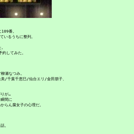
09番。

ているうちに整列。

。

予約してみた。

柳瀬なつみ。

美/千葉千恵巳/仙台エリ/金田朋子、

が…

瞬間に

からん腐女子の心理だ。

話。
