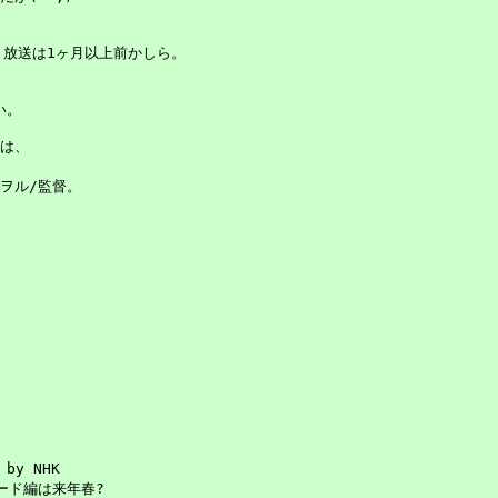
放送は1ヶ月以上前かしら。

。

は、

ル/監督。

 by NHK

ド編は来年春?
