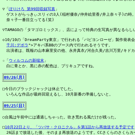
▽「
ぽりけろ 第99回収録写真
」

　ゲストがらっきぃスリィの3人(稲村優奈/仲井絵里香/井上奈々子)の時。
　奈々子一番目立ってる(笑)

▽TAMAGOの「タマゴロミックス」、店によって特典の生写真が異なるらしい
◇10/10の「DreamParty東京」で行われる「パピヨンローゼ」製作発表会
千川:デボラ
">アキバ系BBのブース内で行われるそうです。

　出演者は、既報の山本麻里安の他、永井真衣/河合久美/吉川万里/キドカヲ
☆「
ウィルコムの新端末
」

　白に青とか、黒に赤の配色は、プリキュアですね。

09/26(月)
□今日のブラックジャックは休止でした。

　いろんな作品が最終回迎えるし、10月新番の準備しないと。

09/25(日)
○台風は午前中には通過しちゃった。吹き荒れる風だけが残った。

□
10月22日より、「ツバサ・クロニクル」を第1話から再放送する予定です
　26話まで放送した後、そのまま再放送のようです。CCさくらのさくらカー