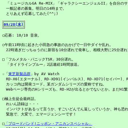
　「ミュージカルGA Re-MIX」「ギャラクシーエンジェルII」を自分の
　一般記者の募集。明日の14時まで。

　とりあえず応募してみた(^^;)

09/28(水)
○応募: 10/10 音泉。

○午前11時頃に起きた小田急の事故のおかげで一日中ダイヤ乱れ。

　22時過ぎだっちゅうのに新宿を10分遅れで発車し、相模大野に25分遅れ
□「フルメタル・パニックTSR」30分遅れ。

　「タイドラインブルー」2話連続1時間放送。

☆「
東芝新製品群
」by AV Watch

　RD-X6(エターナル)、RD-XD91(インパルス)、RD-XD71(セイバー)、RD
　カッコ内は開発コード。某ガンダムシリーズの愛称ですね。

　Webページ専売のHシリーズも、RD-H2が出るとかでないとか。まだH1繋
□極上生徒会最終話。

　れいん語録は・・・

　インパクトがあるって言うか、すごいどんでん返しっていうか、神も恐れ
　緊急で、大変で、エマージェンシーです！

□
「ブロードバンド!ニッポン・アニカンスペシャル」