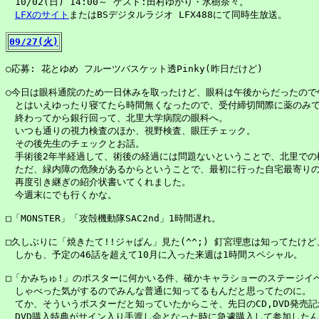
　10/02(日) 14:00～ ゲスト:田村ゆかり・水樹奈々。

LFXのサイト
またはBSデジタルラジオ LFX488にて同時生放送。

09/27(火)
○応募: 花とゆめ フルーツバスケット透Pinky(昨日だけど)

○今日は眼科通院のため一日休みを取ったけど、眼科は午後からだったので
　とはいえゆったり寝てたら時間無くなったので、受付締切間際に薬のみで
　終わってから銀行回って、北里大学病院の眼科へ。

　いつも通りの視力検査のほか、視野検査、眼圧チェック。

　その後先生のチェックとお話。

　手術後2年半経過して、術後の経過には問題ないということで、北里での
　ただ、緑内障の危険があるからということで、最初に行った自宅最寄りの眼
　再度引き継ぎの紹介状書いてくれました。

　今週末にでも行くかな。

□「MONSTER」「攻殻機動隊SAC2nd」1時間遅れ。

□久しぶりに「焼きたて!!ジャぱん」見た(^^;) 釘宮理恵は知ってたけど
　しかも、予定の46話を超えて10月に入った来週は1時間スペシャル。

□「かみちゅ!」のポスターに何かいる件、確かキャラショーのステージイベ
　しゃべった気がするのでみんな普通に知ってるもんだと思ってたのに。

　てか、そういうポスターだと知っていたからこそ、先日のCD,DVD発売記
　DVD購入特典がサイン入り手渡し会となった時に急遽購入して参加したんだが