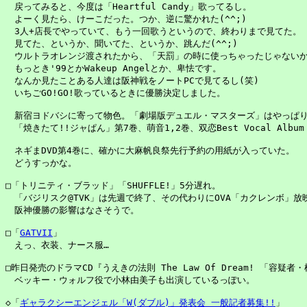
　戻ってみると、今度は「Heartful Candy」歌ってるし。

　よーく見たら、けーこだった。つか、逆に驚かれた(^^;)

　3人+店長でやっていて、もう一回歌うというので、終わりまで見てた。

　見てた、というか、聞いてた、というか、跳んだ(^^;)

　ウルトラオレンジ渡されたから、「天罰」の時に使っちゃったじゃないか
　もっとき'99とかWakeup Angelとか、卑怯です。

　なんか見たことある人達は阪神戦をノートPCで見てるし(笑)

　いちごGO!GO!歌っているときに優勝決定しました。

　新宿ヨドバシに寄って物色。「劇場版デュエル・マスターズ」はやっぱり
　「焼きたて!!ジャぱん」第7巻、萌音1,2巻、双恋Best Vocal Album 
　ネギまDVD第4巻に、確かに大麻帆良祭先行予約の用紙が入っていた。

　どうすっかな。

□「トリニティ・ブラッド」「SHUFFLE!」5分遅れ。

　「バジリスク@TVK」は先週で終了、その代わりにOVA「カクレンボ」放映
　阪神優勝の影響はなさそうで。

□「
GATVII
」

　えっ、衣装、ナース服…

□昨日発売のドラマCD『うえきの法則 The Law Of Dream! 「容疑者
　ベッキー・ウォルフ役で小林由美子も出演しているっぽい。

◇「
ギャラクシーエンジェル「W(ダブル)」発表会 一般記者募集!!
」
