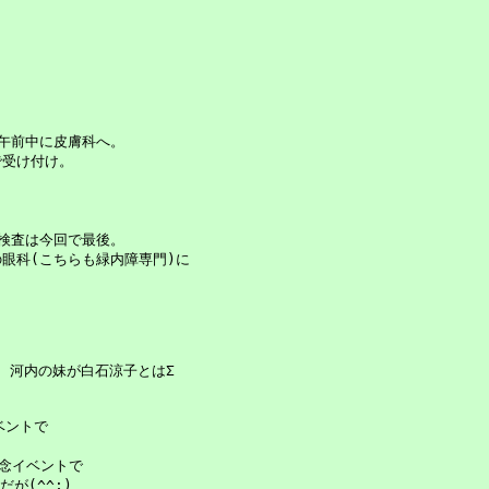
午前中に皮膚科へ。

受け付け。

検査は今回で最後。

科(こちらも緑内障専門)に

、河内の妹が白石涼子とはΣ

ントで

念イベントで

(^^;)
