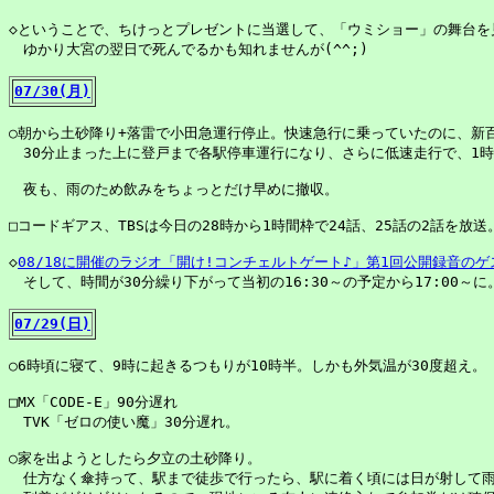
◇ということで、ちけっとプレゼントに当選して、「ウミショー」の舞台を
　ゆかり大宮の翌日で死んでるかも知れませんが(^^;)

07/30(月)
○朝から土砂降り+落雷で小田急運行停止。快速急行に乗っていたのに、新百
　30分止まった上に登戸まで各駅停車運行になり、さらに低速走行で、1時
　夜も、雨のため飲みをちょっとだけ早めに撤収。

□コードギアス、TBSは今日の28時から1時間枠で24話、25話の2話を放送。
◇
08/18に開催のラジオ「開け!コンチェルトゲート♪」第1回公開録音の
　そして、時間が30分繰り下がって当初の16:30～の予定から17:00～に。
07/29(日)
○6時頃に寝て、9時に起きるつもりが10時半。しかも外気温が30度超え。

□MX「CODE-E」90分遅れ

　TVK「ゼロの使い魔」30分遅れ。

○家を出ようとしたら夕立の土砂降り。

　仕方なく傘持って、駅まで徒歩で行ったら、駅に着く頃には日が射して雨