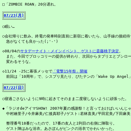
□「ZOMBIE ROAN」20分遅れ。

07/23(月)
○眠い…

○会社帰りに飲み。終電の発車時刻直前に新宿に着いたら、山手線の接続待ち
　急がなくても良かった(;'-')

◇08/04の
サタデーナイト・メインイベント、ゲストに斎藤桃子決定
。

　また、今回でブロッコリーの提供が終わり、次回からタブリエとブシロー
　変わるそうな。

◇11/24 -25に幕張メッセで
「電撃15年祭」開催
　前回は「10周年」で、シスプリ見たり、ぴたテンの「Wake Up Ange
07/22(日)
○寝過ごさないように9時に起きてそのまま二度寝しないように頑張った。

◆「ラジオdeアイマSHOW! 2007年夏の感謝祭！と言っておけばいいんじゃない
　中村繪里子/今井麻美/仁後真耶子/ゲスト:若林直美/平田宏美/下田麻美

　整理番号18番だったので、17番の友人と2列目の右側に陣取り。

　ゲスト陣はみな浴衣。あさぽんがピンクの浴衣でかわいかった。
