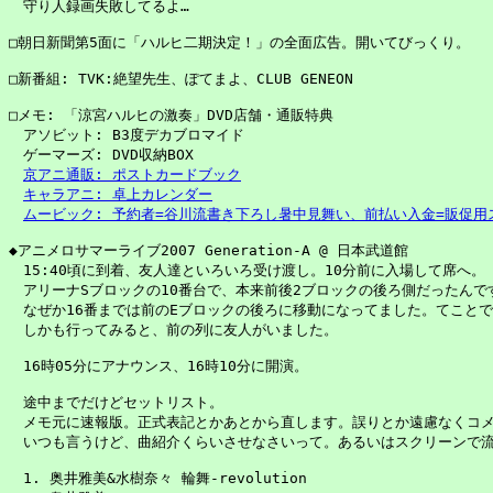
　守り人録画失敗してるよ…

□朝日新聞第5面に「ハルヒ二期決定！」の全面広告。開いてびっくり。

□新番組: TVK:絶望先生、ぽてまよ、CLUB GENEON

□メモ: 「涼宮ハルヒの激奏」DVD店舗・通販特典

　アソビット: B3度デカブロマイド

　ゲーマーズ: DVD収納BOX

京アニ通販: ポストカードブック
キャラアニ: 卓上カレンダー
ムービック: 予約者=谷川流書き下ろし暑中見舞い、前払い入金=販促用
◆アニメロサマーライブ2007 Generation-A @ 日本武道館

　15:40頃に到着、友人達といろいろ受け渡し。10分前に入場して席へ。

　アリーナSブロックの10番台で、本来前後2ブロックの後ろ側だったんです
　なぜか16番までは前のEブロックの後ろに移動になってました。てことで
　しかも行ってみると、前の列に友人がいました。

　16時05分にアナウンス、16時10分に開演。

　途中までだけどセットリスト。

　メモ元に速報版。正式表記とかあとから直します。誤りとか遠慮なくコメ
　いつも言うけど、曲紹介くらいさせなさいって。あるいはスクリーンで流
　1. 奥井雅美&水樹奈々 輪舞-revolution
