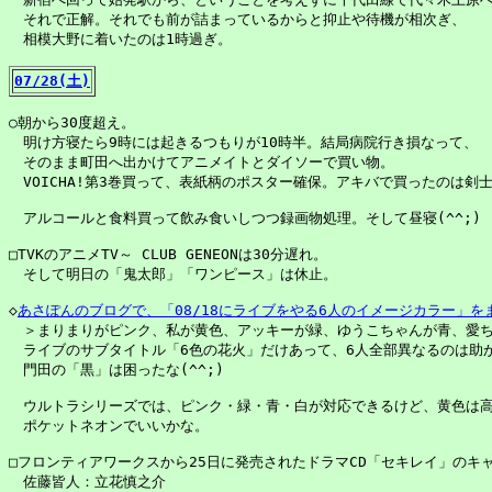
　それで正解。それでも前が詰まっているからと抑止や待機が相次ぎ、

　相模大野に着いたのは1時過ぎ。

07/28(土)
○朝から30度超え。

　明け方寝たら9時には起きるつもりが10時半。結局病院行き損なって、

　そのまま町田へ出かけてアニメイトとダイソーで買い物。

　VOICHA!第3巻買って、表紙柄のポスター確保。アキバで買ったのは剣士
　アルコールと食料買って飲み食いしつつ録画物処理。そして昼寝(^^;)

□TVKのアニメTV～ CLUB GENEONは30分遅れ。

　そして明日の「鬼太郎」「ワンピース」は休止。

◇
あさぽんのブログで、「08/18にライブをやる6人のイメージカラー」
　＞まりまりがピンク、私が黄色、アッキーが緑、ゆうこちゃんが青、愛ち
　ライブのサブタイトル「6色の花火」だけあって、6人全部異なるのは助か
　門田の「黒」は困ったな(^^;)

　ウルトラシリーズでは、ピンク・緑・青・白が対応できるけど、黄色は高
　ポケットネオンでいいかな。

□フロンティアワークスから25日に発売されたドラマCD「セキレイ」のキャ
　佐藤皆人：立花慎之介
