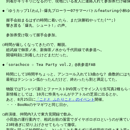
　到着がギリギリになるので、現地にいる友人に連絡入れて参加券だけ確保
◆「ゆうカップ1(わん)-爆丸ブローラー07サマーバトルfeaturing小林ゆ
　握手会始まるはずの時間に着いたら、まだ決勝戦やってた(^^;)

　響き渡る「爆丸、シュート!」の声。

　参加券受け取って握手会参加。

○時間が厳しくなってきたので、離脱。

　総武線で御茶ノ水、新御茶ノ水から千代田線で表参道へ。

　開場時刻に到着したけどまだだった。

◆「sorachoco ☆ Tea Party vol.2」@表参道FAB

　時間にして1時間半ちょっと。アンコール入れて13曲かな? 曲数的にはち
　最初はテンション低かったんだけど、終わったら割と満足してた。

　物販ではTシャツ(新)とファーストDVD買ってサイン入り生写真2種もらっ
　新情報としては、10月に怜美ちゃんがテアトルの芝居に出るとか。

　あと、8月25日に
「ことと ふたりこと」のイベント
開催。

　・・・BooNoのヤマギワと同じ日か。

○終演後、仲間内7人で東方見聞録で飲み。

　小田急の運行案内で、相武台前の落雷でダイヤボロボロというのが来てい
　23時過ぎに切り上げさせてもらって撤収。

　新宿へ回って始発駅から、ということを考えずに千代田線で代々木上原へ