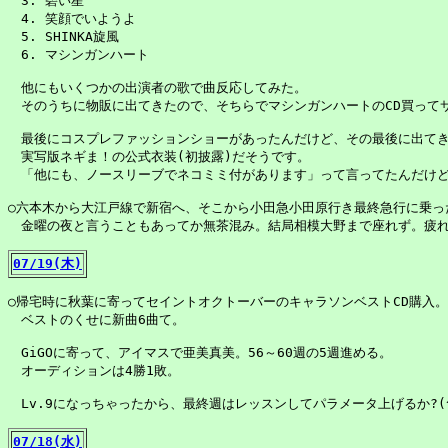
　3. 碧い星

　4. 笑顔でいようよ

　5. SHINKA旋風

　6. マシンガンハート

　他にもいくつかの出演者の歌で曲反応してみた。

　そのうちに物販に出てきたので、そちらでマシンガンハートのCD買ってサ
　最後にコスプレファッションショーがあったんだけど、その最後に出てき
　実写版ネギま！の公式衣装(初披露)だそうです。

　「他にも、ノースリーブでネコミミ付があります」って言ってたんだけど、
○六本木から大江戸線で新宿へ、そこから小田急小田原行き最終急行に乗った
　金曜の夜と言うこともあってか無茶混み。結局相模大野まで座れず。疲れた(
07/19(木)
○帰宅時に秋葉に寄ってセイントオクトーバーのキャラソンベストCD購入。

　ベストのくせに新曲6曲て。

　GiGOに寄って、アイマスで亜美真美。56～60週の5週進める。

　オーディションは4勝1敗。

　Lv.9になっちゃったから、最終週はレッスンしてパラメータ上げるか?(^^
07/18(水)