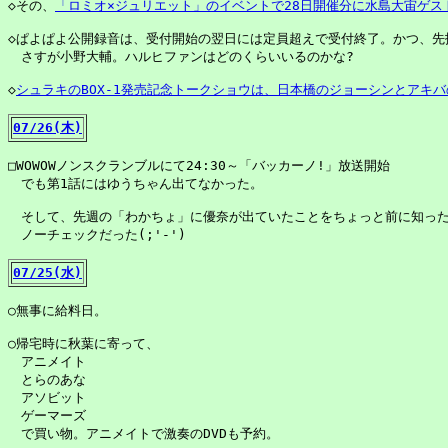
◇その、
「ロミオ×ジュリエット」のイベントで28日開催分に水島大宙ゲス
◇ぱよぱよ公開録音は、受付開始の翌日には定員超えで受付終了。かつ、先払
　さすが小野大輔。ハルヒファンはどのくらいいるのかな?

◇
シュラキのBOX-1発売記念トークショウは、日本橋のジョーシンとアキ
07/26(木)
□WOWOWノンスクランブルにて24:30～「バッカーノ!」放送開始

　でも第1話にはゆうちゃん出てなかった。

　そして、先週の「わかちょ」に優奈が出ていたことをちょっと前に知った
　ノーチェックだった(;'-')

07/25(水)
○無事に給料日。

○帰宅時に秋葉に寄って、

　アニメイト

　とらのあな

　アソビット

　ゲーマーズ

　で買い物。アニメイトで激奏のDVDも予約。
