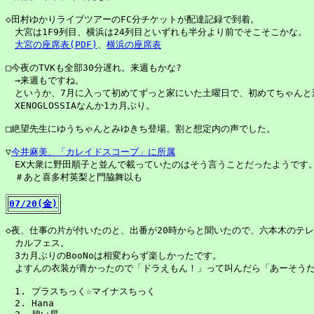
◇田村ゆかりライブツアーのFC分チケットが配達記録で到着。

　大宮は1F9列目、横浜は24列目といずれも半分より前でそこそこかな。

大宮の座席表(PDF)
、
横浜の座席表
□今夜のTVKも全部30分遅れ。来週もかな?

　→来週もですね。

　というか、7月に入って初めてずっと家にいた土曜日で、初めてちゃんと深夜
　XENOGLOSSIAなんか1カ月ぶり。

□絶望先生にゆうちゃんとみゆきち登場。割と想定内の声でした。

▽
今井麻美、「カレイドスコープ」に所属
　EX大衆に野田順子と並んで載っていたのはそう言うことだったようです。
　＃あと喜多村英梨と門脇舞以も

07/20(金)
◇夜、仕事の片が付いたのと、出番が20時からと聞いたので、六本木のテレ朝
　カルフェス。

　3カ月ぶりのBooNoは相変わらず楽しかったです。

　よすんの衣装が青かったので「ドラえもん！」って叫んだら「あーそうだ
　1. プラスちっく☆マイナスちっく

　2. Hana
