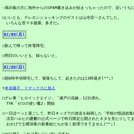
☆掲示板の方に海外からのSPAM書き込みが始まっちゃったので、近いうちに
□いいとも、テレホンショッキングのゲストは山寺宏一さんでした。

　いろんな音マネ披露。多才だ…

07/09(月)
○飲んで帰って終電帰宅。

□明日のいいとも、録らないと。

07/08(日)
○朝6時半頃帰宅して、寝落ちして、起きたのは13時過ぎ(^^;)

▽
本名陽子、リマックスに加入
□テレ東「ヒロイックエイジ」「瀬戸の花嫁」12分遅れ。

　TVK「ゼロの使い魔2」開始

○一日ぼーっと過ごして、昨日キッズでの放送を録画した「学校の怪談総集編
　涼宮ハルヒの憂鬱の公式ページで昨日限定公開されたネタを見たりしてま
　おかげで土曜深夜の新番組たちが全く処理できてません(^^;)

□ゼロ使2。これは良いツンデレですね。
