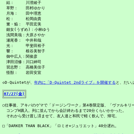
　結：　　　川澄綾子

　草野：　　田村ゆかり

　月海：　　田中理恵

　松：　　　松岡由貴

　篝・焔：　平田宏美

　鈿女(うずめ)：小林ゆう

　浅間美哉：大原さやか

　瀬尾香：　中井和哉

　光：　　　甲斐田裕子

　響：　　　根谷美智子

　御中広人：関俊彦

　津田沼修：川口紳司

　習志野：　高橋美佳子

　怪獣：　　岩田安宣

◇D-Quintetが、
年内に「D-Quintet 2ndライブ」を開催する
と、だいぶ
07/27(金)
○仕事後、アキバのゲマで「ドージンワーク」第4巻限定版、「ヴァルキリー」
　コンプH購入。列に並んでから会計終わるまで20分くらいかかった。

　それから受け渡し済ませて、友人達と和民で軽く飲んで、帰宅。

□「DARKER THAN BLACK」「ロミオ×ジュリエット」40分遅れ。
