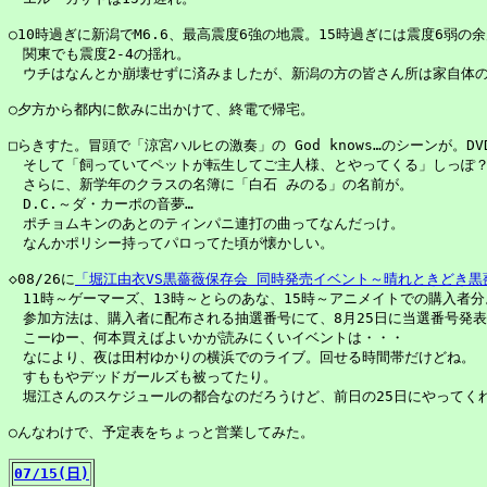
○10時過ぎに新潟でM6.6、最高震度6強の地震。15時過ぎには震度6弱の余
　関東でも震度2-4の揺れ。

　ウチはなんとか崩壊せずに済みましたが、新潟の方の皆さん所は家自体の
○夕方から都内に飲みに出かけて、終電で帰宅。

□らきすた。冒頭で「涼宮ハルヒの激奏」の God knows…のシーンが。DV
　そして「飼っていてペットが転生してご主人様、とやってくる」しっぽ？
　さらに、新学年のクラスの名簿に「白石 みのる」の名前が。

　D.C.～ダ・カーポの音夢…

　ポチョムキンのあとのティンパニ連打の曲ってなんだっけ。

　なんかポリシー持ってパロってた頃が懐かしい。

◇08/26に
「堀江由衣VS黒薔薇保存会 同時発売イベント～晴れときどき黒
　11時～ゲーマーズ、13時～とらのあな、15時～アニメイトでの購入者分。
　参加方法は、購入者に配布される抽選番号にて、8月25日に当選番号発表
　こーゆー、何本買えばよいかが読みにくいイベントは・・・

　なにより、夜は田村ゆかりの横浜でのライブ。回せる時間帯だけどね。

　すももやデッドガールズも被ってたり。

　堀江さんのスケジュールの都合なのだろうけど、前日の25日にやってくれ
○んなわけで、予定表をちょっと営業してみた。

07/15(日)