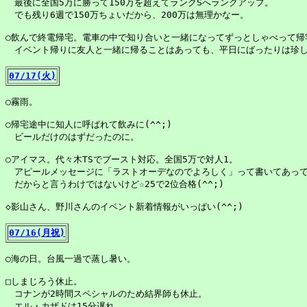
　最後に全国5万に勝って150万を超えてランクSへランクアップ。

　でも残り6週で150万ちょいだから、200万は無理かなー。

○飲んで終電帰宅。電車の中で知り合いと一緒になってずっとしゃべって帰宅
　イベント帰りに友人と一緒に帰ることはあっても、平日にばったりは珍し
07/17(火)
○霧雨。

○帰宅途中に知人に呼ばれて飲みに(^^;)

　ビールだけのはずだったのに。

○アイマス。代々木TSでブースト対応。全国5万で対人1。

　アピールメッセージに「ラストオーデなのでよろしく」って書いてあって
　だからと言うわけではないけど☆25で2位合格(^^;)

◇影山さん、野川さんのイベント新着情報がいっぱい(^^;)

07/16(月祝)
○海の日。台風一過で蒸し暑い。

□しまじろう休止。

　コナンが2時間スペシャルのため結界師も休止。

　エル・カザドは15分遅れ。
