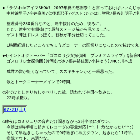
◆「ラジオdeアイマSHOW! 2007年夏の感謝祭！と言っておけばいいんじゃない
　中村繪里子/今井麻美/仁後真耶子/ゲスト:たかはし智秋/長谷川明子/滝
　整理番号230番台なのと、途中抜けのため、後ろに。

　ただ、途中で右側抜けて最前ステージ脇から見てました。

　ゲスト陣はドレスっぽく。智秋が半分仕切ってました。

　1時間経過したところでちょうどコーナーの区切りになったので抜けて丸
◆セイントオクトーバー「ゴスロリ少女探偵団　プレミアムライブ」@新宿MA
　ゴスロリ少女探偵団(片岡あづさ/福井裕佳梨/小林ゆう)/MC:川本成

　成君の髪が短くなっていて、スズキチャンかと一瞬思った。

　歌とトークコーナーメインで2時間。

○外でひとしきりおしゃべりした後、誘われて神田へ飲みに。

　22時頃撤収。

07/21(土)
○昨夜はロミジュリの音声だけ聞きながら2時半頃にダウン。

　今朝は6時半頃に起きてレコーダの容量対応(^^;) 危なかった(^^;)

　そして早起きしちゃったので9時過ぎに再度ダウン、起きたら11時半。

　病院アウト。来週だな。
