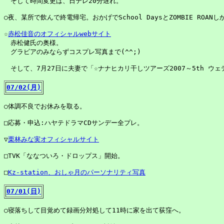
　そして時間変更は、日テレ20分遅れ。

○夜、某所で飲んで終電帰宅。おかげでSchool DaysとZOMBIE ROANし
☆
赤松佳音のオフィシャルwebサイト
　赤松健氏の奥様。

　グラビアのみならずコスプレ写真まで(^^;)

　そして、7月27日に夫妻で「☆ナナヒカリ干しツアーズ2007～5th ウ
07/02(月)
○体調不良でお休みを取る。

□応募・申込:ハヤテドラマCDサンデー全プレ。

▽
栗林みな実オフィシャルサイト
□TVK「ななついろ・ドロップス」開始。

□
Kz-station、おしゃ月のパーソナリティ写真
07/01(日)
○寝落ちして目覚めて録画分対処して11時に家を出て荻窪へ。
