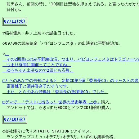
　前田さん、前回の時に「10回目は聖地を押さえてある」と言ったのがかな
　日付が…

07/11(水)
▽稲村優奈・井ノ上奈々の誕生日でした。

◇09/09の武装錬金「パピヨンフェスタ」の出演者に平野綾追加。

◇
。

　その2回目にのみ平野綾出演。つまり、パピヨンフェスタはドラゴノーツの
　つまり昼間に開催ってことですね。

　ゆうちゃん出演なので2回とも応募。

□とらのあなでの告知によると、妄想CD第4弾「委員長CD」のキャストの残り
　斎藤桃子と酒井香奈子だそうです。

　また、とらのあな特典は「委員長の放課後CD」でした。

□ゲマで、
「テストに出るっ! 世界の歴史年表 上巻」
購入。

　アソビットでは、らき☆すたEDCDとドラマCD(旧譜)購入。

07/10(火)
○会社帰りに代々木TAITO STATIONでアイマス。

　ランクアップコミュ→オデ7万→オデ6万。いずれも無事合格。
