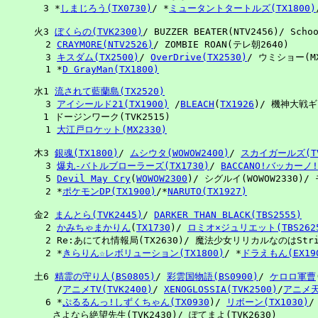
　3 *
しまじろう(TX0730)
/ *
ミュータントタートルズ(TX1800)
火3 
ぼくらの(TVK2300)
/ BUZZER BEATER(NTV2456)/ Schoo
  2 
CRAYMORE(NTV2526)
/ ZOMBIE ROAN(テレ朝2640)

  3 
キスダム(TX2500)
/ 
OverDrive(TX2530)
/ ウミショー(MX2
  1 *
D GrayMan(TX1800)
水1 
流されて藍蘭島(TX2520)
  3 
アイシールド21(TX1900)
 /
BLEACH
(
TX1926
)/ 機神大戦ギ
　1 ドージンワーク(TVK2515)

  1 
大江戸ロケット(MX2330)
木3 
銀魂(TX1800)
/ 
ムシウタ(WOWOW2400)
/ 
スカイガールズ(TV
  3 
爆丸-バトルブローラーズ(TX1730)
/ 
BACCANO!バッカーノ!(
  5 
Devil May Cry
(
WOWOW2300
)/ シグルイ(WOWOW2330)/ 
  2 *
ポケモンDP(TX1900)
/*
NARUTO(TX1927)
金2 
まんとら(TVK2445)
/ 
DARKER THAN BLACK(TBS2555)
  2 
かみちゃまかりん
(
TX1730
)/ 
ロミオ×ジュリエット(TBS262
  2 Re:あにてれ情報局(TX2630)/ 魔法少女リリカルなのはStrike
  2 *
きらりん☆レボリューション(TX1800)
/ *
ドラえもん(EX19
土6 
精霊の守り人(BS0805)
/ 
彩雲国物語(BS0900)
/ 
ケロロ軍曹
    /
アニメTV(TVK2400)
/ 
XENOGLOSSIA(TVK2500)
/
アニメ天国
  6 *
ぷるるんっ!しずくちゃん(TX0930
)/ 
リボーン(TX1030)
/
　　さよなら絶望先生(TVK2430)/ ぽてまよ(TVK2630)
