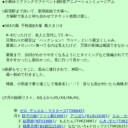
◆小林ゆうファンクラブイベント@杉並アニメーションミュージアム

○荻窪駅まで歩いて、新宿経由で大塚へ。

　大塚駅で友人と待ち合わせてチケット他受け渡し。

◆SAIの風 千秋楽@大塚 萬スタジオ

　H-6だったけど、友人と交代してC-6へ。

　日替わりの寝言は「ハックション! ウゥー」という親父くしゃみ。

　最後にメロンパン食べてるのは見えたけど、万里の長城は確認できなかった
　最後まで、台詞がわかりやすくなるようにとタイミングなど改編されてて
　見やすかったし面白かった。見に行って良かった。

○挨拶もそこそこに、呑みに連行されて、神田へ。

　蔵へ初めて行きました。

　帰路、小田急で乗り過ごして海老名(;'-')　戻りも気が付いたら相模大野(
□7月の録画リスト。4台上からX5/X4/X6/H1。
帯 
ゼロ デュエル・マスターズ(TX0645)

月3 
鉄子の旅(ファミ劇2300)
/ 
アニぱら(Kids2430)
/ 
エル・カザ
  3 
結界師(NTV1900)
/ もえたん(TVK2300)/ 
らき☆すた(TVK2
  2 
桃華月憚(BS朝日2530)
/ ななついろ★ドロップス(TVK2615)
