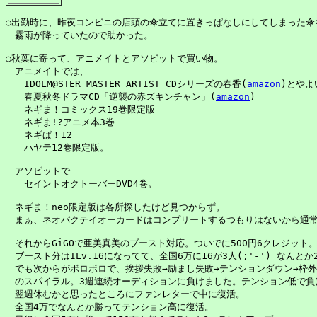
○出勤時に、昨夜コンビニの店頭の傘立てに置きっぱなしにしてしまった傘を回
　霧雨が降っていたので助かった。

○秋葉に寄って、アニメイトとアソビットで買い物。

　アニメイトでは、

　　IDOLM@STER MASTER ARTIST CDシリーズの春香(
amazon
)とやよ
　　春夏秋冬ドラマCD「逆襲の赤ズキンチャン」(
amazon
)

　　ネギま！コミックス19巻限定版

　　ネギま!?アニメ本3巻

　　ネギぱ！12

　　ハヤテ12巻限定版。

　アソビットで

　　セイントオクトーバーDVD4巻。

　ネギま！neo限定版は各所探したけど見つからず。

　まぁ、ネオパクテイオーカードはコンプリートするつもりはないから通常版
　それからGiGOで亜美真美のブースト対応。ついでに500円6クレジット。
　ブースト分はILv.16になってて、全国6万に16が3人(;'-') なんとか
　でも次からがボロボロで、挨拶失敗→励まし失敗→テンションダウン→枠外
　のスパイラル。3週連続オーディションに負けました。テンション低で負け
　翌週休むかと思ったところにファンレターで中に復活。

　全国4万でなんとか勝ってテンション高に復活。
