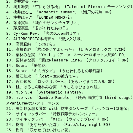
　2. 奥井雅美 -w-

　3. 奥井雅美 「空にかける橋」 (Tales of Eternia テーマソング)

　4. 桃井はるこ 「Romantic summer」 (瀬戸の花嫁 OP)

　5. 桃井はるこ 「WONDER MOMO-i」

　6. 茅原実里 「純白のサンクチュアリィ」

　7. 茅原実里 「君がくれたあの日」

　8. Cy-Rum Rev. 「恋のDice☆教えて」

　9. ALIPROJECT&水樹奈々 「聖少女領域」

　10. 高橋直純 「てのひら」

　11. 高橋直純 「君に会えてよかった」 (いろメロミックス TVCM)

　12. 栗林みな実 「Yell!」(アニメ スーパーロボット大戦OG ED)

　13. 栗林みな実 「翼はPleasure Line」 (クロノクルセイド OP)

　14. Suara 「夢想花」

　15. Suara 「キミガタメ」 (うたわれるもの最終話)

　16. 近江知永 「Float～空の彼方で～」

　17. 近江知永 「ロックリバーへ」(あらいぐまラスカル OP)

　18. 桃井はるこ&栗林みな実 「うしろゆびさされ組」

　19. m.o.v.e 「Systematic Fantasy」

　20. m.o.v.e 「Gamble Rumble」 (映画 頭文字D third stage)

　※PaniCrewのパフォーマンス

　21. 矢部野彦麿＆琴姫 with 坊主ダンサーズ 「レッツゴー!陰陽師」

　22. サイキックラバー 「特捜戦隊デカレンジャー」

　23. サイキックラバー 「XTC」 (ウィッチブレイド OP)

　24. 樹海 「あなたがいた森」 (Fate/stay night ED)

　25. 樹海 「咲かせてはいけない花」
