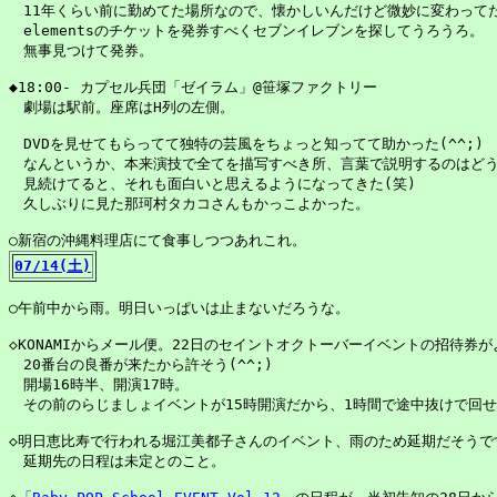
　11年くらい前に勤めてた場所なので、懐かしいんだけど微妙に変わってた
　elementsのチケットを発券すべくセブンイレブンを探してうろうろ。

　無事見つけて発券。

◆18:00- カプセル兵団「ゼイラム」@笹塚ファクトリー

　劇場は駅前。座席はH列の左側。

　DVDを見せてもらってて独特の芸風をちょっと知ってて助かった(^^;)

　なんというか、本来演技で全てを描写すべき所、言葉で説明するのはどう
　見続けてると、それも面白いと思えるようになってきた(笑)

　久しぶりに見た那珂村タカコさんもかっこよかった。

07/14(土)
○午前中から雨。明日いっぱいは止まないだろうな。

◇KONAMIからメール便。22日のセイントオクトーバーイベントの招待券が
　20番台の良番が来たから許そう(^^;)

　開場16時半、開演17時。

　その前のらじましょイベントが15時開演だから、1時間で途中抜けで回せる
◇明日恵比寿で行われる堀江美都子さんのイベント、雨のため延期だそうです
　延期先の日程は未定とのこと。
