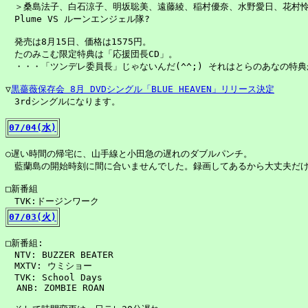
　＞桑島法子、白石涼子、明坂聡美、遠藤綾、稲村優奈、水野愛日、花村怜
　Plume VS ルーンエンジェル隊?

　発売は8月15日、価格は1575円。

　たのみこむ限定特典は「応援団長CD」。

　・・・「ツンデレ委員長」じゃないんだ(^^;) それはとらのあなの特典か
▽
黒薔薇保存会 8月 DVDシングル「BLUE HEAVEN」リリース決定
　3rdシングルになります。

07/04(水)
○遅い時間の帰宅に、山手線と小田急の遅れのダブルパンチ。

　藍蘭島の開始時刻に間に合いませんでした。録画してあるから大丈夫だけ
□新番組

07/03(火)
□新番組:

　NTV: BUZZER BEATER

　MXTV: ウミショー

　TVK: School Days

  ANB: ZOMBIE ROAN
