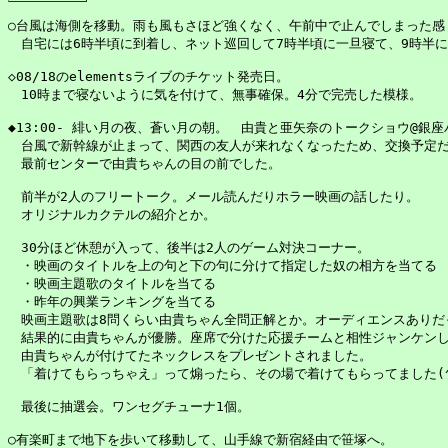
○台風は海側を移動。雨も風もさほど強くなく、午前中で止んでしまった感じ
　自宅には6時半頃に到着し、ネット巡回して7時半頃に一旦寝て、9時半に
◇08/18のelementsライブのチケット発売日。

　10時まで寝ないように気を付けて、無事確保。4分で完売した模様。

◆13:00- 緋い月の夜、蒼い月の朝。　由貴と亜矢奈のトークショウ@銀座
　台風で新幹線が止まって、関西の友人が来れなくなったため、交換予定だ
　最前センターで由貴ちゃんの目の前でした。

　前半が2人のフリートーク。メール読んだりホラー映画の話したり。

　オリジナルカクテルの紹介とか。

　30分ほど休憩が入って、後半は2人のゲーム対決コーナー。

　・映画のタイトルを上の句と下の句に分けて指定した奴の相方を当てる

　・映画主題歌のタイトルを当てる

　・昨年の興業ランキングを当てる

　映画主題歌は8問くらい由貴ちゃん全問正解とか。オーディエンスありだっ
　結果的に由貴ちゃんが優勝。座席で分けた応援チームと相性ジャンケンし
　由貴ちゃんが付けてたネックレスをプレゼントされました。

　「着けてもらっちゃえ」って煽ったら、その場で着けてもらってました(^^
　最後に抽選会。ワンセグチューナ1個。

○有楽町まで地下を歩いて移動して、山手線で新宿経由で笹塚へ。
