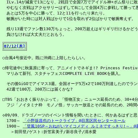
　ILv.14が減衰で13になり、2戦目で全国7万でアイドル神+ボム祭りに敗
　やむなく次戦はアクセサリーはずして8にして全国4万に参戦して勝って悪
　あとは5万を中心に勝って、12と11を行ったり来たり。

　敏腕がいた時には対人戦ばかりで1位を取れず2位ばかりで敏腕奪えず。

　残り13週でファン数130万ちょっと。200万超えはギリギリ行けるかどう
　負けなければ大丈夫だとおもう。

07/12(木)
○台風4号接近中。既に沖縄に上陸したらしい。

○帰宅途中に秋葉原に寄って、アニメイトでネギま!? Princess Festiva
　マリみて新刊、スタチャフェスCOMPLETE LIVE BOOKを購入。

　その後GiGOでアイマス3週。全国オーデ5万x2で100万到達したのでラン
　42週で100万。200万には届くかな?

□TBS「おおきく振りかぶって」「怪物王女」ニュース延長のため、30+4分
　フジ「ノイタミナ枠　モノノ怪」サッカー放送とその延長のため、2時間4
◇09/09、ドラゴノーツのイベント情報を聞いたときに、何かあるはずと思っ
　1700～ 
「小野坂昌也のトークライブ」@目黒区民センターホール
　1900～ 
「登風10SP～おねがいマイコメディ ルミネですっきり!～」@
　　＞前田登/ゲスト:折笠富美子/新谷良子/清水愛
