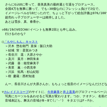
　さらにGiGOに寄って、亜美真美の最終週と引退をプロデュース。

　全国4万を無事に勝って、でも☆30個なのにフレッシュ負けで2位で。

　イメージレベルが10だったので、ちょっと下がって総合評価は076/100で
　超売れっ子プロデューサーは維持しました。

　あとは雪歩、真、春香か。

◇08/19のVOICHA!イベントも無事2回とも申し込み。

　行けるのかな?

□
「もやしもん」キャスト
　＞沢木 惣右衛門 直保：阪口大助

　＞結城 蛍：斎賀みつき

　＞長谷川　遥：大原さやか

　＞及川　葉月：神田朱未

　＞武藤　葵：能登麻美子

　＞美里　薫：小西克幸

　＞川浜　拓馬：杉山紀彰

　＞樹 慶蔵：西村知道

　んー、長谷川さんが大原さんか。もちょっと低音のイメージなんだけどな
▽
カレイドスコープ
のサイトに、
今井麻美
と
井上直美
のプロフィールページが
　写真にカーソルをあわせると写真が変わります。つか、ナオチン、名前の
　音域表記も。舞太の音域がB～Bて(;'-')　キタエリはF～Fか。
