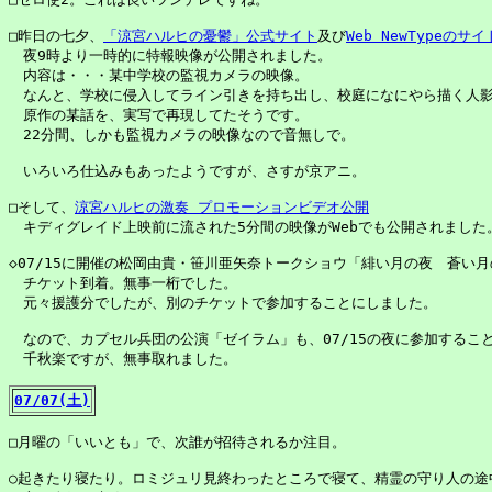
□昨日の七夕、
「涼宮ハルヒの憂鬱」公式サイト
及び
Web NewTypeのサイ
　夜9時より一時的に特報映像が公開されました。

　内容は・・・某中学校の監視カメラの映像。

　なんと、学校に侵入してライン引きを持ち出し、校庭になにやら描く人影
　原作の某話を、実写で再現してたそうです。

　22分間、しかも監視カメラの映像なので音無しで。

　いろいろ仕込みもあったようですが、さすが京アニ。

□そして、
涼宮ハルヒの激奏 プロモーションビデオ公開
　キディグレイド上映前に流された5分間の映像がWebでも公開されました。
◇07/15に開催の松岡由貴・笹川亜矢奈トークショウ「緋い月の夜　蒼い月
　チケット到着。無事一桁でした。

　元々援護分でしたが、別のチケットで参加することにしました。

　なので、カプセル兵団の公演「ゼイラム」も、07/15の夜に参加すること
　千秋楽ですが、無事取れました。

07/07(土)
□月曜の「いいとも」で、次誰が招待されるか注目。

○起きたり寝たり。ロミジュリ見終わったところで寝て、精霊の守り人の途中