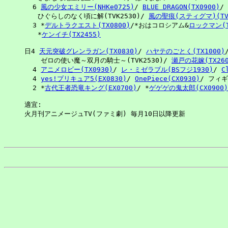
  6 
風の少女エミリー(NHKe0725)
/ 
BLUE DRAGON(TX0900)
/ 
　　ひぐらしのなく頃に解(TVK2530)/ 
風の聖痕(スティグマ)(TVK
  3 *
デルトラクエスト(TX0800)
/*おはコロシアム&
ロックマン(T
　　*
ケンイチ(TX2455)
日4 
天元突破グレンラガン(TX0830)
/ 
ハヤテのごとく(TX1000)
/
    ゼロの使い魔～双月の騎士～(TVK2530)/ 
瀬戸の花嫁(TX260
  4 
アニメロビー(TX0930)
/ 
レ・ミゼラブル(BSフジ1930)
/ 
C
  4 
yes!プリキュア5(EX0830)
/ 
OnePiece(CX0930)
/ フィギュ
  2 *
古代王者恐竜キング(EX0700)
/ *
ゲゲゲの鬼太郎(CX0900)
適宜:
