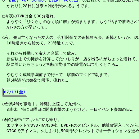
◇
「Baby POP School EVENT Vol.12」
の日程が、当初告知の28日から
　かわりに28日には奈々誰が行われるようです。

□今夜のTVKは全て30分遅れ。

　ようやく「ひぐらしのなく頃に解」が始まります。もう2話まで放送されて
　AT-Xの方が早いって…

○夜、先日亡くなった友人の、会社関係での追悼飲み会。追悼というか、偲ぶ
　18時過ぎから始めて、23時近くまで。

　それから移動して友人と合流して飲み。

　新宿駅までの徒歩を計算してたつもりが、店を出るのがちょっと遅れて、
　駅に着いたらちょうど相模大野までの終電が出て行くところ…

　やむなく成城学園前まで行って、駅前のマクドで朝まで。

　朝5時過ぎの始発で帰宅。疲れた…

07/13(金)
○台風4号が接近中。沖縄に上陸して九州へ。

　3連休、特に日曜日に関東直撃のようだけど、一日イベント参加の日…

○帰宅途中にアキバに立ち寄り。

　エフネットでDVD-RAM30枚、DVD-Rのスピンドル、他雑貨購入してから、
　GIGOでアイマス。久しぶりに500円6クレジットでオーディションを進め