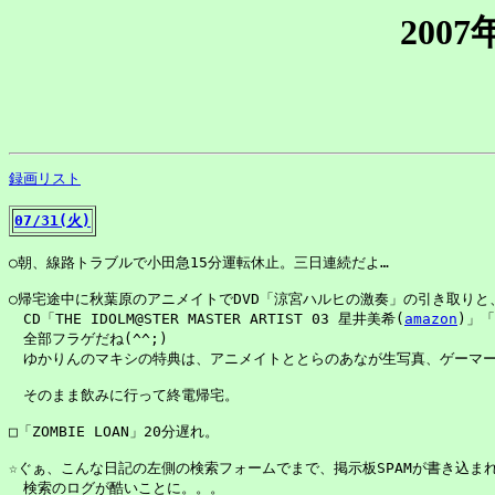
200
録画リスト
07/31(火)
○朝、線路トラブルで小田急15分運転休止。三日連続だよ…

○帰宅途中に秋葉原のアニメイトでDVD「涼宮ハルヒの激奏」の引き取りと、
　CD「THE IDOLM@STER MASTER ARTIST 03 星井美希(
amazon
)」「
　全部フラゲだね(^^;)

　ゆかりんのマキシの特典は、アニメイトととらのあなが生写真、ゲーマー
　そのまま飲みに行って終電帰宅。

□「ZOMBIE LOAN」20分遅れ。

☆ぐぁ、こんな日記の左側の検索フォームでまで、掲示板SPAMが書き込まれ
　検索のログが酷いことに。。。
