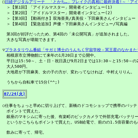
□
日経デジタルアリーナ　「とかち…」ブレイクの真相に最終決着!～「ア
　＞【第1回】「アイドルマスター」開発者インタビュー(1)

　＞【第2回】「アイドルマスター」開発者インタビュー(2)

　＞【第3回】【動画付き】双海亜美/真美役・下田麻美さんインタビュー

　＞【第4回】【緊急追加】声優・下田麻美さんインタビュー/写真編

　第3回が好評だったため、第4回の「未公開写真」が追加されました。

　大きな写真が堪能できます。

▽
プラネタリウム番組「サガミ博士のうんちく宇宙学校－冥王星のなかまた
　相模原市立博物館にて来年の1月20日まで公開中。

　平日は15:50～、土・日・祝日及び9月2日までは13:30～と15:50～の2
　大人500円。

　大地君が下田麻美、女の子の方が、変わってなければ、中村えりりん。

　うちから自転車で15分(^^;)

07/24(火)
○仕事をちょっと早めに切り上げて、新橋のドコモショップで携帯のバッテリ
　ポイントで買えた。

　銀座のマキシムに寄った後、有楽町のビックカメラで外部充電バッテリー
　というかこちらもポイントで買えた。USB給電で、前のの1.5倍容量のも
　飲みに寄って、帰宅。
