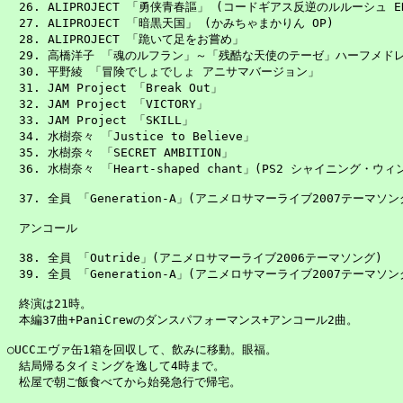
　26. ALIPROJECT 「勇侠青春謳」 (コードギアス反逆のルルーシュ ED
　27. ALIPROJECT 「暗黒天国」 (かみちゃまかりん OP)

　28. ALIPROJECT 「跪いて足をお嘗め」

　29. 高橋洋子 「魂のルフラン」～「残酷な天使のテーゼ」ハーフメドレ
　30. 平野綾 「冒険でしょでしょ アニサマバージョン」

　31. JAM Project 「Break Out」

　32. JAM Project 「VICTORY」

　33. JAM Project 「SKILL」

　34. 水樹奈々 「Justice to Believe」

　35. 水樹奈々 「SECRET AMBITION」

　36. 水樹奈々 「Heart-shaped chant」(PS2 シャイニング・ウィン
　37. 全員 「Generation-A」(アニメロサマーライブ2007テーマソング
　アンコール

　38. 全員 「Outride」(アニメロサマーライブ2006テーマソング)

　39. 全員 「Generation-A」(アニメロサマーライブ2007テーマソング
　終演は21時。

　本編37曲+PaniCrewのダンスパフォーマンス+アンコール2曲。

○UCCエヴァ缶1箱を回収して、飲みに移動。眼福。

　結局帰るタイミングを逸して4時まで。

　松屋で朝ご飯食べてから始発急行で帰宅。
