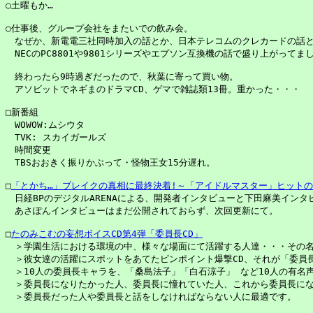
○土曜もか…

○仕事後、グループ会社をまたいでの飲み会。

　なぜか、新電電三社同時加入の話とか、日本テレコムのクレカードの話と
　NECのPC8801や9801シリーズやエプソン互換機の話で盛り上がってました
　終わったら9時過ぎだったので、秋葉に寄って買い物。

　アソビットでネギまのドラマCD、ゲマで雑誌類13冊。重かった・・・

□新番組

　WOWOW:ムシウタ

　TVK: スカイガールズ

　時間変更

　TBSおおきく振りかぶって・怪物王女15分遅れ。

□
「とかち…」ブレイクの真相に最終決着!～「アイドルマスター」ヒット
　日経BPのデジタルARENAによる、開発者インタビューと下田麻美インタビ
　あさぽんインタビューはまだ公開されておらず、次回更新にて。

□
たのみこむの妄想ボイスCD第4弾「委員長CD」
　＞学園生活における環境の中、様々な場面にて活躍する人達・・・その名
　＞彼女達の活躍にスポットをあてたピンポイント爆撃CD、それが「委員長(
　＞10人の委員長キャラを、「桑島法子」「白石涼子」 など10人の有名
　＞委員長になりたかった人、委員長に憧れていた人、これから委員長にな
　＞委員長だった人や委員長と話をしなければならない人に最適です。
