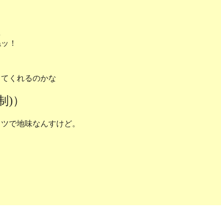
…
ねッ！
てくれるのかな
制)）
ツで地味なんすけど。