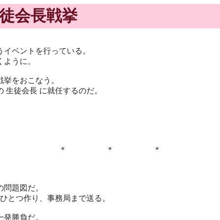
生徒会長戦挙
うイベントを行っている。
くように。
戦挙をおこなう。
 生徒会長 に就任するのだ。
。
＊ ＊ ＊
の問題図だ。
 ひとつ作り、事務局まで送る。
一発勝負だ。