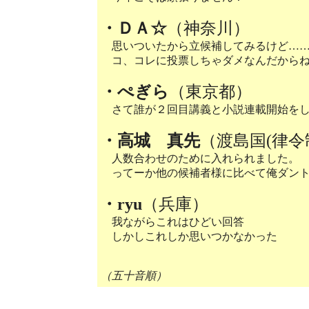
・ＤＡ☆
（神奈川）
思いついたから立候補してみるけど…
コ、コレに投票しちゃダメなんだから
・ぺぎら
（東京都）
さて誰が２回目講義と小説連載開始をし
・高城 真先
（渡島国(律令
人数合わせのために入れられました。
ってーか他の候補者様に比べて俺ダント
・ryu
（兵庫）
我ながらこれはひどい回答
しかしこれしか思いつかなかった
（五十音順）