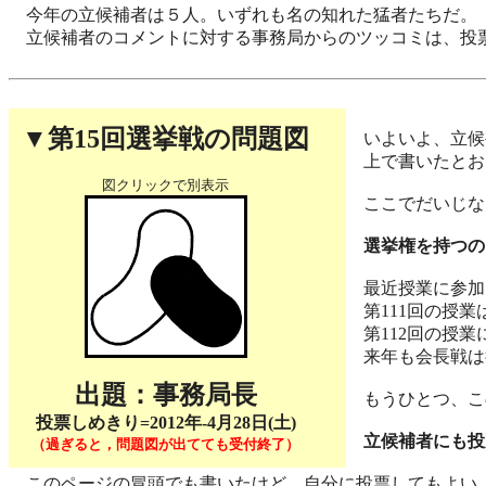
今年の立候補者は５人。いずれも名の知れた猛者たちだ。
立候補者のコメントに対する事務局からのツッコミは、投
▼第15回選挙戦の問題図
いよいよ、立候
上で書いたとお
図クリックで別表示
ここでだいじな
選挙権を持つの
最近授業に参加
第111回の授業
第112回の授業
来年も会長戦は
出題：事務局長
もうひとつ、こ
投票しめきり=2012年-4月28日(土)
立候補者にも投
（過ぎると，問題図が出てても受付終了）
このページの冒頭でも書いたけど、自分に投票してもよい