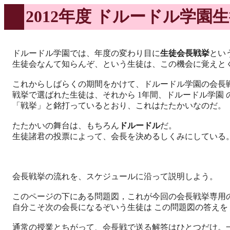
2012年度 ドルードル学園
ドルードル学園では、年度の変わり目に
生徒会長戦挙
とい
生徒会なんて知らんぞ、という生徒は、この機会に覚えと
これからしばらくの期間をかけて、ドルードル学園の会長
戦挙で選ばれた生徒は、それから 1年間、ドルードル学園 の
「戦挙」と銘打っているとおり、これはたたかいなのだ。
たたかいの舞台は、もちろん
ドルードル
だ。
生徒諸君の投票によって、会長を決めるしくみにしている
会長戦挙の流れを、スケジュールに沿って説明しよう。
このページの下にある問題図，これが今回の会長戦挙専用
自分こそ次の会長になるぞいう生徒は この問題図の答えを
通常の授業とちがって、会長戦で送る解答はひとつだけ。