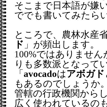
そこまで日本語が嫌
ででも書いてみたら
ところで、農林水産
ド
」が頻出します。
100%ではありませ
りも多数派となって
「
avocado
は
アボガド
もあるのでしょうか
管轄の行政機関から
広く使われているの