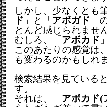
しかし、少なくとも
ド
」と「
アボガド
」
とんど感じられませ
むしろ、「
アボカド
このあたりの感覚は
も変わるのかもしれ
検索結果を見ている
す。
それは、「
アボカド(