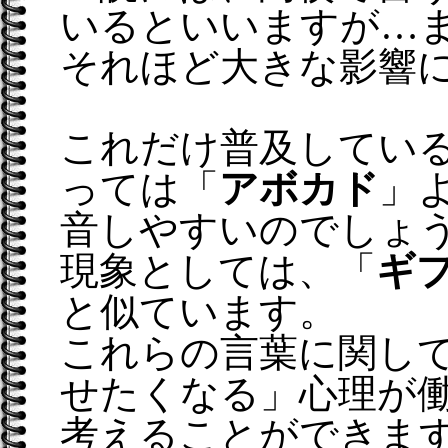
いるといいますが…
それほど大きな影響
これだけ普及してい
っては「
アボカド
」
音しやすいのでしょ
現象としては、「
ギ
と似ています。
これらの言葉に関し
せたくなる」心理が
考えることができま