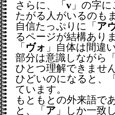
さらに、「
v
」の字に
たがる人がいるのも
自信たっぷりに「
ア
るページが結構あり
「
ヴォ
」自体は間違
部分は意識しながら
ひとつ理解できませ
ひどいのになると、
ています。
もともとの外来語で
と、「
ア
」しか一致