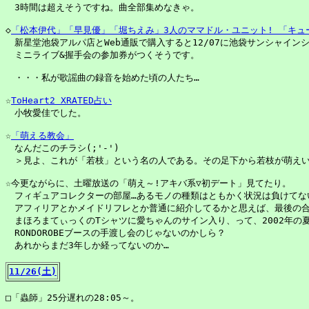
　3時間は超えそうですね。曲全部集めなきゃ。

◇
「松本伊代」「早見優」「堀ちえみ」3人のママドル・ユニット! 「キュ
　新星堂池袋アルパ店とWeb通販で購入すると12/07に池袋サンシャイン
　ミニライブ&握手会の参加券がつくそうです。

　・・・私が歌謡曲の録音を始めた頃の人たち…

☆
ToHeart2 XRATED占い
　小牧愛佳でした。

☆
「萌える教会」
　なんだこのチラシ(;'-')

　＞見よ、これが「若枝」という名の人である。その足下から若枝が萌えいでる
☆今更ながらに、土曜放送の「萌え～!アキバ系▽初デート」見てたり。

　フィギュアコレクターの部屋…あるモノの種類はともかく状況は負けてないな(
　アフィリアとかメイドリフレとか普通に紹介してるかと思えば、最後の合コン
　まほろまてぃっくのTシャツに愛ちゃんのサイン入り、って、2002年の夏
　RONDOROBEブースの手渡し会のじゃないのかしら？

　あれからまだ3年しか経ってないのか…

11/26(土)
□「蟲師」25分遅れの28:05～。
