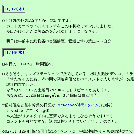
11/17(木)
○明け方の外気温5度とか。寒いですよ。

　ホットカーペットのスイッチをこの冬初めてオンにしました。

　朝出かけるときに切るのを忘れないようにしなきゃ。

　明日は午前中に総務省の会議傍聴。寝過ごすの禁止～＞自分

11/16(水)
□本日の「IGPX」1時間遅れ。

□そうそう、キッズステーションで放送している「機動戦艦ナデシコ」「ラブ
　「すたちゃまにあ」枠の間で関連声優などのコメントが入りますが、先週と今
　堀江由衣でした。

　今日の28:30～と土曜日25:00～にもリピートがあります。

　ちなみに、1,2回目はangela、3,4回目は白石涼子。

▽稲村優奈と花村怜美の日記が
Sorachoco時間(タイム)
に移行

　livedoorにて Blog化。

　本人達がリアルタイムに更新できるようになるそうです(^^)

　コメントも可能ですが、返信は控えさせていただく、とのこと。

◇02/11,12の俳協45周年記念イベントに、中島沙樹ちゃんも参戦決定だそ