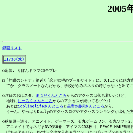
200
録画リスト
11/30(水)
○応募: りぼんドラマCD全プレ

□「灼眼のシャナ」第9話「恋と欲望のプールサイド」に、久しぶりに緒方真
　てか、クラスメートなんだから、学校がらみのネタの時じゃないと出てこ
○昨日のおはスタ、
まつだくんところ
からのアクセスは落ち着いたけど、

　地味に
にーろくさんところ
からのアクセスが続いてる(^^;)

　あとは
idolinglifeさんところ
と
皇帝φ機構さんところ
から。

　うーん、やっぱりDailyのアクセスログやアクセスランキングが出せた方
○秋葉原一巡り。アニメイト、ゲーマーズ、石丸ゲームワン、石丸ソフト2。
　アニメイトではネギまDVD第6巻、アイマスCD3枚目、PEACE MAKER鐵ド
　ほちゃアルバム、Myサンタゆかりキャラソン、はっぴぃセブンキャラソン