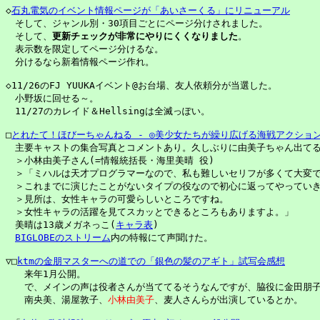
◇
石丸電気のイベント情報ページが「あいさーくる」にリニューアル
　そして、ジャンル別・30項目ごとにページ分けされました。

　そして、
更新チェックが非常にやりにくくなりました
。

　表示数を限定してページ分けるな。

　分けるなら新着情報ページ作れ。

◇11/26のFJ YUUKAイベント@お台場、友人依頼分が当選した。

　小野坂に回せる～。

　11/27のカレイド＆Hellsingは全滅っぽい。

□
とれたて！ほびーちゃんねる - ◎美少女たちが繰り広げる海戦アクショ
　主要キャストの集合写真とコメントあり。久しぶりに由美子ちゃん出てる
　＞小林由美子さん(=情報統括長・海里美晴 役)

　＞「ミハルは天才プログラマーなので、私も難しいセリフが多くて大変で
　＞これまでに演じたことがないタイプの役なので初心に返ってやっていき
　＞見所は、女性キャラの可愛らしいところですね。

　＞女性キャラの活躍を見てスカッとできるところもありますよ。」

　美晴は13歳メガネっこ(
キャラ表
)

BIGLOBEのストリーム
内の特報にて声聞けた。

▽□
ktmの金朋マスターへの道での「銀色の髪のアギト」試写会感想
　　来年1月公開。

　　で、メインの声は役者さんが当ててるそうなんですが、脇役に金田朋子
　　南央美、湯屋敦子、
小林由美子
、麦人さんらが出演しているとか。
