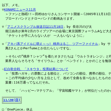
以下、メモ。

▽
KONAMIニュース11月
　＞ファンと熱唱!!～田村ゆかりさんコンサート開催～(2005年11月13日)
　ブロードバンドとナローバンドの動画あります。

▽「
アニメスクランブル放送日誌11月18日
」by 長谷川のび太

　堀江由衣が来年2月のライブツアーの会場に東京国際フォーラムAなど大き
　「チケットが手に入らない人が　一人もいないように」

◇「
アキバ系アイドルに萌え～っ! 桃井はるこ、ツアーファイナル
」by サ
　萬ZさんとかPerfumeとか出たらしいですな。

　＞そろいの“桃井Ｔシャツ”を着たオタクたちは「ウルトラオレンジ」と
　業界人ならそろそろ「サイリウム」とか「ペンライト」とかのことを勉強
☆
紅白歌合戦、「スキウタ」投票結果について
　＞「投票ハガキ」の票数による順位と、パソコンの順位、携帯の順位、デ
　＞この平均値の少ない方を上位として、改めて全曲を並べなおしたものが、
　葉書:116万通ってなんだそれ。

　そして、「ハッピー☆マテリアル」「宇宙戦艦ヤマト」が何位だったのかが
11/20(日)
□「OnePiece」休止
