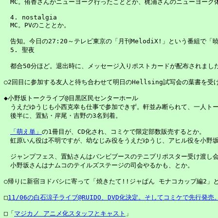
　MC。侑香さんがニューヨーク行ったこととか、梶浦さんのニューヨーク体
　4. nostalgia

　MC。PVのこととか。

　告知。今日の27:20～テレビ東京の「月刊MelodiX!」という番組で「
　5. 聖夜

　都合50分ほど。退出時に、メッセージ入りポストカードが配布されました
○2回目に参加する友人と待ち合わせて明日のHellsing試写会の葉書を受
◆小野坂トークライブ@目黒区民センターホール

　うえだゆうじも小西克幸も仕事で参加できず。軒並み断られて、一人トーク
　後半に、置鮎・岸尾・吉野の3名到着。

「萌え単」
の1冊目が、CD化され、コミケで限定部数販売するとか。

　虹原いん役は不明ですが、幼なじみ役をうえだゆうじ、アヒル役を小野坂
　ジャンプフェス、置鮎さんはバンビブースのテニプリポスター受け渡し会
　小野坂さんはナムコのテイルズステージの司会やるかも、とか。

○帰りに新宿ヨドバシに寄って「焼きたて!!ジャぱん モナコカップ編2」と
□
11/06の白石涼子ライブ@RUIDO、DVD化決定。そしてコミケで先行発売
□「
マジカノ アニメ化スタッフとキャスト
」
