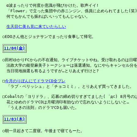
　α波まったりで何度か意識が飛びかけた。歌声イイ!

　「Flower」で立った集団中の赤ニンジン、係員に止められてました(笑)
　何でもかんでも振ればいいってもんじゃない。

生天目仁美も見に来ていたらしい
○EDOさん他とジョナサンでまったり食事して帰宅。

11/04(金)
○田村ゆかりFCからの不在通知。ライブチケットやね。受け取れるのは日曜
　法政大学の能登麻美子トークショーは落選通知。なにやらキャンセル分を
　当日現地抽選も有るようですが…とりあえず行けと?

□
今月のりぼんにてドラマCD全プレ
　「ラブ・ベリッシュ」と「チョコミミ」。とりあえず買ってきました。

□Cobaltの「ヨリドラ」、応募の締め切りすぎてました( ´д⊂) 8月号の
　花とゆめのドラマCDは月曜消印有効なので忘れないようにしないと…

　「うえきの法則」のドラマCDも届いた。

11/03(木)
○朝一旦起きて二度寝。午後まで寝てもーた。
