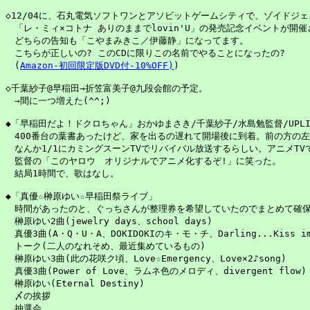
◇12/04に、石丸電気ソフトワンとアソビットゲームシティで、ゾイドジェネ
　「レ・ミィ×コトナ ありのままでlovin'U」の発売記念イベントが開催
　どちらの告知も「こやまみきこ／伊藤静」になってます。

　こちらが正しいの? このCDに限りこの名前でやることになったの?

　(
Amazon-初回限定版DVD付-10%OFF)
)

◇千葉紗子@早稲田→折笠富美子@九段会館の予定。

　→間に一つ増えた(^^;)

◆「早稲田だよ！ドクロちゃん」おかゆまさき/千葉紗子/水島勉監督/UPLIF
　400番台の葉書あったけど、家を出るの遅れて開場後に到着。前の方の左
　なんか1/1にカミングスーンTVでリバイバル放送するらしい。アニメTVで
　監督の「このヤロウ　オリジナルでアニメ化するぞ!」に笑った。

　結局1時間で、歌はなし。

◆「真優☆榊原ゆい☆早稲田祭ライブ」

　時間があったのと、ぐっちさんが整理券を希望していたのでまとめて確保
　榊原ゆい2曲(jewelry days、school days)

　真優3曲(A・Q・U・A、DOKIDOKIのキ・モ・チ、Darling...Kiss imm
　トーク(二人のなれそめ、最近集めているもの)

　榊原ゆい3曲(此の花咲ク頃、Love☆Emergency、Love×2♪song)

　真優3曲(Power of Love、ラムネ色のメロディ、divergent flow)

　榊原ゆい(Eternal Destiny)

　〆の挨拶

　抽選会
