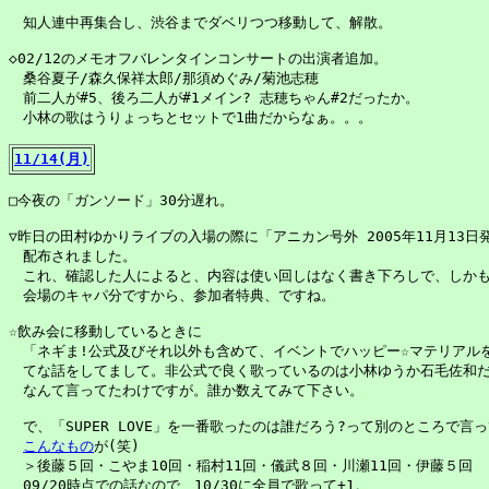
　知人連中再集合し、渋谷までダベリつつ移動して、解散。

◇02/12のメモオフバレンタインコンサートの出演者追加。

　桑谷夏子/森久保祥太郎/那須めぐみ/菊池志穂

　前二人が#5、後ろ二人が#1メイン? 志穂ちゃん#2だったか。

　小林の歌はうりょっちとセットで1曲だからなぁ。。。

11/14(月)
□今夜の「ガンソード」30分遅れ。

▽昨日の田村ゆかりライブの入場の際に「アニカン号外 2005年11月13日
　配布されました。

　これ、確認した人によると、内容は使い回しはなく書き下ろしで、しかも5
　会場のキャパ分ですから、参加者特典、ですね。

☆飲み会に移動しているときに

　「ネギま!公式及びそれ以外も含めて、イベントでハッピー☆マテリアルを
　てな話をしてまして。非公式で良く歌っているのは小林ゆうか石毛佐和だ
　なんて言ってたわけですが。誰か数えてみて下さい。

　で、「SUPER LOVE」を一番歌ったのは誰だろう?って別のところで言っ
こんなもの
が(笑)

　＞後藤５回・こやま10回・稲村11回・儀武８回・川瀬11回・伊藤５回 

　09/20時点での話なので、10/30に全員で歌って+1。
