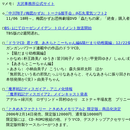
▽メモ: 
大沢事務所公式サイト
◇
「中川翔子/梅図かずお トーク&握手会」@石丸電気ソフト2
　11/06 18時～。梅図かずお恐怖劇場DVD「蟲たちの家」「絶食」購入者
□
BS-iにてローゼンメイデン トロイメント放送開始
　TBS版の2週間遅れ。

□
「ドラマCD 君と僕。あきらとこーちゃん編&陽だまり幼稚園編」12/22
　ガンガンパワード連載中の作品のドラマCD。

　＞【陽だまり幼稚園編】

　＞かなめ:朴王路美/ ゆうき:皆川純子/ ゆうた:甲斐田ゆき/ しゅん:
　＞【あきらとこーちゃん編】

　＞あきら: 小林由美子/ こういち: 森久保祥太郎　ほか

　「無邪気という名の邪気たっぷりなあきらと、そんなあきらに振り回され
　本領発揮か(笑)＞由美子ちゃん

□
「魔界戦記ディスガイア」アニメ化情報
「魔界戦記ディスガイア2」メインキャスト発表
　アデル＝緑川光　ロザリンド＝田村ゆかり　エトナ＝半場友恵　プリニー
□
「ときめきファクトリー ときめきメモリアル2 限定版」商品化決定
　2006年2月14日発売。限定版12000円、通常版10000円

　限定版には、CD-ROM2枚組の他、ドラマCD、デスクトップアクセサリーC
　限定版特製ケースカバーがつきます。
