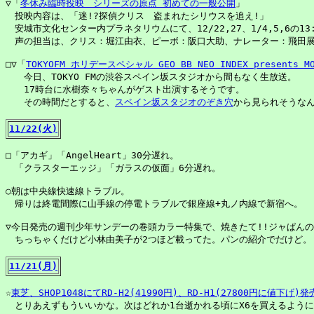
▽「
冬休み臨時投映　シリーズの原点 初めての一般公開
」

　投映内容は、「迷!?探偵クリス　盗まれたシリウスを追え!」

　安城市文化センター内プラネタリウムにて、12/22,27、1/4,5,6の13:3
　声の担当は、クリス：堀江由衣、ピーボ：阪口大助、ナレーター：飛田展
□▽「
TOKYOFM ホリデースペシャル GEO BB NEO INDEX presents MOV
　　今日、TOKYO FMの渋谷スペイン坂スタジオから間もなく生放送。

　　17時台に水樹奈々ちゃんがゲスト出演するそうです。

　　その時間だとすると、
スペイン坂スタジオのぞき穴
から見られそうなん
11/22(火)
□「アカギ」「AngelHeart」30分遅れ。

　「クラスターエッジ」「ガラスの仮面」6分遅れ。

○朝は中央線快速線トラブル。

　帰りは終電間際に山手線の停電トラブルで銀座線+丸ノ内線で新宿へ。

▽今日発売の週刊少年サンデーの巻頭カラー特集で、焼きたて!!ジャぱんの
　ちっちゃくだけど小林由美子が2つほど載ってた。パンの紹介でだけど。

11/21(月)
☆
東芝、SHOP1048にてRD-H2(41990円)、RD-H1(27800円に値下げ)発
　とりあえずもういいかな。次はどれか1台逝かれる頃にX6を買えるように