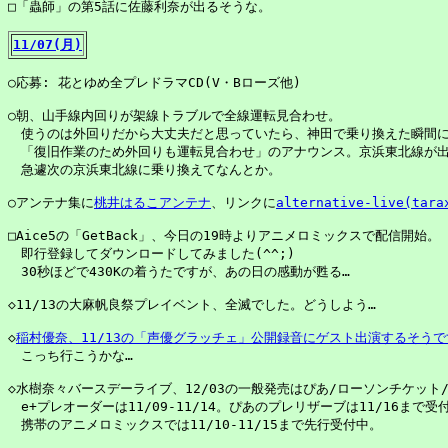
□「蟲師」の第5話に佐藤利奈が出るそうな。

11/07(月)
○応募: 花とゆめ全プレドラマCD(V・Bローズ他)

○朝、山手線内回りが架線トラブルで全線運転見合わせ。

　使うのは外回りだから大丈夫だと思っていたら、神田で乗り換えた瞬間に
　「復旧作業のため外回りも運転見合わせ」のアナウンス。京浜東北線が出
　急遽次の京浜東北線に乗り換えてなんとか。

○アンテナ集に
桃井はるこアンテナ
、リンクに
alternative-live(tar
□Aice5の「GetBack」、今日の19時よりアニメロミックスで配信開始。

　即行登録してダウンロードしてみました(^^;)

　30秒ほどで430Kの着うたですが、あの日の感動が甦る…

◇11/13の大麻帆良祭プレイベント、全滅でした。どうしよう…

◇
稲村優奈、11/13の「声優グラッチェ」公開録音にゲスト出演するそうで
　こっち行こうかな…

◇水樹奈々バースデーライブ、12/03の一般発売はぴあ/ローソンチケット/CN
　e+プレオーダーは11/09-11/14。ぴあのプレリザーブは11/16まで受付
　携帯のアニメロミックスでは11/10-11/15まで先行受付中。
