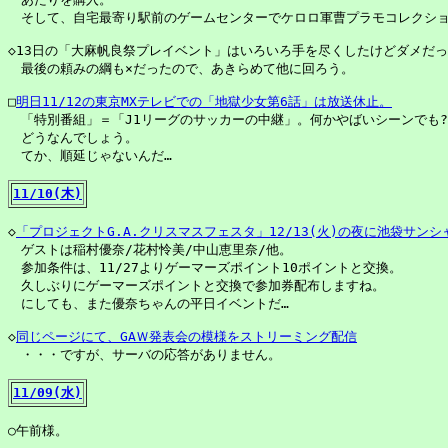
　そして、自宅最寄り駅前のゲームセンターでケロロ軍曹プラモコレクショ
◇13日の「大麻帆良祭プレイベント」はいろいろ手を尽くしたけどダメだっ
　最後の頼みの綱も×だったので、あきらめて他に回ろう。

□
明日11/12の東京MXテレビでの「地獄少女第6話」は放送休止。
　「特別番組」＝「J1リーグのサッカーの中継」。何かやばいシーンでも?
　どうなんでしょう。

　てか、順延じゃないんだ…

11/10(木)
◇
「プロジェクトG.A.クリスマスフェスタ」12/13(火)の夜に池袋サン
　ゲストは稲村優奈/花村怜美/中山恵里奈/他。

　参加条件は、11/27よりゲーマーズポイント10ポイントと交換。

　久しぶりにゲーマーズポイントと交換で参加券配布しますね。

　にしても、また優奈ちゃんの平日イベントだ…

◇
同じページにて、GAＷ発表会の模様をストリーミング配信
　・・・ですが、サーバの応答がありません。

11/09(水)
○午前様。
