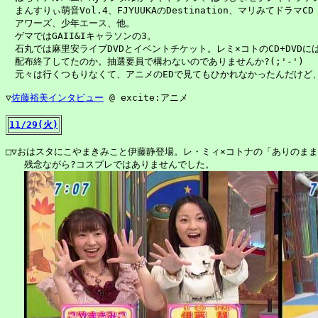
　まんすりぃ萌音Vol.4、FJYUUKAのDestination、マリみてドラマC
　アワーズ、少年エース、他。

　ゲマではGAII&Iキャラソンの3。

　石丸では麻里安ライブDVDとイベントチケット。レミ×コトのCD+DVDに
　配布終了してたのか。抽選要員で構わないのでありませんか?(;'-')

　元々は行くつもりなくて、アニメのEDで見てもひかれなかったんだけど、お
▽
佐藤裕美インタビュー
 @ excite:アニメ

11/29(火)
□▽おはスタにこやまきみこと伊藤静登場。レ・ミィ×コトナの「ありのままでl
　　残念ながら?コスプレではありませんでした。
