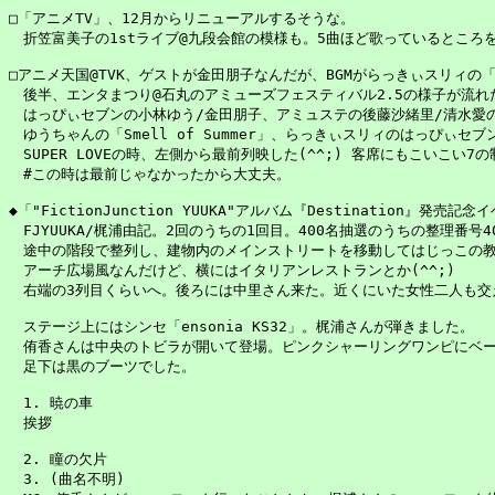
□「アニメTV」、12月からリニューアルするそうな。

　折笠富美子の1stライブ@九段会館の模様も。5曲ほど歌っているところを
□アニメ天国@TVK、ゲストが金田朋子なんだが、BGMがらっきぃスリィの「は
　後半、エンタまつり@石丸のアミューズフェスティバル2.5の様子が流れた
　はっぴぃセブンの小林ゆう/金田朋子、アミュステの後藤沙緒里/清水愛の
　ゆうちゃんの「Smell of Summer」、らっきぃスリィのはっぴぃセブン
　SUPER LOVEの時、左側から最前列映した(^^;) 客席にもこいこい7の
　#この時は最前じゃなかったから大丈夫。

◆「"FictionJunction YUUKA"アルバム『Destination』発
　FJYUUKA/梶浦由記。2回のうちの1回目。400名抽選のうちの整理番号40
　途中の階段で整列し、建物内のメインストリートを移動してはじっこの教
　アーチ広場風なんだけど、横にはイタリアンレストランとか(^^;)

　右端の3列目くらいへ。後ろには中里さん来た。近くにいた女性二人も交
　ステージ上にはシンセ「ensonia KS32」。梶浦さんが弾きました。

　侑香さんは中央のトビラが開いて登場。ピンクシャーリングワンピにベー
　足下は黒のブーツでした。

　1. 暁の車

　挨拶

　2. 瞳の欠片

　3. (曲名不明)
