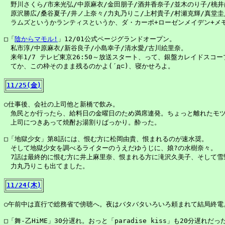
　野川さくら/市来光弘/中原麻衣/金田朋子/酒井香奈子/並木のり子/桃井は
　原沢勝広/桑谷夏子/井ノ上奈々/力丸乃りこ/上村貴子/村瀬克輝/真堂圭/
　ラムズというかランティスというか、ダ・カーポ+ローゼンメイデン+メモ
□「
陰からマモル!
」12/01公式ページグランドオープン。

　私市淳/中原麻衣/新谷良子/小島幸子/清水愛/古川絵里奈。

　来年1/7 テレビ東京26:50～放送スタート、って、銀盤カレイドスコー
　てか、この枠そのまま残るのかよ(´д⊂)、寝かせろよ。

11/25(金)
○仕事後、会社の上司他と新橋で飲み。

　魚民とか行ったら、給料日の金曜日のため満席連発。ちょっと離れたモツ
　上司につきあって焼酎お湯割りばっかり。酔った。

□「地獄少女」第8話には、恨む方に松岡由貴、恨まれるのが速水奨。

　そして地獄少女を調べるライターのうえだゆうじに、娘?の水樹奈々。

　7話は最終的に恨む方に井上麻里奈、恨まれる方に滝沢久美子、そして雪野
　力丸乃りこも出てました。

11/24(木)
○午前中は直行で総務省で傍聴へ。夜はバタバタいろいろ頼まれて結局終電。
□「舞-乙HiME」30分遅れ。おっと「paradise kiss」も20分遅れだった