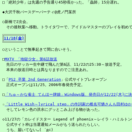
□「絶対少年」は先週の予告通り45秒長かった。「蟲師」15分遅れ。

◆大沢千秋バースデーパーティ@虎ノ門某所

○新橋で2次会。

　その後秋葉へ移動。トライタワーで、アイドルマスターのプレイを初めて
11/18(金)
○ということで無事起きて間に合いそう。

□
MXTV 「地獄少女」第6話放送
　先日のサッカー生中継で飛んだ第6話、11/22の25:30～放送予定。

　本来の放送日時とは異なりますのでご注意あれ。

□「
PS2 卒業 2nd Generation
」公式サイトプレオープン

　正式オープンは11/25。2006年春発売予定。

□
「ちゅ～かな雀士 てんほー牌娘」Windows版、発売日が12/22(木)に
☆
「Little Wish～lyrical step」の作詞家の椎名可憐さんも田村
　そしてレモン色の洪水にグッとこみ上げる物があった。

◇11/27の「カレイドスター Legend of phoenix～レイラ・ハミルト
　公式サイト枠は当選通知メールがもう送られたらしい。

　うち、届いてない…( ´д⊂)
