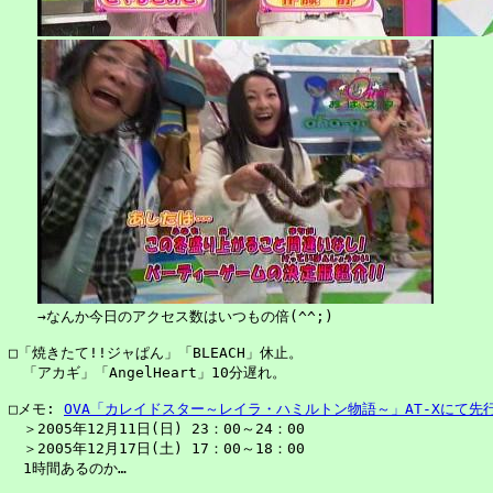
　　→なんか今日のアクセス数はいつもの倍(^^;)

□「焼きたて!!ジャぱん」「BLEACH」休止。

　「アカギ」「AngelHeart」10分遅れ。

□メモ: 
OVA「カレイドスター～レイラ・ハミルトン物語～」AT-Xにて先
　＞2005年12月11日(日) 23：00～24：00

　＞2005年12月17日(土) 17：00～18：00

　1時間あるのか…
