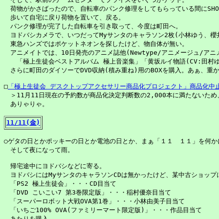
　荷物がかさばったので、自転車のパンク修理をしてもらっている間にSHOP
　歩いて自宅に戻り荷物を置いて、戻る。

　パンク修理が完了した自転車を引き取って、今度は町田へ。

　ヨドバシカメラで、いつだってMyサンタのキャラソン2枚(小林ゆう、櫻井
　東急ハンズではポケットネオンを探したけど、物自体が無い。

　アニメイトでは、10日発売のアニメ誌他(Newtype/アニメージュ/アニ
　　「極上生徒会ベストアルバム 極上音楽集」「黄坂ルイ物語(CV:田村ゆ
　さらに町田のダイソーでDVD収納(積み重ね)用のBOXを購入。あぁ、重か
□
「極上生徒会 デスクトップアクセサリー商品化プロジェクト」商品化中
　＞11月11日現在の予約数が商品化決定判断数の2,000本に満たないた
　ありゃりゃ。

11/11(金)
○ゲタの日とかポッキーの日とか電池の日とか、まぁ「１１　１１」を何か
　そして夜になって雨。

　帰宅途中にヨドバシなどに寄る。

　ヨドバシにはMyサンタのキャラソンCDは無かったけど、某中古ショップに
　「PS2 極上生徒会」・・・CD目当て

　「DVD こいこい7 第3巻限定版」・・・稲村優奈目当て

　「スーパーロボット大戦OVA第1巻」・・・小林由美子目当て

　「いちご100% OVA(ファミリーマート限定版)」・・・作品目当て

　あたりを購入。
