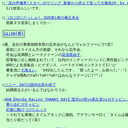
□
「花の声優界!スター☆ボウリング 新春から吠えて笑って大暴投SP」by A
　1/1放送らしいです。

□
「ぱにぽにだっしゅ!」DVD第1巻の修正具合
　黒板ネタ追加しまくりか～。

11/28(月)
○夜、会社の事業統轄本部の忘年会がなんとヴェルファーレで(笑)

　最初にエライさん方の挨拶、それから忘年会。

　司会は花満開とレースクイーンの
花清真由子
。

　部署毎に出し物頼まれていて、社内のインディーズバンドに男性版ピンク
　8時だよ全員集合～ヒゲダンス、ハードゲイHGコンテストてΣ('□'

　審査員に
七海まい
。「DVD出したんです」「買ったよー」お前ら(;'-')

　チャゲ&飛鳥のYah!Yah!Yah!はみんなステージに(^^;)

○
ソニー、DATの国内出荷を終了
　結構困る人がいるんではなかろうか。

☆
AGN【Honda Racing THANKS DAY】国光vs悟vs亜久里vsガチ
乗り込むガチャピン
応援に駆けつけたムック
　＞それでも果敢にタイムアタックに挑戦。アナウンサー曰く「タイムは厳
　当たり前だって(笑)
