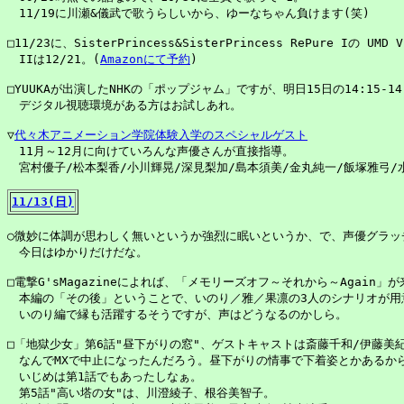
　11/19に川瀬&儀武で歌うらしいから、ゆーなちゃん負けます(笑)

□11/23に、SisterPrincess&SisterPrincess RePure Iの 
　IIは12/21。(
Amazonにて予約
)

□YUUKAが出演したNHKの「ポップジャム」ですが、明日15日の14:15-14
　デジタル視聴環境がある方はお試しあれ。

▽
代々木アニメーション学院体験入学のスペシャルゲスト
　11月～12月に向けていろんな声優さんが直接指導。

　宮村優子/松本梨香/小川輝晃/深見梨加/島本須美/金丸純一/飯塚雅弓/
11/13(日)
○微妙に体調が思わしく無いというか強烈に眠いというか、で、声優グラッ
　今日はゆかりだけだな。

□電撃G'sMagazineによれば、「メモリーズオフ～それから～Again」
　本編の「その後」ということで、いのり／雅／果凛の3人のシナリオが用意
　いのり編で縁も活躍するそうですが、声はどうなるのかしら。

□「地獄少女」第6話"昼下がりの窓"、ゲストキャストは斎藤千和/伊藤美紀
　なんでMXで中止になったんだろう。昼下がりの情事で下着姿とかあるから
　いじめは第1話でもあったしなぁ。

　第5話"高い塔の女"は、川澄綾子、根谷美智子。
