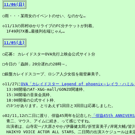
11/06(日)
○雨・・・某雨女のイベントのせい、なのかな…

◇11/13の田村ゆかりライブのFC分チケットが到着。

　1F49列7X番…最後列右端じゃん…

11/05(土)
○応募: カレイドスターOVA先行上映会公式サイト分

□今日の「蟲師」20分遅れの28時～。

□銀盤カレイドスコープ、ロシア人少女役を能登麻美子。

◇11/27に
OVA「カレイドスター Legend of phoenix～レイラ・
　13:00開場のAT-X&G-mall/GONZO関連枠、

　15:30開場の音泉会員枠、

　18:00開場の公式サイト枠、

　の3つがあります。とりあえず1回目と3回目は応募しました。

◇02/11,12の二日に渡り、俳協45周年を記念した
「俳協45th ANNIVERS
　青二、マウス、アイムに続き、って感じですね。

　出演者は、山寺宏一/大原さやか/伊藤健太郎/折笠富美子/岸尾大輔/皆川
　HAIKYO VOICE ACTOR ALL STARS。二日間の出演スケジュールは未