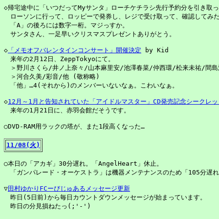
◇帰宅途中に「いつだってMyサンタ」ローチケチラシ先行予約分を引き取っ
　ローソンに行って、ロッピーで発券し、レジで受け取って、確認してみた
　「A」の後ろには数字一桁。マジっすか。

　サンタさん、一足早いクリスマスプレゼントありがとう。

◇
「メモオフバレンタインコンサート」開催決定
 by Kid

　来年の2月12日、ZeppTokyoにて。

　＞野川さくら/井ノ上奈々/山本麻里安/池澤春菜/仲西環/松来未祐/間島
　＞河合久美/彩音/他 (敬称略)

　「他」…4(それから)のメンバーいないなぁ。こわいなぁ。

◇
12月～1月と告知されていた「アイドルマスター」CD発売記念シークレ
　来年の1月21日に、赤羽会館だそうです。

○DVD-RAM用ラックの塔が、また1段高くなった…

11/08(火)
○本日の「アカギ」30分遅れ。「AngelHeart」休止。

　「ガンパレード・オーケストラ」は機器メンテナンスのため「105分遅れ」で
▽
田村ゆかりFCーびじゅあるメッセージ更新
　昨日(5日前)から毎日カウントダウンメッセージが始まっています。

　昨日の分見損ねたっ(;'-')
