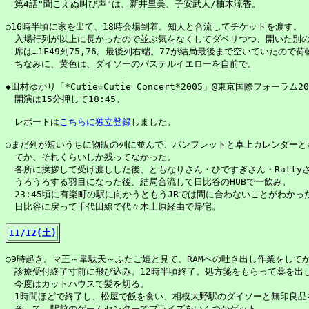
　第4話"聞こえぬ叫び声"は、新井里美、子安武人/柚木涼香。

○16時半頃に家を出て、18時会場到着。知人と合流してチケットを渡す。

　入場行列が以上に長かったので並ぶ気をなくしてダベリつつ、開いた別の
　席は…1F49列75,76。最後列右端。77が結局最後まで空いていたので
　ちなみに、黄色は、ダイソーのパステルイエローを自前で。

◆田村ゆかり「*Cutie☆Cutie Concert*2005」@東京国際フォーラム200
　開演は15分押して18:45。

　レポートは
こちらに独立登録
しました。

○まだ列が短いうちに物販の列に並んで、パンフレットと卓上カレンダーとポ
　てか、それくらいしか残ってなかった。

　各所に挨拶して受け渡しした後、ともなりさん・ひですぎさん・Rattyさ
　うろうろする羽目になった後、結局合流して日比谷のHUBで一飲み。

　23:45頃に有楽町の駅に向かうともうJRでは間に合わないことがわかった
　日比谷に戻って千代田線で代々木上原経由で帰宅。

11/12(土)
○9時起き。マ王～韋駄天～ふたご姫と見て、RAMへの吐き出し作業をしてか
　診療受付終了寸前に飛び込み。12時半頃終了。処方箋をもらって薬を出し
　今度はカットハウスで髪を切る。

　1時間ほどで終了し、松屋で飯を食い、相模大野駅のダイソーと無印良品を回
　そして、駅前のゲームセンターでプライズをいくつかゲット。
