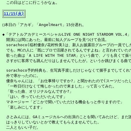
　この日はどこに行こうかなぁ。

11/15(火)
□本日の「アカギ」「AngelHeart」15分遅れ。

◆「テアトルアカデミースペシャルLIVE ONE NIGHT STARDOM VOL.4」@O
　開演には間にあった。最前に知人グループを見つけて合流。

　sorachoco(稲村優奈/花村怜美)は、新人お披露目グループの一員でした
　でも、MCの人に「既にプロで活躍されてるんですよね」と言われていたの
　歌った曲は「A LIFE WITH THE STAR」という曲で、ノリも良くて
　さすがに客席でも跳んだりはしませんでしたが。というか跳びまくる曲で
　sorachoco予約特典も、生写真手渡しだけじゃなくて握手までしてくれ
　外で寒かったのに。

　優奈ちゃんには、「お仕事帰りですか?」と聞かれたので(スーツだったし
　「一昨日行けなくて悔しかったので来ました」って言ってみた。

　「歌った曲、オリジナルなんですか?」

　「はい、作っていただいたんです」

　マネージャー「どこかで聞いていただける機会もっと作りますので」

　「楽しみにしてます」

　さとみんには、GAミュージカルへの出演のことを聞いてみたけど、まだ誰
　はっきりしていないとかで教えてもらえませんでした。

　二人ともいい子だ。
