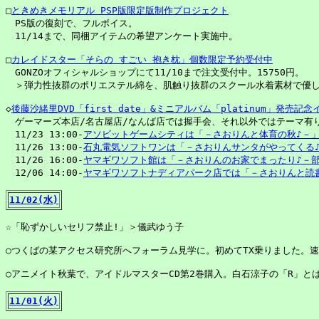
□
ときめきメモリアル PSP版限定版制作プロジェクト
　PS版の復刻で、フルボイス。

　11/14まで、同梱アイテムの希望アンケート実施中。

□
カレイドスター「そらの すごい 抱き枕」個数限定予約受付中
　GONZOオフィシャルショップにて11/10まで注文受付中。15750円。

　＞弾力性抜群のポリエステル綿を、肌触り抜群のスクール水着素材で優し
◇
後藤沙緒里DVD「first date」&ミニアルバム「platinum」発売記
　ゲーマーズ本店/名古屋店/なんば店では握手会、それ以外ではテーマ有り
　11/23 13:00-
アソビットゲームシティは「－さおりんと体育の秋♪－
　11/26 13:00-
石丸電気ソフトワンは「－さおりんサンタがやってくる
　11/26 16:00-
ヤマギワソフト館は「－さおりんのお家でまったり♪－
　12/06 14:00-
ヤマギワソフトナディアパーク店では「－さおりんと読
11/02(水)
☆「恥ずかしいセリフ禁止!」＞儀武ゆう子

○つくばの某アクセス研究所へフォーラム見学に。初めてTX乗りました。速
○アニメイト秋葉で、アイドルマスターCD第2巻購入。白石涼子の「R」とはっぴ
11/01(火)