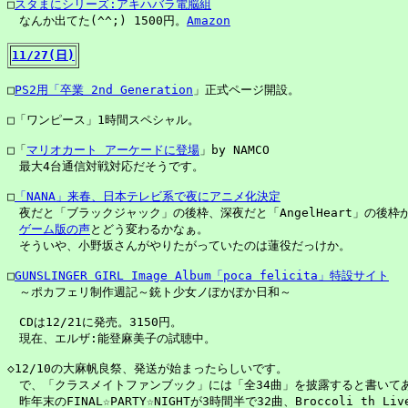
□
スタまにシリーズ:アキハバラ電脳組
　なんか出てた(^^;) 1500円。
Amazon
11/27(日)
□
PS2用「卒業 2nd Generation
」正式ページ開設。

□「ワンピース」1時間スペシャル。

□「
マリオカート アーケードに登場
」by NAMCO

　最大4台通信対戦対応だそうです。

□
「NANA」来春、日本テレビ系で夜にアニメ化決定
　夜だと「ブラックジャック」の後枠、深夜だと「AngelHeart」の後枠
ゲーム版の声
とどう変わるかなぁ。

　そういや、小野坂さんがやりたがっていたのは蓮役だっけか。

□
GUNSLINGER GIRL Image Album「poca felicita」特設サイト
　～ポカフェリ制作週記～銃ト少女ノぽかぽか日和～

　CDは12/21に発売。3150円。

　現在、エルザ:能登麻美子の試聴中。

◇12/10の大麻帆良祭、発送が始まったらしいです。

　で、「クラスメイトファンブック」には「全34曲」を披露すると書いてあ
　昨年末のFINAL☆PARTY☆NIGHTが3時間半で32曲、Broccoli th Li