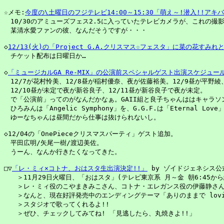
☆メモ:
今度の\土曜日のフジテレビ14:00～15:30「萌え～!潜入!!アキ
　10/30のアミューズフェス2.5に入っていたテレビカメラが、これの撮影
　某清水愛ファンの彼、なんだそうですが・・・

◇
12/13(火)の「Project G.A.クリスマス☆フェスタ」に菜の花すみ
　チケット配布は日曜日か…

◇
「ミュージカルGA Re-MIX」の公演前スペシャルゲスト出演スケジュー
　12/7が花村怜美、12/8昼が稲村優奈、夜が佐藤裕美。12/9昼が平野綾、夜
　12/10昼が未定で夜が新谷良子、12/11昼が新谷良子で夜が未定。

　で「公演前」ってのがなんだかなぁ。GAII組と良子ちゃんははキャラソン
　ひろみんは「Angelic Symphony」を、G.G.F.は「Eternal Lov
　ゆーなちゃんは昼間だから仕事は抜けられないし。

◇12/04の「OnePieceクリスマスパーティ」ゲスト追加。

　平田広明/矢尾一樹/渡辺美佐。

　うーん、なんか行きたくなってきた。

□▽
「レ・ミィ×コトナ、おはスタ生出演決定!!」
 by ゾイドジェネシス公式
　　＞11月29日火曜日、「おはスタ」(テレビ東京系 月～金 朝6:45から
　　＞レ・ミィ役のこやまきみこさん、コトナ・エレガンス役の伊藤静さんが
　　＞なんと、現在好評発売中のエンディングテーマ「ありのままで lovin
　　＞スタジオで歌ってくれるよ!!

　　＞ぜひ、チェックしてみてね! 「見逃したら、丸焼きよ!!」
