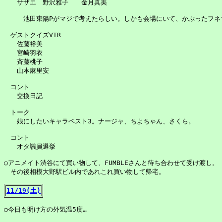
　　サザエ　野沢雅子　　金月真美

　　　池田東陽Pがマジで考えたらしい。しかも会場にいて、かぶったフネで
　ゲストクイズVTR

　　佐藤裕美

　　宮崎羽衣

　　斉藤桃子

　　山本麻里安

　コント

　　交換日記

　トーク

　　娘にしたいキャラベスト3。ナージャ、ちよちゃん、さくら。

　コント

　　オタ議員選挙

○アニメイト渋谷にて買い物して、FUMBLEさんと待ち合わせて受け渡し。

　その後相模大野駅ビル内であれこれ買い物して帰宅。

11/19(土)
○今日も明け方の外気温5度…
