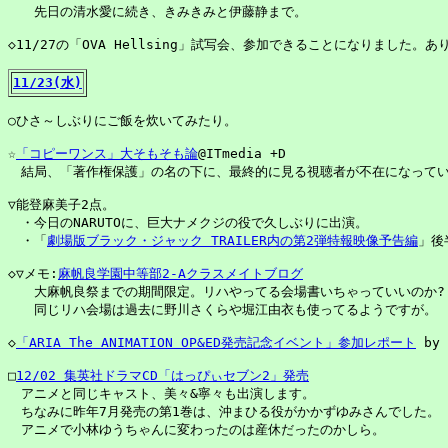
　　先日の清水愛に続き、きみきみと伊藤静まで。

◇11/27の「OVA Hellsing」試写会、参加できることになりました。あ
11/23(水)
○ひさ～しぶりにご飯を炊いてみたり。

☆
「コピーワンス」大そもそも論
@ITmedia +D

　結局、「著作権保護」の名の下に、最終的に見る視聴者が不在になってい
▽能登麻美子2点。

　・今日のNARUTOに、巨大ナメクジの役で久しぶりに出演。

　・「
劇場版ブラック・ジャック TRAILER内の第2弾特報映像予告編
」後
◇▽メモ:
麻帆良学園中等部2-Aクラスメイトブログ
　　大麻帆良祭までの期間限定。リハやってる会場書いちゃっていいのか?

　　同じリハ会場は過去に野川さくらや堀江由衣も使ってるようですが。

◇
「ARIA The ANIMATION OP&ED発売記念イベント」参加レポート
 by
□
12/02 集英社ドラマCD「はっぴぃセブン2」発売
　アニメと同じキャスト、美々&寧々も出演します。

　ちなみに昨年7月発売の第1巻は、沖まひる役がかかずゆみさんでした。

　アニメで小林ゆうちゃんに変わったのは産休だったのかしら。
