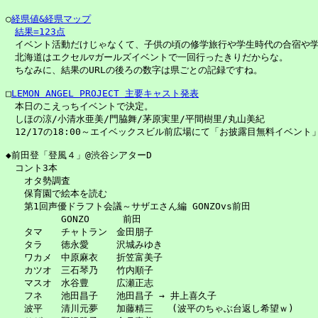
○
経県値&経県マップ
結果=123点
　イベント活動だけじゃなくて、子供の頃の修学旅行や学生時代の合宿や学
　北海道はエクセル▽ガールズイベントで一回行ったきりだからな。

　ちなみに、結果のURLの後ろの数字は県ごとの記録ですね。

□
LEMON ANGEL PROJECT 主要キャスト発表
　本日のこえっちイベントで決定。

　しほの涼/小清水亜美/門脇舞/茅原実里/平間樹里/丸山美紀

　12/17の18:00～エイベックスビル前広場にて「お披露目無料イベント」
◆前田登「登風４」@渋谷シアターD

　コント3本

　　オタ勢調査

　　保育園で絵本を読む

　　第1回声優ドラフト会議～サザエさん編 GONZOvs前田

　　　　　　GONZO 　　　前田

　　タマ　　チャトラン　金田朋子

　　タラ　　徳永愛　　　沢城みゆき

　　ワカメ　中原麻衣　　折笠富美子

　　カツオ　三石琴乃　　竹内順子

　　マスオ　水谷豊　　　広瀬正志

　　フネ　　池田昌子　　池田昌子 → 井上喜久子

　　波平　　清川元夢　　加藤精三　　(波平のちゃぶ台返し希望ｗ)
