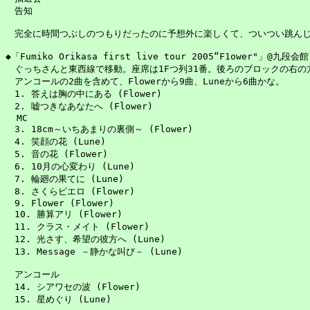
　告知

　完全に時間つぶしのつもりだったのに予想外に楽しくて、ついつい跳んじゃ
◆「Fumiko Orikasa first live tour 2005“F1ower"」@九段会館

　ぐっちさんと東西線で移動。座席は1Fつ列31番。後ろのブロックの右の方
　アンコールの2曲を含めて、Flowerから9曲、Luneから6曲かな。

　1. 答えは胸の中にある (Flower)

　2. 嘘つきなあなたへ (Flower)

  MC

　3. 18cm～いちあまりの裏側～ (Flower)

　4. 笑顔の花 (Lune)

　5. 音の花 (Flower)

　6. 10月の心変わり (Lune)

　7. 輪廻の果てに (Lune)

　8. さくらピエロ (Flower)

　9. Flower (Flower)

　10. 勝算アリ (Flower)

　11. クラス・メイト (Flower)

　12. 光さす、希望の彼方へ (Lune)

　13. Message －静かな叫び－ (Lune)

　アンコール

　14. シアワセの波 (Flower)

　15. 星めぐり (Lune)
