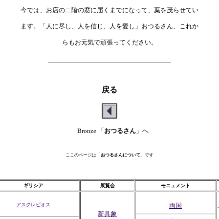
今では、お店の二階の窓に届くまでになって、葉を茂らせてい

ます。「人に尽し、人を信じ、人を愛し」おつるさん、これか

らもお元気で頑張ってください。

戻る
Bronze 「
おつるさん
」へ
ここのページは「
おつるさんについて
」です
ギリシア
展覧会
モニュメント
アスクレピオス
両国
新具象