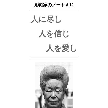
彫刻家のノート＃12
人に尽し
人を信じ
人を愛し