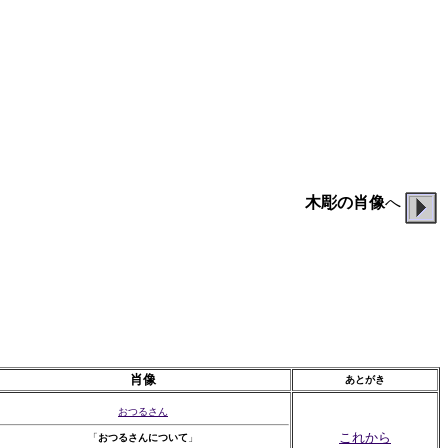
木彫の肖像
へ
肖像
あとがき
おつるさん
これから
「
おつるさんについて
」