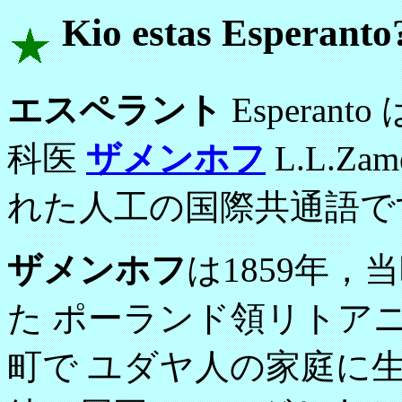
Kio estas Esp
エスペラント
Esperan
科医
ザメンホフ
L.L.Z
れた人工の国際共通語で
ザメンホフ
は1859年
た ポーランド領リトア
町で ユダヤ人の家庭に