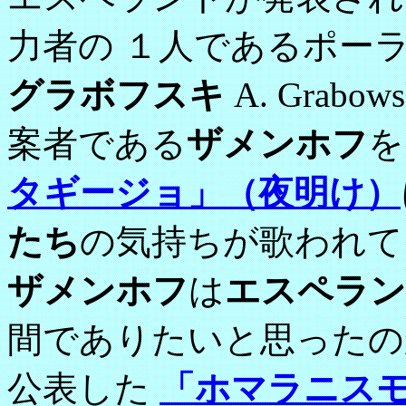
力者の １人であるポー
グラボフスキ
A. Grabow
案者である
ザメンホフ
を
タギージョ」（夜明け）
たち
の気持ちが歌われて
ザメンホフ
は
エスペラン
間でありたいと思ったの
公表した
「ホマラニス