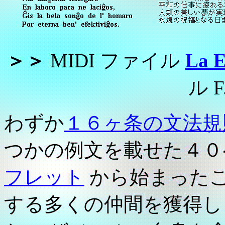
＞＞
MIDI ファイル
La E
ル F.
わずか
１６ヶ条の文法規
つかの例文を載せた４
フレット
から始まった
する多くの仲間を獲得し