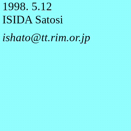
1998. 5.12
ISIDA Satosi
ishato@tt.rim.or.jp