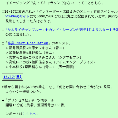
　イメージソングであってキャラソンではない、ってことかしら。

□10/07に放送された「グレネーダー～ほほえみの閃士～」直前スペシャル
WOWOWのサイト
にて500K/56Kにてほぼ丸ごと配信されています。約22分
　見逃してしまった方はどうぞ。

□
「サムライチャンプルー」セカンド・シーズンが来年1月よりスタート決
　公式に出ました。

□「
卒業 Next Graduation
」のキャスト。

　＞新井勝美役★吉原ナツキさん（青ニ）

　＞加藤結夏役★鹿野優以（青ニ）

　＞志村もこ役★こやまきみこさん（シグマセブン）

　＞高城レイカ役★植田佳奈さん（アイムエンタープライズ）

　＞中本梓役★鎌田梢さん（青ニ）（五十音順）

10/17(日)
○朝から頼まれものの作業をこなして何とか間に合わせて出がけに発送。

　ようやく一段落ついた。

◆「プリンセス祭」@一ツ橋ホール

　開場15分前に到着。整理番号は338番。

　レポートは
こちらへ
。
