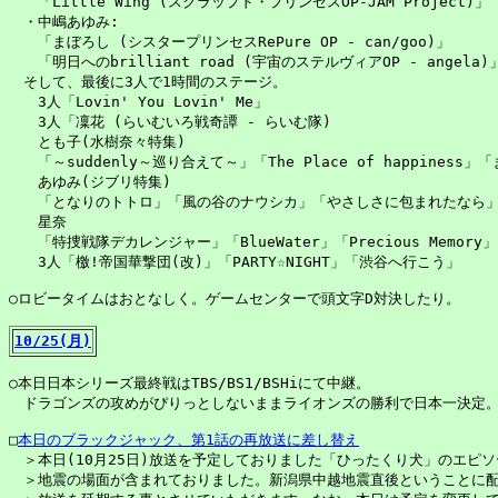
　　「Little Wing (スクラップド・プリンセスOP-JAM Project)」

　・中嶋あゆみ:

　　「まぼろし (シスタープリンセスRePure OP - can/goo)」

　　「明日へのbrilliant road (宇宙のステルヴィアOP - angela)」
　そして、最後に3人で1時間のステージ。

　　3人「Lovin' You Lovin' Me」

　　3人「凜花 (らいむいろ戦奇譚 - らいむ隊)

　　とも子(水樹奈々特集)

　　「～suddenly～巡り合えて～」「The Place of happiness」「
　　あゆみ(ジブリ特集)

　　「となりのトトロ」「風の谷のナウシカ」「やさしさに包まれたなら」
　　星奈

　　「特捜戦隊デカレンジャー」「BlueWater」「Precious Memory」
　　3人「檄!帝国華撃団(改)」「PARTY☆NIGHT」「渋谷へ行こう」

○ロビータイムはおとなしく。ゲームセンターで頭文字D対決したり。

10/25(月)
○本日日本シリーズ最終戦はTBS/BS1/BSHiにて中継。

　ドラゴンズの攻めがぴりっとしないままライオンズの勝利で日本一決定。
□
本日のブラックジャック、第1話の再放送に差し替え
　＞本日(10月25日)放送を予定しておりました「ひったくり犬」のエピソ
　＞地震の場面が含まれておりました。新潟県中越地震直後ということに配