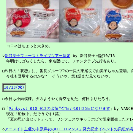
　コロネはちょっと大きめ。

▽
新谷良子ファーストライブツアー決定
 by 新谷良子日記10/13

　年明けしばらくしたら、東名阪にて。ファンクラブ先行もあり。

□昨日の「双恋」に、番長グループ?の一員の東尾役で由美子ちゃん登場。次
　今後も登場するのかな?  そういや、第1話まだ見てないや。

10/13(水)
○今日も小雨模様。夕方ようやく青空を見た。何日ぶりだろう。

□「
Pinky:st 010-012の出荷予定日が10月25日になります
」by VANCE
　現在「船旅中」だそうです(笑)

　「夏の思い出セット」って、ワンフェスやキャラホビで限定販売したアレか
◇
アニメイト主催の中原麻衣のCD「ロマンス」発売記念イベントの詳細が掲載