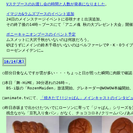
Vステブースのお渡し会の時間と人数が発表になりました
。

イマジカ&ラムズブースのイベント追加
　24日のメインステージイベントに谷咲ナオミ出演追加。

　その終了後の14時～ブースにて「アニメ魂 秋の大プレゼント大会」開催
ポニーキャニオンブースのイベント予定
　ムスメットに大沢千秋がいないのは何故だろう。

　砂ぼうずにメインの鈴木千尋がいないのはベルファーレでP・K・Oライブ
　ローゼンメイデンに…

10/14(木)
○部分日食なんですが雲が多い・・・ちょっと日が照った瞬間に肉眼で確認し
□本日「舞-HiME」30分遅れの26時～。

　BS-i版の「RozenMaiden」放送開始。グレネーダー@WOWOW本編開始。
□animate.tvにて、
「焼きたて!!ジャぱん」メインキャストのインタビ
○昨日赤坂まで出かけたついでにローソンに寄って「ジャぱん」シリーズを買
　残念ながら「豆乳入り食パン」がなく、チョココロネ/クリームパン/あん