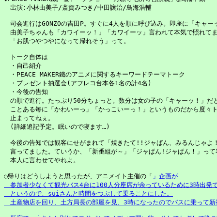
　出演:小林由美子/斎賀みつき/中田譲治/鳥海浩輔

　司会進行はGONZOの吉田P。すぐに4人を順に呼び込み。即座に「キャーッ
　由美子ちゃんも「カワイーッ！」「カワイーッ」言われて本気で照れてま
　「お肌つやつやになって帰れそう」って。

　トーク自体は

　・自己紹介

　・PEACE MAKER鐵のアニメに関するキーワードテーマトーク

　・プレゼント抽選会(アフレコ台本各1名の計4名)

　・今後の告知

　の順で進行。たっぷり50分ちょっと。数分は女の子の「キャーッ！」だと
　ことある毎に「かわいーっ」「かっこいーっ！」というものだから度々ト
　止まってねぇ。

　(詳細追記予定。眠いので寝ます…)

　今後の告知では観客にせがまれて「焼きたて!!ジャぱん、みるんじゃよ！
　言ってました。ていうか、「新番組が～」「ジャぱん!ジャぱん！」って
　本人に言わせてやれよ。

○帰りはどうしようと思ったが、アニメイト主催の「
」企画が

　参加者少なくて観光バス4台に100人分座席が余っているために3時出発
　というので、suiさんと時間をつぶして乗ることにした。

　土産物店を回り、土方局長の部屋を見、3時になったのでバスに乗って新宿