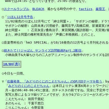
　Webでは24:35-となっていますが、25:05-の放送なり。

□
スクールランブル
、
BLEACH
、遙かなる時空の中で、
tactics
、
厳窟王
、
□「
りぼん12月号予告
」

　11/02発売のりぼん12月号にて「紳士同盟＋」「サボテンの秘密」ドラマ
　サボテンの秘密: 山田未来/川澄綾子、藤岡京平/高橋広樹、皆瀬菜実/水
　紳士同盟＋　　: 乙宮灰音/桑島法子、東宮閑雅/諏訪部順一、天宮潮/堀
　また、紳士同盟の種村有菜先生が「声優に本格挑戦」とのこと。

□音楽専科社の「hm3 SPECIAL」が10/16発売の12月号より月刊化される
□
焼きたて!!ジャぱん サンライズ訪問動画Part.2配信
」

　小林由美子&大塚ちひろの二人がアニメーション制作中のサンライズを訪問
10/04(月)
○今日も一日雨。

▽「
佐藤裕美、『みどりのくにのこえだちゃん』のOP/EDテーマを歌う
」by
　「
みどりのくにのこえだちゃん
」は本日よりテレ東系6局ネットワークにて
　月～金の06:40-06:45に放送。ガチャスタの前ですね。完全に予定外で
　実写人形によるコマ録りアニメですが、タカラ&ブロッコリーがスポンサ
　こえだちゃん: 前田千亜紀

　きのちゃん　: 千葉千恵巳

　こりんごちゃん: 今野宏美
