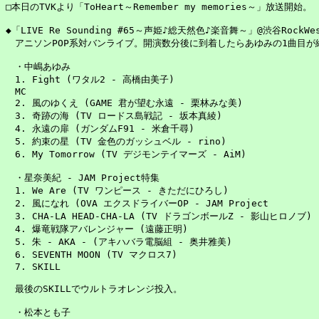
□本日のTVKより「ToHeart～Remember my memories～」放送開始。

◆「LIVE Re Sounding #65～声姫♪総天然色♪楽音舞～」@渋谷RockWes
　アニソンPOP系対バンライブ。開演数分後に到着したらあゆみの1曲目が終
　・中嶋あゆみ

　1. Fight (ワタル2 - 高橋由美子)

　MC

　2. 風のゆくえ (GAME 君が望む永遠 - 栗林みな美)

　3. 奇跡の海 (TV ロードス島戦記 - 坂本真綾)

　4. 永遠の扉 (ガンダムF91 - 米倉千尋)

　5. 約束の星 (TV 金色のガッシュベル - rino)

　6. My Tomorrow (TV デジモンテイマーズ - AiM)

　・星奈美紀 - JAM Project特集

　1. We Are (TV ワンピース - きただにひろし)

　2. 風になれ (OVA エクスドライバーOP - JAM Project

　3. CHA-LA HEAD-CHA-LA (TV ドラゴンボールZ - 影山ヒロノブ)

　4. 爆竜戦隊アバレンジャー (遠藤正明)

　5. 朱 - AKA - (アキハバラ電脳組 - 奥井雅美)

　6. SEVENTH MOON (TV マクロス7)

　7. SKILL

　最後のSKILLでウルトラオレンジ投入。

　・松本とも子
