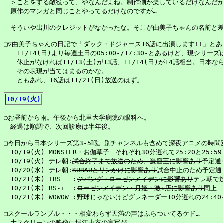
　＞ことをする敵役って、やなんだよね。制作側が楽しているだけなんだか
　原作のマンガと同じことやってるだけなのですが…

　そういや出川のクレジットがなかったな。そこが由美子ちゃんの名前と差
□▽由美子ちゃんの日記で「ダック・ドジャース16話に出演します!!」と
　　11/14(日)より毎週土日の05:00-/17:30-とあるけど、現シリーズ
　　休止がなければ11/13(土)が13話、11/14(日)が14話相当。日本
　　その表現が当てはまるのかな。

　　ともあれ、16話は11/21(日)放送のはず。

10/19(火)
○お昼前から雨。午後から北里大学病院の眼科へ。

　経過は順調で、次回診療は半年後。

□今日から日本シリーズ第3-5戦。別チャンネルも含めて深夜アニメの時間変
　10/19(火) MONSTER・お伽草子　それぞれ30分遅れて25:20と25:59-
　10/19(火) テレ朝:
試合終了まで放送のため、巌窟王に影響あり
予定通り
　10/20(水) テレ朝:
KURAUとリンかけに影響あり
試合中止のため予定通り
　10/21(木) TBS   :
ジパング・ローゼンメイデンに影響あり
テレ朝で
　10/21(木) BS-i  :
ローゼンメイデン・月姫・激☆店に影響あり
同上

　10/21(木) WOWOW :野球じゃないけどグレネーダー10分遅れの24:40-
□スクールランブル・・・相変わらず天満の声はふらついてるケド…

　大スクリーンの映像に堀江由衣の実写が…
