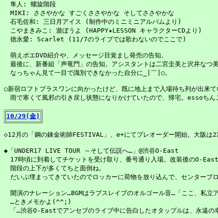
　隼人: 螺旋階段

　MIKI: ささやかな すごくささやかな そしてささやかな

　石毛佐和: 三日月アイス (制作中のミニミニアルバムより)

　こやまきみこ: 遊ぼうよ (HAPPY★LESSON キャラクターCDより)

　徳永愛: Scarlet (11/7のライブでは歌わないのでここで)

　萌えポエDVD紹介や、メッセージ目覚まし発売の告知。

　最後に、新番組「声竜門」の告知。アシスタントは二宮圭美と沢井なつ美
　なっちゃん見て一目で識別できなかった自分に_|￣|○。

○新宿ロフトプラスワンに向かったけど、既に地上まで入場待ち列が出来てい
　雨で寒くて風邪の引き戻し状態になりかけていたので、帰宅。essoちんご
10/29(金)
◇12月の「鋼の錬金術師FESTIVAL」、e+にてプレオーダー開始。大阪は2
◆「UNDER17 LIVE TOUR ～そして伝説へ…」@渋谷O-East

　17時頃に到着してチケットを受け取り、番号通り入場。改装後のO-East
　階段の上下が多くてちと面倒ね。

　だいぶ埋まってきていたのでロッカーに荷物を放り込んで、センターブロ
　開演のナレーション…BGMはラブスレイブのオルゴール音…「ここ、私立
　…ときメモかよ(^^;)

　「…渋谷O-Eastでアンセブのライブ中に告白したオタップルは、永遠の幸