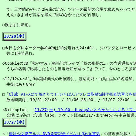
　で、三本締めやった2階席の誰か。ツアーの最初の会場で締めちゃってどう
　えん☆きよ君が言葉を選んで締めなかったのが台無し。

○飲まずに帰宅。

10/28(木)
□今日もグレネーダー@WOWOWは10分遅れの24:40～。ジパングとローゼンメ
　共に1時間遅れ。

◇CooRieのCD「秋やすみ」発売記念ライブ「秋の夜長の…」の当選通知が
　うちの名義で応募したものも当選通知が返ってきていて、今のところ参加
◇12/12のネギま3学期終業式の出演者に、渡辺明乃・白鳥由里の2名追加。
　生徒はあと8名?

□「
Club AT-Xにて焼きたて!!ジャぱんアフレコ取材&制作発表試写会を
　放送時間は、10/31 22:00- / 11/06 25:00- / 11/07 22:00- / 
◇Nitroplus、「
11/27(土) 19:00- Hassy&いとうかなこによる
10/27(水)
◇「
魔法少女隊アルス DVD発売記念イベント@石丸電気
」の整理券記載の「