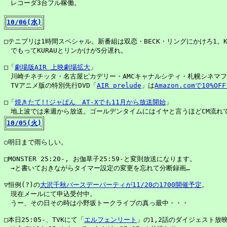
　レコーダ3台フル稼働。

10/06(水)
□テニプリは1時間スペシャル。新番組は双恋・BECK・リングにかけろ1。KU
　でもってKURAUとリンかけが5分遅れ。

□「
劇場版AIR 上映劇場拡大
」

　川崎チネチッタ・名古屋ピカデリー・AMCキャナルシティ・札幌シネマフ
　TVアニメ版の特別先行DVD「
AIR prelude
」は
Amazon.comで10%
□「
焼きたて!!ジャぱん　AT-Xでも11月から放送開始
」

10/05(火)
○明日まで雨らしい。

□MONSTER 25:20-, お伽草子25:59-と変則放送になります。

　→と書いておきながらタイマー設定の変更を忘れて分断録画…

▽恒例(?)の
大沢千秋バースデーパーティが11/20の1700開催予定
。

　現在メールにて申込受付中。

　うー、その日その時は小野坂トークライブの真っ最中・・・

□本日25:05-、TVKにて「
エルフェンリート
」の1,2話のダイジェスト放映