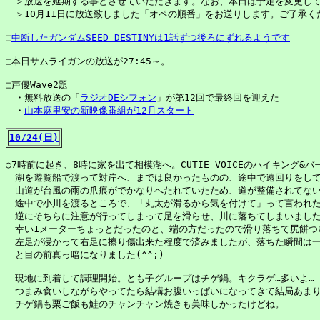
　＞放送を延期する事とさせていただきます。なお、本日は予定を変更して
　＞10月11日に放送致しました「オペの順番」をお送りします。ご了承くだ
□
中断したガンダムSEED DESTINYは1話ずつ後ろにずれるようです
□本日サムライガンの放送が27:45～。

□声優Wave2題

　・無料放送の「
ラジオDEシフォン
」が第12回で最終回を迎えた

　・
山本麻里安の新映像番組が12月スタート
10/24(日)
○7時前に起き、8時に家を出て相模湖へ。CUTIE VOICEのハイキング&バ
　湖を遊覧船で渡って対岸へ、までは良かったものの、途中で遠回りをして
　山道が台風の雨の爪痕がでかなりへたれていたため、道が整備されてない…
　途中で小川を渡るところで、「丸太が滑るから気を付けて」って言われた
　逆にそちらに注意が行ってしまって足を滑らせ、川に落ちてしまいました…
　幸い1メーターちょっとだったのと、端の方だったので滑り落ちて尻餅つ
　左足が浸かって右足に擦り傷出来た程度で済みましたが、落ちた瞬間は一
　と目の前真っ暗になりました(^^;)

　現地に到着して調理開始。とも子グループはチゲ鍋。キクラゲ…多いよ…

　つまみ食いしながらやってたら結構お腹いっぱいになってきて結局あまり食べ
　チゲ鍋も栗ご飯も鮭のチャンチャン焼きも美味しかったけどね。
