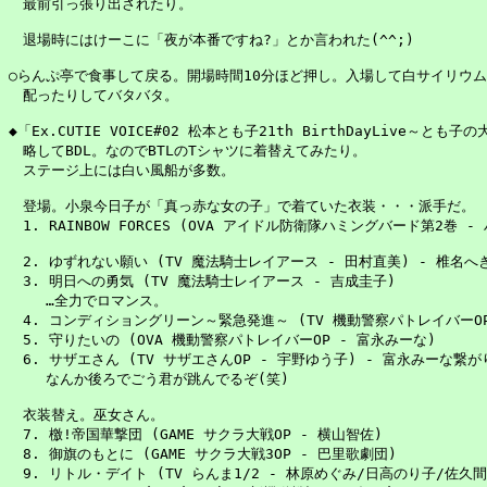
　最前引っ張り出されたり。

　退場時にはけーこに「夜が本番ですね?」とか言われた(^^;)

○らんぷ亭で食事して戻る。開場時間10分ほど押し。入場して白サイリウム
　配ったりしてバタバタ。

◆「Ex.CUTIE VOICE#02 松本とも子21th BirthDayLive～とも
　略してBDL。なのでBTLのTシャツに着替えてみたり。

　ステージ上には白い風船が多数。

　登場。小泉今日子が「真っ赤な女の子」で着ていた衣装・・・派手だ。

　1. RAINBOW FORCES (OVA アイドル防衛隊ハミングバード第2巻 -
　2. ゆずれない願い (TV 魔法騎士レイアース - 田村直美) - 椎名へ
　3. 明日への勇気 (TV 魔法騎士レイアース - 吉成圭子)

　　 …全力でロマンス。

　4. コンディショングリーン～緊急発進～ (TV 機動警察パトレイバーOP
　5. 守りたいの (OVA 機動警察パトレイバーOP - 富永みーな)

　6. サザエさん (TV サザエさんOP - 宇野ゆう子) - 富永みーな繋がり
　　 なんか後ろでごう君が跳んでるぞ(笑)

　衣装替え。巫女さん。

　7. 檄!帝国華撃団 (GAME サクラ大戦OP - 横山智佐)

　8. 御旗のもとに (GAME サクラ大戦3OP - 巴里歌劇団)

　9. リトル・デイト (TV らんま1/2 - 林原めぐみ/日高のり子/佐久間