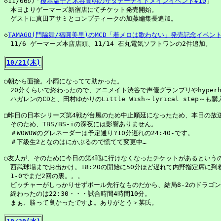
◇11/06の「
榎本温子と木谷高明のサタデーナイトメインイベント#10
」

　本日よりゲーマーズ新宿店にてチケット発売開始。

　ゲストに真田アサミとコンプティークの加藤編集長追加。

◇
TAMAGO(門脇舞/福圓美里)のMCD「着メロは歌わない」発売記念イベン
　11/6 ゲーマーズ本店店頭、11/14 石丸電気ソフトワンの2件追加。

10/21(木)
○朝から面接。小雨になってて助かった。

　20分くらいで終わったので、アニメイト渋谷で声優グランプリやhyperh
　ハガレンのCDと、田村ゆかりのLittle Wish～lyrical step～も購入
□昨日の日本シリーズ第4戦が台風のため中止順延になったため、本日の放送
　そのため、TBS/BS-iの深夜には影響ありません。

　＃WOWOWのグレネーダーは予定通り?10分遅れの24:40-です。

　＃下級生2となのはにかぶるので慌てて変更中…

○友人が、そのために今日の第4戦に行けなくなったチケットがあるというの
　西武球場までお出かけ。18:20の開始に50分ほど遅れて内野指定席に到着
　1-0でまだ2回の裏。。。

　ピッチャーがしっかりせずボール先行なものだから、結局8-2のドラゴン
　終わったのは22:30・・・試合時間4時間10分。

　まぁ、勝って良かったですよ。ありがとう＞某氏。
