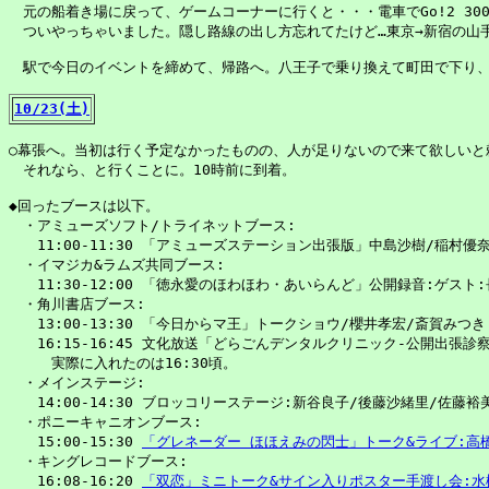
　元の船着き場に戻って、ゲームコーナーに行くと・・・電車でGo!2 300
　ついやっちゃいました。隠し路線の出し方忘れてたけど…東京→新宿の山手
　駅で今日のイベントを締めて、帰路へ。八王子で乗り換えて町田で下り、
10/23(土)
○幕張へ。当初は行く予定なかったものの、人が足りないので来て欲しいと頼
　それなら、と行くことに。10時前に到着。

◆回ったブースは以下。

　・アミューズソフト/トライネットブース:

　　11:00-11:30 「アミューズステーション出張版」中島沙樹/稲村優奈
　・イマジカ&ラムズ共同ブース:

　　11:30-12:00 「徳永愛のほわほわ・あいらんど」公開録音:ゲスト:
　・角川書店ブース:

　　13:00-13:30 「今日からマ王」トークショウ/櫻井孝宏/斎賀みつき

　　16:15-16:45 文化放送「どらごんデンタルクリニック-公開出張
　　　実際に入れたのは16:30頃。

　・メインステージ:

　　14:00-14:30 ブロッコリーステージ:新谷良子/後藤沙緒里/佐藤裕美
　・ポニーキャニオンブース:

　　15:00-15:30 
「グレネーダー ほほえみの閃士」トーク&ライブ:高橋
　・キングレコードブース:

　　16:08-16:20 
「双恋」ミニトーク&サイン入りポスター手渡し会:水