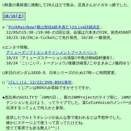
○秋葉の素材屋に移動して20人ほどで飲み。店員さんがメガネっ娘でした。

10/16(土)
◇「
PinkRainbow(横山智佐&鈴木真仁)のLive詳細決定
」

　12/05の15:30-/19:00-の2回公演。会場は六本木のY2K。前売4500円
　10/23-10/29にe-ticketにて先行発売、10/30-一般発売。

◇エンタマ情報。

アミューズソフトエンタテインメントブースイベント
　10/23「アミューズステーション出張版(中島沙樹&稲村優奈)」

　10/24「こいこい7」トークショウ/後藤沙緒里/こやまきみこ/儀武ゆう
□本日のガンダムSEED-D、日本シリーズのため17時～に時間変更。

□「
げんしけん 12/22にDVD-BOX1発売
」

　・・・くじアンはBOXのみ収録ですかそうですか。

◆恵比寿のGUILTYで「JAMの日」。夜のJAMProjectのライブ前に、JA
　テンションを上げよう、ってライブでした。某CutieVoiceのメンバーが
　出演するってぇんで何人かと参加。

　提供したウルトラオレンジがあんな形で使われるとは予想外でした。

　確かにステージ上で使うって言ってたけどね。

　慌てて客席でも折る数人(^^;)
