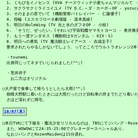
　1. くちびるイノセンス (OVA ナースウィッチ小麦ちゃんマジカルて - 
　2. サクラサクミライコイユメ (TV D.C.～ダ・カーポ～OP - yozuca*
　3. そのままの君でいて (機動警察パトレイバー - 仁藤優子)

　4. 指輪 (エスカフローネ劇場版 - 坂本真綾)

　5. 明日のBuleWing (TV 光と水のダフネOP - 小枝)

　6. 「そうだ、ぜったい」(それいけ宇宙戦艦ヤマモトヨーコ - 奥井雅美
　7. もう一度テンダネス (機動戦士Vガンダム - KIX・S)

　8. 明日への勇気 (TV 魔法騎士レイアース - 吉成圭子)

　要求されたらやるしかないでしょう、ってところでウルトラオレンジ2本でロ
　・tsunemi

　出身同じってネタでいじられました(^^;)

　・荒井祥子

　　お二方はオリジナル

○大戸屋で食事して帰ろうとしたら大雨(^^;)

　相模大野駅に着いたときには大雨だったけど自転車の所までたどり着いた
　さほど濡れずに帰宅。

10/07(木)
□本日TVKにて下級生・魔法少女リリカルなのは、TBSにてジパング・RozenM
　また、WOWOWにて24:35-25:00でグレネーダースペシャルあり。

　なおジパングとRozenMaidenは15分遅れ。
