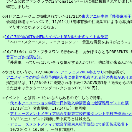
　アイム公式ファンクラブのinfomationページに先に掲載されていまし
　確定しました。

◇月刊アニメージュに掲載されていた11/21の
東大アニ研主催「能登麻美子
　会場は駒場キャンパスで、11/01(月)消印有効の往復葉書による応募抽
　…マリオンとかぶってるなぁ。

◇
10/17開催のSTA☆MENのイベント第3弾の正式タイトル決定
。

　「ヘロー!スター☆メン。～エクセレンッ！!貴重な意見をありがとう～」

◇10/15(金)にロフトプラスワンで行われる「あかほりさとるPRESENTS
音宮つばさ出演告知
。

　「外道軍」っていっぱいいそうな気がするんだけど、他に誰が来るんだろ
◇やはりというか、12/04の
KSS アニフェス2004冬まつり
の参加券が、

アニメイトでの指定商品予約購入者に先着で配布される旨の告知があり
　指定商品は、11/26(金)に発売される下級生2のDVD第1巻「過去からの来訪
　またはキャラクターソングコレクションCD(3150円)。

◇イベント、とは言いづらいものもあるのでこちらで特集。

　・
代々木アニメーション学院一日体験入学講習会に飯塚雅弓ゲスト出演
　　11/13(土) 名古屋校、11/14(日) 福岡校

　・
アミューズメントメディア総合学院東京校声優タレント学科声優適正
　　10/23(土) ゲスト講師に田中真弓と結城比呂。

　・
アミューズメントメディア総合学院東京校学院祭にて前田智宏監督ト
　　10/29(金) 16:30-。一般参加無料。
