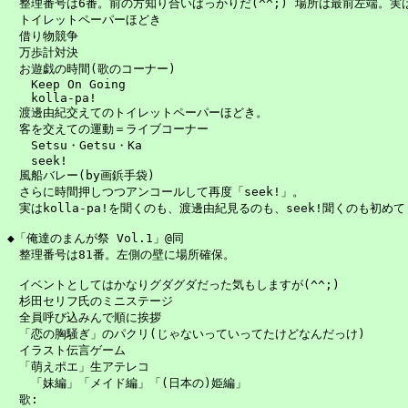
　整理番号は6番。前の方知り合いばっかりだ(^^;) 場所は最前左端。実
　トイレットペーパーほどき

　借り物競争

　万歩計対決

　お遊戯の時間(歌のコーナー)

　　Keep On Going

　　kolla-pa!

　渡邊由紀交えてのトイレットペーパーほどき。

　客を交えての運動＝ライブコーナー

　　Setsu・Getsu・Ka

　　seek!

　風船バレー(by画鋲手袋)

　さらに時間押しつつアンコールして再度「seek!」。

　実はkolla-pa!を聞くのも、渡邊由紀見るのも、seek!聞くのも初めて
◆「俺達のまんが祭 Vol.1」@同

　整理番号は81番。左側の壁に場所確保。

　イベントとしてはかなりグダグダだった気もしますが(^^;)

　杉田セリフ氏のミニステージ

　全員呼び込みんで順に挨拶

　「恋の胸騒ぎ」のパクリ(じゃないっていってたけどなんだっけ)

　イラスト伝言ゲーム

　「萌えポエ」生アテレコ

　　「妹編」「メイド編」「(日本の)姫編」

　歌:
