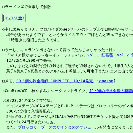
○ラーメン屋で食事して解散。

10/15(金)
○申し訳ありません。プロバイダのWebサーバのトラブルで19時頃からサー
　場合があったようです、というかタイムアウトでほとんど表示できなかっ
　→1時過ぎに復旧したようです。

□うーむ、キャラソン出さないって言ってたんじゃなかったっけ…

　「マリア様がみてる～春～イメージアルバム」
Vol.1 紅薔薇
、
Vol.2
　12/22に各1890円で発売。

　このままだと乃梨子だけ収録されて瞳子が収録されないので、1年生3人と
　蔦子&美奈子&真美とかのアルバムも希望…って可南子まだアニメに出てない
□メモ。
CD「鋼の錬金術師 COMPLETE」10/14発売
。(
amazon
)

◇CooRieのCD「秋やすみ」シークレットライブ、
11/06の渋谷会場の時間は
◇10/23,24のエンタマ特集。

　メインステージのGAステージとD.U.P.ステージはブロッコリーのゲマポ
　30GPと交換で入場券配布。

　24日のD.U.P.ステージはFINAL☆PARTY☆NIGHTのチケット提示で10G
　つくづく24日行きたいなぁ。

　また、
ブロッコリーブースのサイン会のスケジュール
も発表になりました