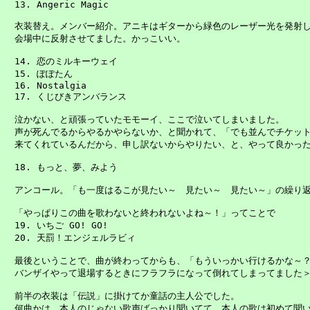
　13. Angeric Magic

　衣装替え。メンバー紹介。アニキはギターから緑色のレーザー光を発射し
　会場中に反射させてました。かっこいい。

　14. 恋のミルキーウェイ

　15. ぽぽたん

　16. Nostalgia

　17. くじびきアンバランス

　泣かない、と頑張っていたモモーイ、ここで泣いてしまいました。

　声が死んでるからやるかやらないか、と聞かれて、「でも並んでチケット
　来てくれているんだから、申し訳ないからやりたい、と、やって良かった
　18. もっと、夢、みよう

　アンコール。「も一度はるこが見たい～　見たい～　見たい～」の繰り返
　「やっぱりこの曲を歌わないと終われないよね～！」ってことで

　19. いちご GO! GO!

　20. 天罰！エンジェルラビィ

　最後ということで、曲が終わってからも、「もういっかい行けるかな～？」
　バンザイやって退場するときにフラフラになって倒れてしまってました＞
　前半の衣装は「伝説」に掛けてか童話の主人公でした。

　何曲かは、本人のじゃない歌声ばっかり聞いてて、本人の歌は初めて聞いたな