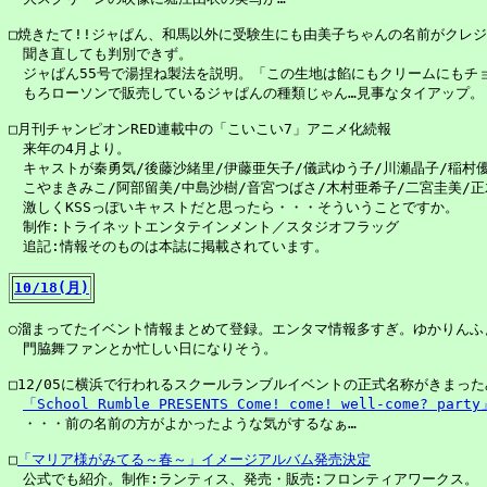
□焼きたて!!ジャぱん、和馬以外に受験生にも由美子ちゃんの名前がクレジ
　聞き直しても判別できず。

　ジャぱん55号で湯捏ね製法を説明。「この生地は餡にもクリームにもチョ
　もろローソンで販売しているジャぱんの種類じゃん…見事なタイアップ。

□月刊チャンピオンRED連載中の「こいこい7」アニメ化続報

　来年の4月より。

　キャストが秦勇気/後藤沙緒里/伊藤亜矢子/儀武ゆう子/川瀬晶子/稲村優
　こやまきみこ/阿部留美/中島沙樹/音宮つばさ/木村亜希子/二宮圭美/正
　激しくKSSっぽいキャストだと思ったら・・・そういうことですか。

　制作:トライネットエンタテインメント／スタジオフラッグ

　追記:情報そのものは本誌に掲載されています。

10/18(月)
○溜まってたイベント情報まとめて登録。エンタマ情報多すぎ。ゆかりんふぁ
　門脇舞ファンとか忙しい日になりそう。

□12/05に横浜で行われるスクールランブルイベントの正式名称がきまった
「School Rumble PRESENTS Come! come! well-come? party
　・・・前の名前の方がよかったような気がするなぁ…

□
「マリア様がみてる～春～」イメージアルバム発売決定
　公式でも紹介。制作:ランティス、発売・販売:フロンティアワークス。
