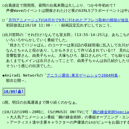
○台風接近で雨雨雨。昼間の台風来襲は久しぶり、つか今年初めて?

　声優Waveのイベントは開催されたけど夜のGIRLSブラボーイベントは中
□「
月刊アニメージュTV10月分で9月に行われたアフレコ取材の模様が放
　初回放送は10/10 11:30・・・録画設定忘れずにしておこう。

□出川哲郎の「それ行け!なんでも宣太郎」(13:55-14:25)は、あちこち
　いろいろやらかしていく番組でした。

　「焼きたて!!ジャぱん」のコーナーは第2話の収録現場に乱入して出川がア
　なんとちゃんと役があり、しかもネタとして作り込まれている!?　見れば
　音響監督さん、由美子ちゃん、大塚ちひろ、阪口さんがいて、でも録りは
　あくまでもメインは出川さんってことで、由美子ちゃんは自己紹介したり
　そういう感じの出演でした。

◆Aniradi Networkの「
アニラジ通信:東京ゲームショウ2004特集
」

　順次公開～。

10/08(金)
○雨。明日の台風通過まで降り続くのかなぁ。

□10/12の19時～20時に、CSのMUSIC ON!TVにて「
鋼の錬金術師Specia
　＞大人気アニメーション番組「鋼の錬金術師」の番組オープニング・エン
　＞アーティスト達や主要キャラクターの声優達のinがビューをお届けする