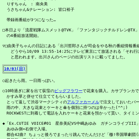
　りすちゃん　: 南央美

　うさちゃん&ナレーション: 皆口裕子

　帯録画番組が3つになった…

□本日より「流星戦隊ムスメット@TVK」「ファンタジックチルドレン@TX」
　の4番組放送開始。

▽□由美子ちゃんの日記にある「出川哲郎さんが司会をやる秋の番組情報番組
　　どうやら10/09 13:55-14:25にテレビ東京にて放送される「それ行
　　と思われます。出川さんのページの出演リストに載ってました。

10/03(日)
○起きたら雨。一日雨っぽい。

○10時過ぎに家を出て荻窪の
ビッグフラワー
で花束を購入。カサブランカで
　かすみ草と併せて仕立ててもらいました。

　とって返して渋谷マークシティの
アルファカーメル
で注文しておいたバー
　雨の中、大きな花束とケーキと傘を個別に持つのは辛かった(^^;)

　ROCKWESTに到着して電話を入れケーキと花束を預かって貰い、タイミ
◆「Ex.CUTIE VOICE#01　星奈美紀VS中嶋あゆみ　ガチンコライブIII」@R
　あゆみ側=右側で入場。

　都合42曲? ちょっと後ろでまったり跳んでたんだけど「檄!帝国華劇団(