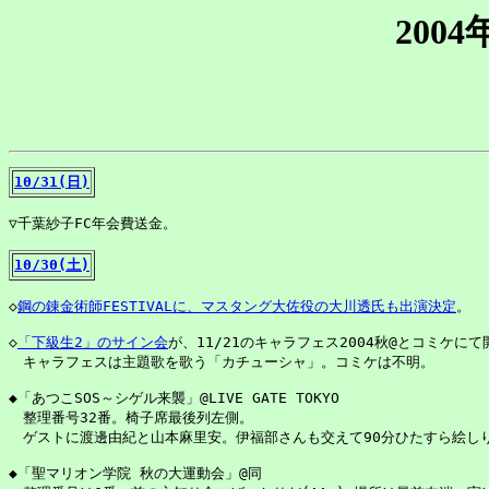
200
10/31(日)
▽千葉紗子FC年会費送金。

10/30(土)
◇
鋼の錬金術師FESTIVALに、マスタング大佐役の大川透氏も出演決定
。

◇
「下級生2」のサイン会
が、11/21のキャラフェス2004秋@とコミケにて
　キャラフェスは主題歌を歌う「カチューシャ」。コミケは不明。

◆「あつこSOS～シゲル来襲」@LIVE GATE TOKYO

　整理番号32番。椅子席最後列左側。

　ゲストに渡邊由紀と山本麻里安。伊福部さんも交えて90分ひたすら絵しり
◆「聖マリオン学院 秋の大運動会」@同
