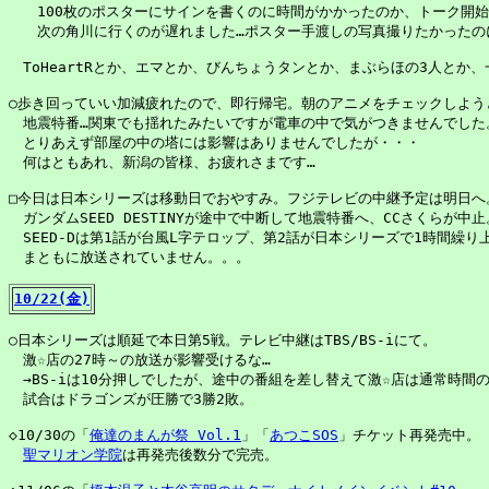
　　100枚のポスターにサインを書くのに時間がかかったのか、トーク開始
　　次の角川に行くのが遅れました…ポスター手渡しの写真撮りたかったのに
　ToHeartRとか、エマとか、びんちょうタンとか、まぶらほの3人とか、
○歩き回っていい加減疲れたので、即行帰宅。朝のアニメをチェックしようと
　地震特番…関東でも揺れたみたいですが電車の中で気がつきませんでした。
　とりあえず部屋の中の塔には影響はありませんでしたが・・・

　何はともあれ、新潟の皆様、お疲れさまです…

□今日は日本シリーズは移動日でおやすみ。フジテレビの中継予定は明日へ。
　ガンダムSEED DESTINYが途中で中断して地震特番へ、CCさくらが中止。
　SEED-Dは第1話が台風L字テロップ、第2話が日本シリーズで1時間繰り上
　まともに放送されていません。。。

10/22(金)
○日本シリーズは順延で本日第5戦。テレビ中継はTBS/BS-iにて。

　激☆店の27時～の放送が影響受けるな…

　→BS-iは10分押しでしたが、途中の番組を差し替えて激☆店は通常時間の
　試合はドラゴンズが圧勝で3勝2敗。

◇10/30の「
俺達のまんが祭 Vol.1
」「
あつこSOS
」チケット再発売中。

聖マリオン学院
は再発売後数分で完売。
