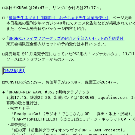
□本日のKURAUは26:47～、リングにかけろは27:17～。

□「
魔法先生ネギま! 1時間目　お子ちゃま先生は魔法使い!
」ページ更新

　本日発売の週刊少年マガジン48号にてアニメ化告知などが掲載されている
　また、ゲーム発売日やパッケージ内容も紹介。

◇「
UNDER17ライブツアーグッズの紹介と全部入りセットの予約受付
」

　東京会場限定全部入りセットの予約受付は本日いっぱい。

□発売延期で11月発売予定になっていたPS2用の「マグナカルタ」、11/1
　ソースはメッセサンオーからのメール。

10/26(火)
□MONSTERが25:29～、お伽草子が26:08～、厳窟王が26:47～。

◆「BRAND-NEW WAVE #35」@川崎クラブチッタ

　到着17:45。終演22:20。出演バンドは4DCRUES、aqualine.com、Infi
　幕間の歌と進行は、

　・松本とも子: 

　　「Ready→⇒→Go! (ラジオ「でじこさん」OP - 真田・氷上・沢城)」

　　「HAPPY!SMILE!HELLO! (ぱにょぱにょデ・ジ・キャラットOP - 
　・星奈美紀:

　　「紅の牙 (超重神グラヴィオンツヴァイOP - JAM Project)」
