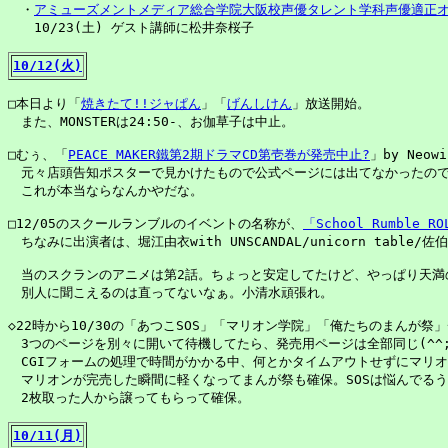
　・
アミューズメントメディア総合学院大阪校声優タレント学科声優適正
　　10/23(土) ゲスト講師に松井奈桜子

10/12(火)
□本日より「
焼きたて!!ジャぱん
」「
げんしけん
」放送開始。

　また、MONSTERは24:50-、お伽草子は中止。

□むぅ、「
PEACE MAKER鐵第2期ドラマCD第壱巻が発売中止?
」by Neowin
　元々店頭告知ポスターで見かけたもので公式ページには出てなかったので
　これが本当ならなんかやだな。

□12/05のスクールランブルのイベントの名称が、
「School Rumble 
　ちなみに出演者は、堀江由衣with UNSCANDAL/unicorn tab
　当のスクランのアニメは第2話。ちょっと安定してたけど、やっぱり天満
　別人に聞こえるのは直ってないなぁ。小清水頑張れ。

◇22時から10/30の「あつこSOS」「マリオン学院」「俺たちのまんが祭
　3つのページを別々に開いて待機してたら、発売用ページは全部同じ(^^;)
　CGIフォームの処理で時間がかかる中、何とかタイムアウトせずにマリオ
　マリオンが完売した瞬間に軽くなってまんが祭も確保。SOSは悩んでるう
　2枚取った人から譲ってもらって確保。

10/11(月)