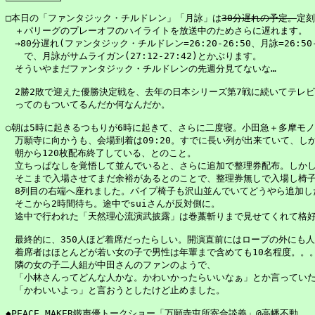
□本日の「ファンタジック・チルドレン」「月詠」は
30分遅れの予定。
定刻
　＋パリーグのプレーオフのハイライトを放送中のためさらに遅れます。

　→80分遅れ(ファンタジック・チルドレン=26:20-26:50、月詠=26:50-2
　　で、月詠がサムライガン(27:12-27:42)とかぶります。

　そういやまだファンタジック・チルドレンの先週分見てないな…

　2勝2敗で迎えた優勝決定戦を、去年の日本シリーズ第7戦に続いてテレビ
　ってのもついてるんだか何なんだか。

○朝は5時に起きるつもりが6時に起きて、さらに二度寝。小田急＋多摩モノ
　万願寺に向かうも、会場到着は09:20。すでに長い列が出来ていて、しか
　朝から120枚配布終了している、とのこと。

　立ちっぱなしを覚悟して並んでいると、さらに追加で整理券配布。しかし目
　そこまで入場させてまだ余裕があるとのことで、整理券無しで入場し椅子
　8列目の右端へ座れました。パイプ椅子も沢山並んでいてどうやら追加した
　そこから2時間待ち。途中でsuiさんが反対側に。

　途中で行われた「天然理心流演武披露」は巻藁斬りまで見せてくれて格好
　最終的に、350人ほど着席だったらしい。開演直前にはロープの外にも人
　着席者はほとんどが若い女の子で男性は年輩まで含めても10名程度。。。
　隣の女の子二人組が中田さんのファンのようで、

　「小林さんってどんな人かな。かわいかったらいいなぁ」とか言っていた
　「かわいいよっ」と言おうとしたけど止めました。

◆PEACE MAKER鐵声優トークショー「万願寺屯所寄合談義」@高幡不動
