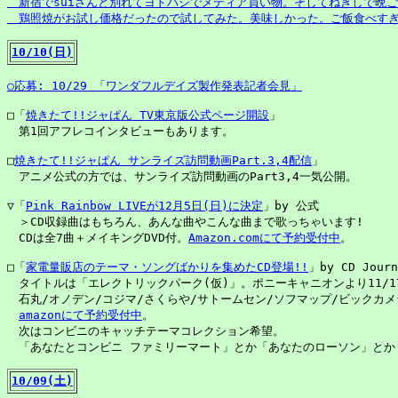
　新宿でsuiさんと別れてヨドバシでメディア買い物。そしてねぎしで晩ご
　鶏照焼がお試し価格だったので試してみた。美味しかった。ご飯食べすぎた(
10/10(日)
○応募: 10/29 
「ワンダフルデイズ製作発表記者会見」
□「
焼きたて!!ジャぱん TV東京版公式ページ開設
」

　第1回アフレコインタビューもあります。

□
焼きたて!!ジャぱん サンライズ訪問動画Part.3,4配信
」

　アニメ公式の方では、サンライズ訪問動画のPart3,4一気公開。

▽「
Pink Rainbow LIVEが12月5日(日)に決定
」by 公式

　＞CD収録曲はもちろん、あんな曲やこんな曲まで歌っちゃいます!

　CDは全7曲＋メイキングDVD付。
Amazon.comにて予約受付中
。

□「
家電量販店のテーマ・ソングばかりを集めたCD登場!!
」by CD Journ
　タイトルは「エレクトリックパーク(仮)」。ポニーキャニオンより11/17
　石丸/オノデン/コジマ/さくらや/サトームセン/ソフマップ/ビックカメ
amazonにて予約受付中
。

　次はコンビニのキャッチテーマコレクション希望。

　「あなたとコンビニ ファミリーマート」とか「あなたのローソン」とか「
10/09(土)