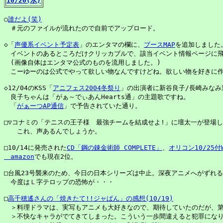
10/20(水)
○
誰だよ(笑)
　＃元のファイルが流れたので自前でアップロード。

◇「
声優系イベント予定表
」のエンタマの欄に、
ブースMAP
を追加しました。
　イベントのあるところだけクリッカブルで、該当イベント情報ページに飛
　(画像自体はエンタマ公式のものを流用しました。)

　こーゆーのは公式でやって欲しい物なんですけどね。欲しい物を好きに作
◇12/04のKSS「
アニフェス2004冬祭り
」の出演者に新谷良子/長崎みなみ追
　良子ちゃんは「がぁ～でぃあんHearts通」の主題歌ですね。

　「
がぁーつAP通信
」で予告されていた通り。

□▽コナミの「テニスの王子様　最強チームを結成せよ!」に壇太一が登場し
　　これ、声あるんでしょうか。

□10/14に発売された
CD「鋼の錬金術師 COMPLETE」
、
オリコン10/25付
amazon
でも現在2位。

□台風23号襲来のため、今日の日本シリーズは中止。深夜アニメへがずれる
　今度はＬ字テロップの恐怖が・・・

□
高千穂遙さんの「焼きたて!!ジャぱん」の感想(10/19)
　＞料理ドラマは、実写もアニメも大好きなので、期待していたのだが、第2
　＞不快なキャラがでてきてしまった。こういう一歩間違えると犯罪になり