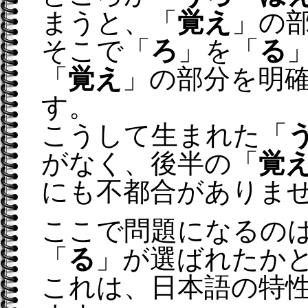
まうと、「
覚え
」の
そこで「
ろ
」を「
る
「
覚え
」の部分を明
す。
こうして生まれた「
がなく、後半の「
覚
にも不都合がありま
ここで問題になるの
「
る
」が選ばれたか
これは、日本語の特