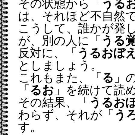
その状態から「
うる
は、それほど不自然
こうして、誰かが発
が、別の人に「
うる
反対に、「
うるおぼ
としましょう。
これもまた、「
る
」
「
るお
」を続けて読
その結果、「
うるお
わらず、それが「
う
す。