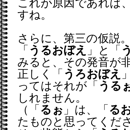
これが原因であれば
すね。
さらに、第三の仮説
「
うるおぼえ
」と「
みると、その発音が
正しく「
うろおぼえ
ってはそれが「
うる
しれません。
（「
るぉ
」は、「
る
たものと思ってくだ