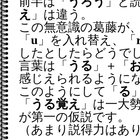
前半は「
うろう
」と
え
」は違う。
この無意識の葛藤が
「
u
」を入れ替え、「
したとしたらどうで
言葉は「
うる
」＋「
感じえられるように
このようにして「
る
「
うる覚え
」は一大
が第一の仮説です。
（あまり説得力はあ