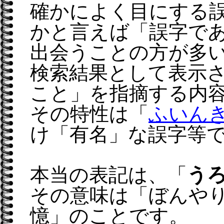
確かによく目にする
かと言えば「誤字で
出会うことの方が多
検索結果として表示
こと」を指摘する内
その特性は「
ふいん
け「有名」な誤字等
本当の表記は、「
う
その意味は「ぼんや
憶」のことです。