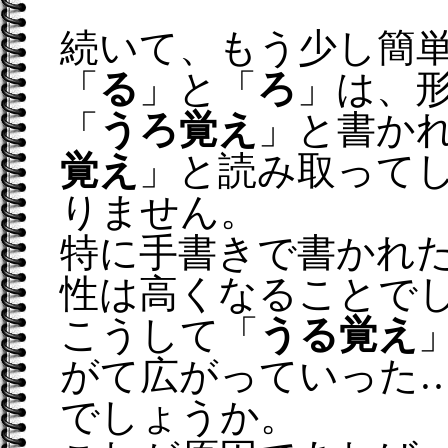
続いて、もう少し簡
「
る
」と「
ろ
」は、
「
うろ覚え
」と書か
覚え
」と読み取って
りません。
特に手書きで書かれ
性は高くなることで
こうして「
うる覚え
がて広がっていった
でしょうか。