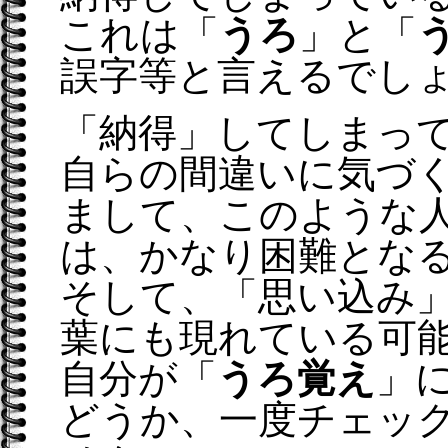
これは「
うろ
」と「
誤字等と言えるでし
「納得」してしまっ
自らの間違いに気づ
まして、このような
は、かなり困難とな
そして、「思い込み
葉にも現れている可
自分が「
うろ覚え
」
どうか、一度チェッ