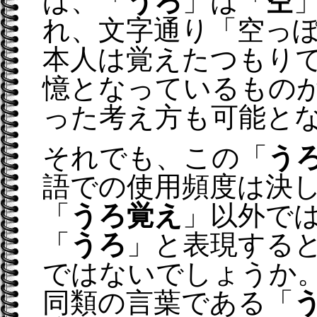
ば、「
うろ
」は「
空
れ、文字通り「空っ
本人は覚えたつもり
憶となっているもの
った考え方も可能と
それでも、この「
う
語での使用頻度は決
「
うろ覚え
」以外で
「
うろ
」と表現する
ではないでしょうか
同類の言葉である「